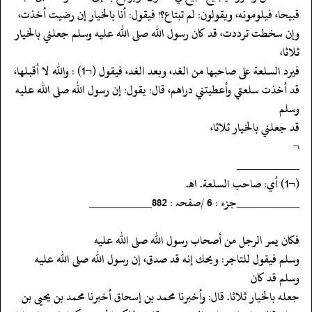
‏‏‏‏قبيحا، فيلومونه، ويقولون: لم تبتاع؟! فيقول: أنا بالخيار إن رضيت أخذت،
‏‏‏‏وإن سخطت ترددت، قد كان رسول الله صلى الله عليه وسلم جعلني بالخيار
ثلاثا،
‏‏‏‏فيرد السلعة على صاحبها من الغد، وبعد الغد، فيقول (¬1) : والله لا أقبلها،
‏‏‏‏قد أخذت سلعتي وأعطيتني دراهم، قال: يقول: إن رسول الله صلى الله عليه
وسلم
‏‏‏‏قد جعلني بالخيار ثلاثا،
‏‏‏‏¬
‏‏‏‏__________
‏‏‏‏(¬1) أي: صاحب السلعة. اهـ.
‏‏‏‏__________جزء : 6 /صفحہ : 882__________
‏‏‏‏فكان يمر الرجل من أصحاب رسول الله صلى الله عليه
‏‏‏‏وسلم فيقول للتاجر: ويحك إنه قد صدق، إن رسول الله صلى الله عليه
وسلم قد كان
‏‏‏‏جعله بالخيار ثلاثا. قال: وأخبرنا محمد بن إسحاق أخبرنا محمد بن يحيى بن