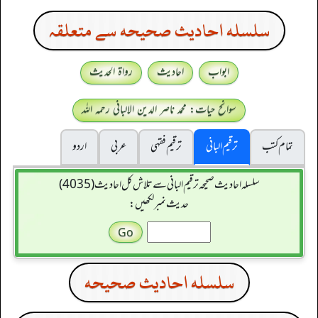
سلسله احاديث صحيحه سے متعلقہ
ابواب
احادیث
رواۃ الحدیث
سوانح حیات: محمد ناصر الدین الالبانی رحمہ اللہ
تمام کتب
ترقیم البانی
ترقيم فقہی
عربی
اردو
سلسله احاديث صحيحه ترقیم البانی سے تلاش کل احادیث (4035)
حدیث نمبر لکھیں:
سلسله احاديث صحيحه