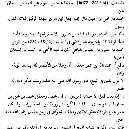
‏‏‏‏المصنف " (14 / 228 / 18177) : حدثنا عباد بن العوام عن محمد بن إسحاق
عن
‏‏‏‏محمد بن يحيى بن حبان قال: إنما جعل ابن الزبير عهدة الرفيق ثلاثة، لقول
رسول
‏‏‏‏الله صلى الله عليه وسلم لمنقذ بن عمرو: " لا خلابة، إذا بعت بيعا فأنت
‏‏‏‏بالخيار ثلاثا ". وأخرجه الدارقطني في " سننه " (3 / 55 / 220) من طريق
‏‏‏‏محمد بن عمرو بن العباس الباهلي أخبرنا عبد الأعلى عن محمد بن إسحاق
أخبرنا
‏‏‏‏نافع أن عبد الله بن عمر حدثه: " أن رجلا من الأنصار كان بلسانه لوثة،
وكان
‏‏‏‏لا يزال يغبن في البيع، فأتى رسول الله صلى الله عليه وسلم فذكر ذلك له،
فقال
‏‏‏‏: " إذا بعت فقل: لا خلابة (مرتين) ". قال محمد: وحدثني محمد بن يحيى بن
‏‏‏‏حبان قال: هو جدي.. ". قلت: فذكره مثل رواية ابن ماجه، وزاد: " وقد كان
‏‏‏‏عمر عمرا طويلا، عاش ثلاثين ومائة سنة، وكان في زمن عثمان رضي الله عنه
حين
‏‏‏‏فشا الناس وكثروا، يتبايع البيع في السوق، ويرجع به إلى أهله وقد غبن غبنا