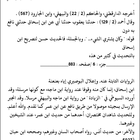
"
‏‏‏‏أخرجه الدارقطني، والحاكم (2 / 22) والبيهقي، وابن الجارود (567) .
‏‏‏‏وقال أحمد (2 / 129) : حدثنا يعقوب حدثنا أبي عن ابن إسحاق حدثني نافع
به دون
‏‏‏‏قوله: " وكان يشتري الشيء.. ". وبالجملة، فالحديث حسن لتصريح ابن
إسحاق
‏‏‏‏بالتحديث في كثير من هذه
‏‏‏‏__________جزء : 6 /صفحہ : 883__________
‏‏‏‏الروايات الثابتة عنه. وإعلال البوصيري إياه بعنعنة
‏‏‏‏ابن إسحاق، إنما كان منه وقوفا عند رواية ابن ماجه، مع كونها مرسلة، وقد
‏‏‏‏أورده السيوطي في " الزيادة " من رواية ابن ماجه والبيهقي مرسلا. وقد انجبر
‏‏‏‏الإرسال بمجيئه موصولا من طريق نافع عن ابن عمر كما تقدم. والله أعلم.
‏‏‏‏وللحديث شاهدان مختصران: أحدهما من حديث ابن عمر، عند الشيخين
وغيرهما.
‏‏‏‏والآخر: من حديث أنس. رواه أصحاب السنن وغيرهم، وصححه ابن حبان
(5027