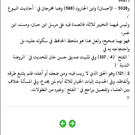
‏‏‏‏و5028 - الإحسان) وابن الجارود (568) وهما مخرجان في " أحاديث البيوع
"،
‏‏‏‏وليس فيهما التخيير ثلاثة، فالعمدة فيه على مرسل ابن حبان، ومسند ابن
عمر،
‏‏‏‏فهو بهما صحيح، ولعل هذا هو ملحظ الحافظ في سكوته عليه، بل
واحتجاجه به في
‏‏‏‏" الفتح " (4 / 337) وفي تثبيت صديق حسن خان للحديث في " الروضة
الندية " (
‏‏‏‏وألفاظه. وفي الحديث إثبات الخيار ثلاثة أيام لمن يخدع، وفي المسألة خلاف
‏‏‏‏بين العلماء وتفصيل يراجع في " الفتح " وغيره من المطولات.
‏‏‏‏¤