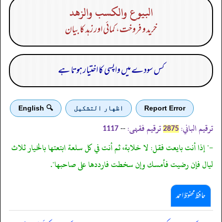
البيوع والكسب والزهد
خرید و فروخت، کمائی اور زہد کا بیان
کس سودے میں واپسی کا اختیار ہوتا ہے
Report Error
اظهار التشكيل
🔍 English
ترقیم الباني:
ترقیم فقہی:
--
1117
2875
-" إذا أنت بايعت فقل: لا خلابة، ثم أنت في كل سلعة ابتعتها بالخيار ثلاث
ليال فإن رضيت فأمسك وإن سخطت فارددها على صاحبها".
حافظ محفوظ احمد