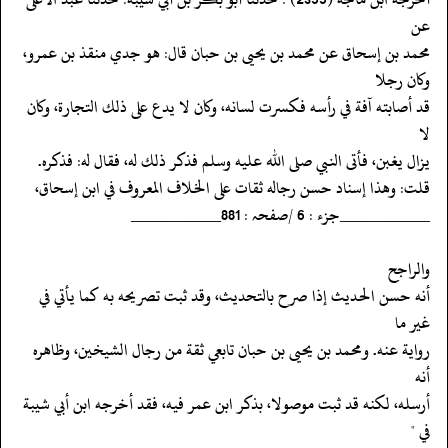
عن
‏‏‏‏محمد بن إسحاق عن محمد بن يحيى بن حبان قال: هو جدي منقذ بن عمرو،
وكان رجلا
‏‏‏‏قد أصابته آفة في رأسه فكسرت لسانه، وكان لا يدع على ذلك التجارة، وكان
لا
‏‏‏‏يزال يغبن، فأتى النبي صلى الله عليه وسلم فذكر ذلك له، فقال له: فذكره.
‏‏‏‏قلت: وهذا إسناد حسن رجاله ثقات على الخلاف المعروف في ابن إسحاق،
‏‏‏‏__________جزء : 6 /صفحہ : 881__________
‏‏‏‏والراجح
‏‏‏‏أنه حسن الحديث إذا صرح بالتحديث، وقد ثبت تصريحه به كما يأتي في
غير ما
‏‏‏‏رواية عنه. ومحمد بن يحيى بن حبان تابعي ثقة من رجال الشيخين، وظاهره
أنه
‏‏‏‏أرسله، لكنه قد ثبت موصولا، بذكر ابن عمر فيه، فقد أخرجه ابن أبي شيبة
في "