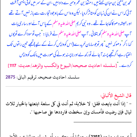
محمد بن یحییٰ بن حبان کہتے ہیں: منقذ بن عمرو میرے دادا ہیں، ان کے سر میں کوئی ایسی آفت
آئی کہ اس نے ان کی زبان کو متاثر کر دیا، لیکن وہ اس کے باوجود تجارت سے باز نہیں آتے تھے
اور ہمیشہ دھوکا کھا جاتے تھے۔ وہ نبی کریم
صلی اللہ علیہ وسلم
کے پاس آئے اور ساری بات
آپ
صلی اللہ علیہ وسلم
کو بتلائی۔ آپ
صلی اللہ علیہ وسلم
نے فرمایا:
”
جب تو سودا کرے تو یوں
کہا: کر
”
دھوکہ نہیں
“
پھر تو جو سامان خریدے (اس کو واپس کرنے کے لیے) تجھے تین راتوں تک
اختیار ہے اگر تجھے پسند آ جا ئے تو رکھ لے اور ناپسند ہونے کی صورت میں مالک کو واپس
[سلسله احاديث صحيحه/البيوع والكسب والزهد/حدیث: 1117]
کردے۔
“
سلسلہ احادیث صحیحہ ترقیم البانی:
2875
قال الشيخ الألباني:
- " إذا أنت بايعت فقل: لا خلابة، ثم أنت في كل سلعة ابتعتها بالخيار ثلاث
ليال فإن رضيت فأمسك وإن سخطت فارددها على صاحبها ".
‏‏‏‏_____________________
‏‏‏‏أخرجه ابن ماجه (2355) : حدثنا أبو بكر بن أبي شيبة: حدثنا عبد الأعلى