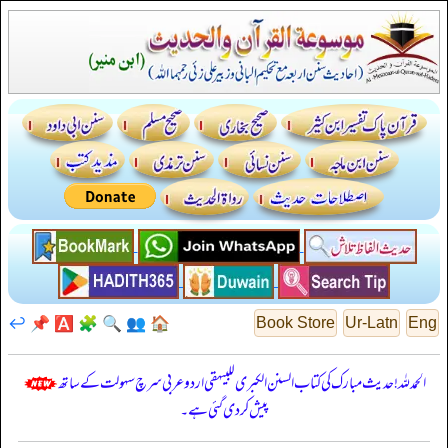
↩️
📌
🅰️
🧩
🔍
👥
🏠
Book Store
Ur-Latn
Eng
الحمدللہ! حدیث مبارک کی کتاب السنن الكبرى للبيهقي اردو عربی سرچ سہولت کے ساتھ
پیش کر دی گئی ہے۔