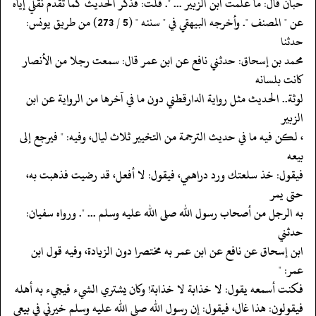
‏‏‏‏حبان قال: ما علمت ابن الزبير ... ". قلت: فذكر الحديث كما تقدم نقلي إياه
‏‏‏‏عن " المصنف ". وأخرجه البيهقي في " سننه " (5 / 273) من طريق يونس:
حدثنا
‏‏‏‏محمد بن إسحاق: حدثني نافع عن ابن عمر قال: سمعت رجلا من الأنصار
كانت بلسانه
‏‏‏‏لوثة.. الحديث مثل رواية الدارقطني دون ما في آخرها من الرواية عن ابن
الزبير
‏‏‏‏، لكن فيه ما في حديث الترجمة من التخيير ثلاث ليال، وفيه: " فيرجع إلى
بيعه
‏‏‏‏فيقول: خذ سلعتك ورد دراهمي، فيقول: لا أفعل، قد رضيت فذهبت به،
حتى يمر
‏‏‏‏به الرجل من أصحاب رسول الله صلى الله عليه وسلم ... ". ورواه سفيان:
حدثني
‏‏‏‏ابن إسحاق عن نافع عن ابن عمر به مختصرا دون الزيادة، وفيه قول ابن
عمر: "
‏‏‏‏فكنت أسمعه يقول: لا خذابة لا خذابة! وكان يشتري الشيء فيجيء به أهله
‏‏‏‏فيقولون: هذا غال، فيقول: إن رسول الله صلى الله عليه وسلم خيرني في بيعي