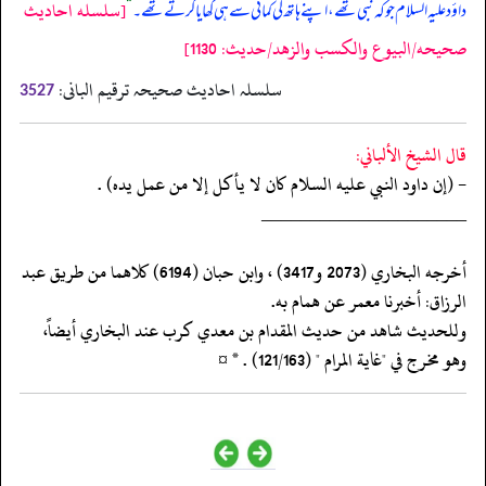
[سلسله احاديث
داؤد علیہ السلام جو کہ نبی تھے، اپنے ہاتھ کی کمائی سے ہی کھایا کرتے تھے۔
“
صحيحه/البيوع والكسب والزهد/حدیث: 1130]
سلسلہ احادیث صحیحہ ترقیم البانی:
3527
قال الشيخ الألباني:
- (إن داود النبي عليه السلام كان لا يأكل إلا من عمل يده) .
‏‏‏‏_____________________
‏‏‏‏أخرجه البخاري (2073 و3417) ، وابن حبان (6194) كلاهما من طريق عبد
الرزاق: أخبرنا معمر عن همام به.
‏‏‏‏وللحديث شاهد من حديث المقدام بن معدي كرب عند البخاري أيضاً،
وهو مخرج في "غاية المرام " (121/163) . * ¤