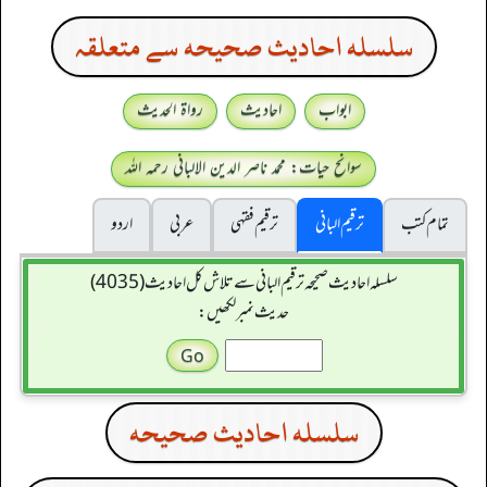
سلسله احاديث صحيحه سے متعلقہ
ابواب
احادیث
رواۃ الحدیث
سوانح حیات: محمد ناصر الدین الالبانی رحمہ اللہ
تمام کتب
ترقیم البانی
ترقيم فقہی
عربی
اردو
سلسله احاديث صحيحه ترقیم البانی سے تلاش کل احادیث (4035)
حدیث نمبر لکھیں:
سلسله احاديث صحيحه