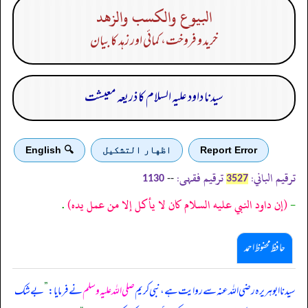
البيوع والكسب والزهد
خرید و فروخت، کمائی اور زہد کا بیان
سیدنا داود علیہ السلام کا ذریعہ معیشت
Report Error
اظهار التشكيل
🔍 English
ترقیم الباني:
ترقیم فقہی:
--
1130
3527
-
(إن داود النبي عليه السلام كان لا يأكل إلا من عمل يده)
.
حافظ محفوظ احمد
سیدنا ابوہریرہ رضی اللہ عنہ سے روایت ہے، نبی کریم
صلی اللہ علیہ وسلم
نے فرمایا:
”
بے شک