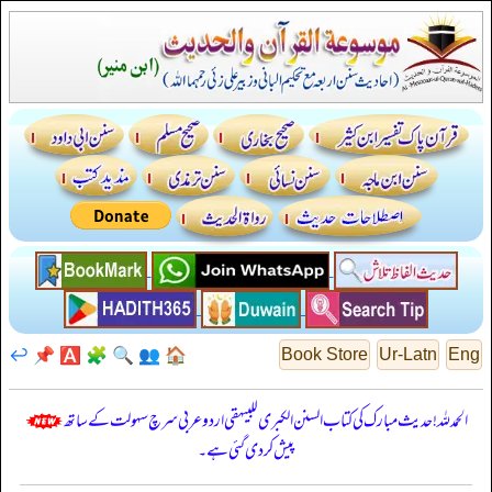
↩️
📌
🅰️
🧩
🔍
👥
🏠
Book Store
Ur-Latn
Eng
الحمدللہ! حدیث مبارک کی کتاب السنن الكبرى للبيهقي اردو عربی سرچ سہولت کے ساتھ
پیش کر دی گئی ہے۔