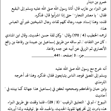
عمرو بن دينار
‏‏‏‏عن البراء بن عازب قال: أتانا رسول الله صلى الله عليه وسلم إلى البقيع
‏‏‏‏فقال: " يا معشر التجار! " حتى إذا اشرأبوا قال: فذكره.
‏‏‏‏قلت: وهذا إسناد جيد، رجاله كلهم ثقات رجال الشيخين غير أبي العباس
هذا،
‏‏‏‏ترجمه الخطيب (4 / 170) وقال: " وكان ثقة حسن الحديث. وقال ابن المنادي
‏‏‏‏: كان من الثقات ". ثم ساقه من طريق إسماعيل بن عبيدة بن رفاعة بن رافع
‏‏‏‏الأنصاري ثم الزرقي عن أبيه عن جده رفاعة.
‏‏‏‏__________جزء : 3 /صفحہ : 441__________
‏‏‏‏أنه خرج مع رسول الله صلى الله عليه
‏‏‏‏وسلم إلى المصلى فوجد الناس يتبايعون فقال: فذكره. وهذا قد أخرجه
الترمذي
‏‏‏‏وابن حبان والحاكم وصححوه، لكن في إسماعيل هذا جهالة كما بينته في "
أحاديث
‏‏‏‏البيوع "، ثم في " التعليق الرغيب " (3 / 29) ، فلما وقفت على طريق البراء
‏‏‏‏هذه بادرت إلى تخريجها تقوية الحديث. والحمد لله على توفيقه، ولذا أوردته