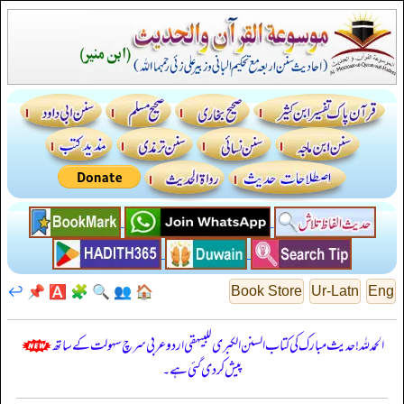
↩️
📌
🅰️
🧩
🔍
👥
🏠
Book Store
Ur-Latn
Eng
الحمدللہ! حدیث مبارک کی کتاب السنن الكبرى للبيهقي اردو عربی سرچ سہولت کے ساتھ
پیش کر دی گئی ہے۔