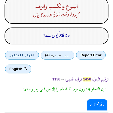
البيوع والكسب والزهد
خرید و فروخت، کمائی اور زہد کا بیان
تاجر فاجر کیوں ہے؟
Report Error
باب احادیث (4)
اظهار التشكيل
🔍 English
ترقیم الباني:
ترقیم فقہی:
--
1138
1458
-" إن التجار يحشرون يوم القياة فجارا إلا من اتقى وبر وصدق".
حافظ محفوظ احمد