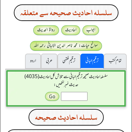
سلسله احاديث صحيحه سے متعلقہ
ابواب
احادیث
رواۃ الحدیث
سوانح حیات: محمد ناصر الدین الالبانی رحمہ اللہ
تمام کتب
ترقیم البانی
ترقيم فقہی
عربی
اردو
سلسله احاديث صحيحه ترقیم البانی سے تلاش کل احادیث (4035)
حدیث نمبر لکھیں:
سلسله احاديث صحيحه