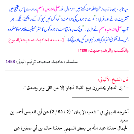
سیدنا براء بن عازب رضی اللہ عنہ کہتے ہیں: رسول اللہ
صلی اللہ علیہ وسلم
ہمارے پاس بقیع میں
تشریف لائے اور فرمایا:
”
اے تاجروں کی جماعت!
“
وہ گردنیں لمبی کر کے دیکھنے لگے۔ پھر
آپ
صلی اللہ علیہ وسلم
نے فرمایا:
”
بیشک بروز قیامت تاجر لوگوں کا حشر بحیثیت فاجر ہو گا مگر وہ
[سلسله احاديث صحيحه/البيوع
جس نے تقویٰ اختیار کیا اور نیکیاں کیں اور سچ کہا۔
“
والكسب والزهد/حدیث: 1138]
سلسلہ احادیث صحیحہ ترقیم البانی:
1458
قال الشيخ الألباني:
- " إن التجار يحشرون يوم القياة فجارا إلا من اتقى وبر وصدق ".
‏‏‏‏_____________________
‏‏‏‏أخرجه البيهقي في " شعب الإيمان " (2 / 53 / 2) عن أبي العباس أحمد بن
سعيد
‏‏‏‏الجمال حدثنا عبد الله بن بكر السهمي حدثنا حاتم بن أبي صغيرة عن