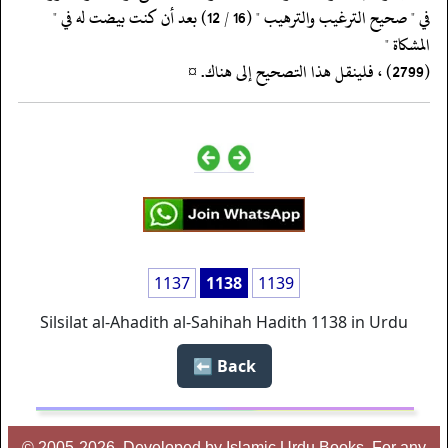
‏‏‏‏في " صحيح الترغيب والترهيب " (16 / 12) بعد أن كنت بيضت له في "
المشكاة "
‏‏‏‏(2799) ، فلينقل هذا التصحيح إلى هناك. ¤
1137
1138
1139
Silsilat al-Ahadith al-Sahihah Hadith 1138 in Urdu
Back ⬅️
© 2005-2026, Developed by Islamic Urdu Books, For any