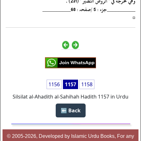
‏‏‏‏وهي مخرجة في " الروض النضير " (231) .
‏‏‏‏__________جزء : 5 /صفحہ : 68__________
‏‏‏‏¤
1156
1157
1158
Silsilat al-Ahadith al-Sahihah Hadith 1157 in Urdu
Back ⬅️
© 2005-2026, Developed by Islamic Urdu Books, For any