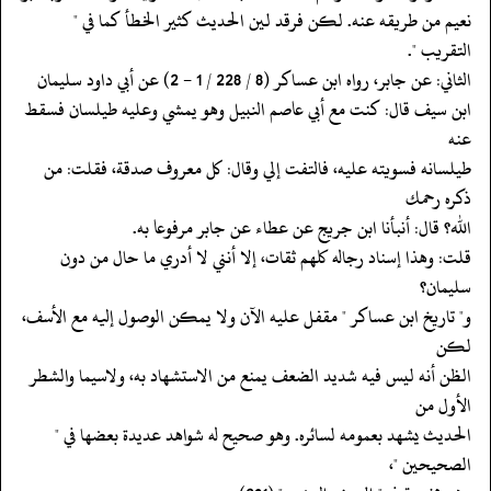
‏‏‏‏نعيم من طريقه عنه. لكن فرقد لين الحديث كثير الخطأ كما في "
التقريب ".
‏‏‏‏الثاني: عن جابر، رواه ابن عساكر (8 / 228 / 1 - 2) عن أبي داود سليمان
‏‏‏‏ابن سيف قال: كنت مع أبي عاصم النبيل وهو يمشي وعليه طيلسان فسقط
عنه
‏‏‏‏طيلسانه فسويته عليه، فالتفت إلي وقال: كل معروف صدقة، فقلت: من
ذكره رحمك
‏‏‏‏الله؟ قال: أنبأنا ابن جريج عن عطاء عن جابر مرفوعا به.
‏‏‏‏قلت: وهذا إسناد رجاله كلهم ثقات، إلا أنني لا أدري ما حال من دون
سليمان؟
‏‏‏‏و" تاريخ ابن عساكر " مقفل عليه الآن ولا يمكن الوصول إليه مع الأسف،
لكن
‏‏‏‏الظن أنه ليس فيه شديد الضعف يمنع من الاستشهاد به، ولاسيما والشطر
الأول من
‏‏‏‏الحديث يشهد بعمومه لسائره. وهو صحيح له شواهد عديدة بعضها في "
الصحيحين "،