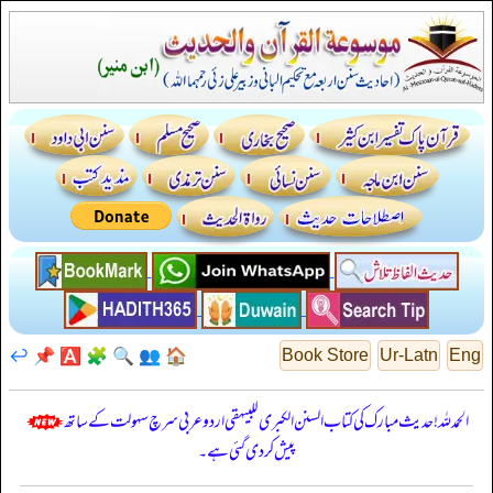
↩️
📌
🅰️
🧩
🔍
👥
🏠
Book Store
Ur-Latn
Eng
الحمدللہ! حدیث مبارک کی کتاب السنن الكبرى للبيهقي اردو عربی سرچ سہولت کے ساتھ
پیش کر دی گئی ہے۔