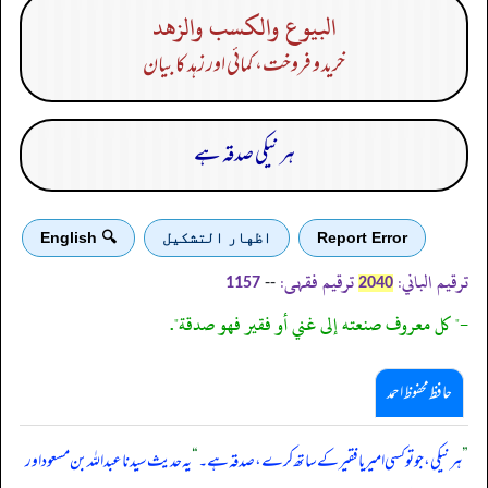
البيوع والكسب والزهد
خرید و فروخت، کمائی اور زہد کا بیان
ہر نیکی صدقہ ہے
Report Error
اظهار التشكيل
🔍 English
ترقیم الباني:
ترقیم فقہی:
--
1157
2040
-" كل معروف صنعته إلى غني أو فقير فهو صدقة".
حافظ محفوظ احمد
”
ہر نیکی، جو تو کسی امیر یا فقیر کے ساتھ کرے، صدقہ ہے۔
“
یہ حدیث سیدنا عبداللہ بن مسعود اور