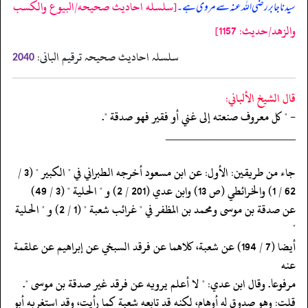
[سلسله احاديث صحيحه/البيوع والكسب
سیدنا جابر رضی اللہ عنہ سے مروی ہے۔
والزهد/حدیث: 1157]
سلسلہ احادیث صحیحہ ترقیم البانی:
2040
قال الشيخ الألباني:
- " كل معروف صنعته إلى غني أو فقير فهو صدقة ".
‏‏‏‏_____________________
‏‏‏‏جاء من طريقين: الأول: عن ابن مسعود أخرجه الطبراني في " الكبير " (3 /
‏‏‏‏عن صدقة بن موسى ومحمد بن المظفر في " غرائب شعبة " (1 / 2) و " الحلية
"
‏‏‏‏أيضا (7 / 194) عن شعبة، كلاهما عن فرقد السبخي عن إبراهيم عن علقمة
عنه
‏‏‏‏مرفوعا. وقال ابن عدي: " لا أعلم يرويه عن فرقد غير صدقة بن موسى ".
‏‏‏‏قلت: وهو صدوق له أوهام، لكنه قد تابعه شعبة كما رأيت، وقد استغربه أبو