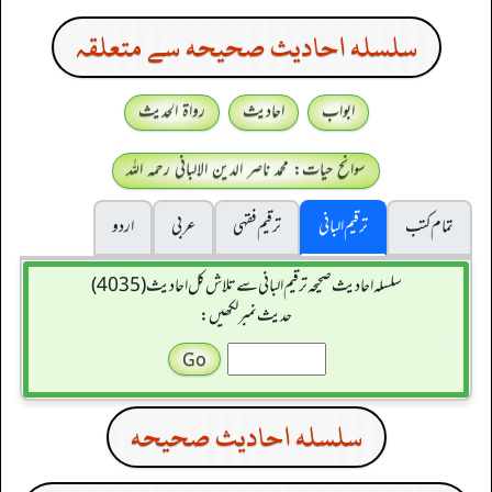
سلسله احاديث صحيحه سے متعلقہ
ابواب
احادیث
رواۃ الحدیث
سوانح حیات: محمد ناصر الدین الالبانی رحمہ اللہ
تمام کتب
ترقیم البانی
ترقيم فقہی
عربی
اردو
سلسله احاديث صحيحه ترقیم البانی سے تلاش کل احادیث (4035)
حدیث نمبر لکھیں:
سلسله احاديث صحيحه