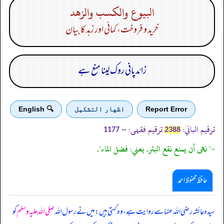
البيوع والكسب والزهد
خرید و فروخت، کمائی اور زہد کا بیان
زائد پانی روک لینا منع ہے
Report Error
اظهار التشكيل
🔍 English
ترقیم الباني:
ترقیم فقہی:
--
1177
2388
-" نهى أن يمنع نقع البئر. يعني: فضل الماء".
حافظ محفوظ احمد
سیدہ عائشہ رضی اللہ عنہا سے روایت ہے، وہ کہتی ہیں: میں نے رسول اللہ
صلی اللہ علیہ وسلم
کو