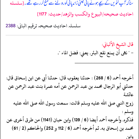
[سلسله
سنا کہ آپ کنویں کے بچے ہوئے پانی یعنی زائد پانی کو روکنے سے منع کر رہے تھے۔
احاديث صحيحه/البيوع والكسب والزهد/حدیث: 1177]
سلسلہ احادیث صحیحہ ترقیم البانی:
2388
قال الشيخ الألباني:
- " نهى أن يمنع نقع البئر. يعني: فضل الماء ".
‏‏‏‏_____________________
‏‏‏‏أخرجه أحمد (6 / 268) : حدثنا يعقوب قال: حدثنا أبي عن ابن إسحاق قال:
‏‏‏‏حدثني أبو الرجال محمد بن عبد الرحمن عن أمه عمرة بنت عبد الرحمن عن
عائشة
‏‏‏‏زوج النبي صلى الله عليه وسلم قالت: سمعت رسول الله صلى الله عليه
وسلم :
‏‏‏‏فذكره. وأخرجه أحمد أيضا (6 / 139) وابن حبان (1141) من طرق أخرى عن
‏‏‏‏محمد بن إسحاق به. ثم أخرجه أحمد (6 / 112 و 252) والحاكم (2 / 61)
وابن