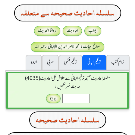
سلسله احاديث صحيحه سے متعلقہ
ابواب
احادیث
رواۃ الحدیث
سوانح حیات: محمد ناصر الدین الالبانی رحمہ اللہ
تمام کتب
ترقیم البانی
ترقيم فقہی
عربی
اردو
سلسله احاديث صحيحه ترقیم البانی سے تلاش کل احادیث (4035)
حدیث نمبر لکھیں:
سلسله احاديث صحيحه