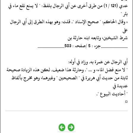
‏‏‏‏عدي (121 / 1) من طرق أخرى عن أبي الرجال بلفظ: " لا يمنع نقع ماء في
بئر "
‏‏‏‏، وقال الحاكم: " صحيح الإسناد ". قلت: وهو بهذه الطرق إلى أبي الرجال
على
‏‏‏‏شرط الشيخين، وتابعه ابنه حارثة بن
‏‏‏‏__________جزء : 5 /صفحہ : 503__________
‏‏‏‏أبي الرجال عن عمرة به. وزاد في أوله:
‏‏‏‏" لا منع فضل الماء، و ... ". وحارثة هذا ضعيف. لكن هذه الزيادة صحيحة
‏‏‏‏ثابتة من حديث أبي هريرة في " الصحيحين " وغيرهما، وهو مخرج بألفاظ
عديدة في
‏‏‏‏" أحاديث البيوع ".
‏‏‏‏¤