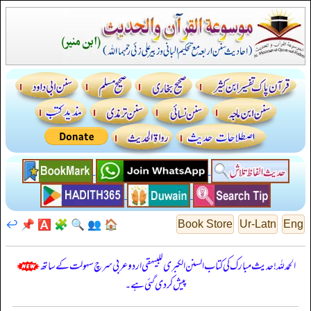
↩️
📌
🅰️
🧩
🔍
👥
🏠
Book Store
Ur-Latn
Eng
الحمدللہ! حدیث مبارک کی کتاب السنن الكبرى للبيهقي اردو عربی سرچ سہولت کے ساتھ
پیش کر دی گئی ہے۔