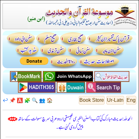
↩️
📌
🅰️
🧩
🔍
👥
🏠
Book Store
Ur-Latn
Eng
الحمدللہ! حدیث مبارک کی کتاب السنن الكبرى للبيهقي اردو عربی سرچ سہولت کے ساتھ
پیش کر دی گئی ہے۔