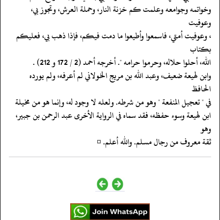
‏‏‏‏وخواتمه وجوامعه وعلمت كم خزنة النار، وحملة العرش، وتجوز بي،
وعوفيت
‏‏‏‏، وعوفيت أمتي، فاسمعوا وأطيعوا ما دمت فيكم، فإذا ذهب بي، فعليكم
بكتاب
‏‏‏‏الله، أحلوا حلاله، وحرموا حرامه ". أخرجه أحمد (2 / 172 و 212) .
‏‏‏‏وابن لهيعة ضعيف، وعبد الله بن مريج الخولاني لم أعرفه، ولم يورده
الحافظ
‏‏‏‏في " تعجيل المنفعة " وهو من شرطه. ولعله لا وجود له، وإنما هو من مخيلة
‏‏‏‏ابن لهيعة وسوء حفظه، فقد سماه في الرواية الأخرى عبد الرحمن بن جبير،
وهو
‏‏‏‏ثقة معروف من رجال مسلم. والله أعلم. ¤