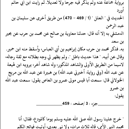
‏‏‏‏برواية جماعة عنه ولم يذكر فيه جرحا ولا تعديلا. ثم رأيت ابن أبي حاتم
أورد
‏‏‏‏الحديث في " العلل " (1 / 469 - 470) من طريق أخرى عن سليمان بن
عبد الرحمن
‏‏‏‏الدمشقي به إلا أنه قال: حدثنا معاوية بن صالح عن محمد بن حرب عن بحير
بن سعد
‏‏‏‏به. فذكر محمد بن حرب مكان إبراهيم بن أبي العباس، وأسقط منه ابن حمير.
‏‏‏‏وقال عن أبيه. " هذا حديث باطل ". ولم يظهر لي وجه بطلانه مع ثقة رجاله،
‏‏‏‏لاسيما من الطريق الأولى والشاهد المذكور، وله شاهد آخر، يرويه ابن لهيعة
‏‏‏‏عن عبد الله (وفي رواية: أخبرني عبد الله) بن هبيرة عن عبد الله بن مريج
‏‏‏‏الخولاني قال: سمعت أبا قيس مولى عمرو بن العاص يقول: سمعت عبد الله
بن عمرو
‏‏‏‏يقول:
‏‏‏‏__________جزء : 3 /صفحہ : 459__________
‏‏‏‏" خرج علينا رسول الله صلى الله عليه وسلم يوما كالمودع، فقال: أنا
‏‏‏‏محمد النبي الأمي، قاله ثلاث مرات، ولا نبي بعدي، أوتيت فواتح الكلم