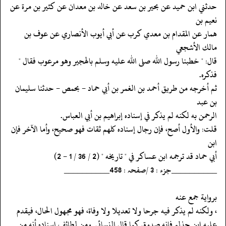
‏‏‏‏حدثني ابن حميد عن بحير بن سعد عن خالد بن معدان عن كثير بن مرة عن
نعيم بن
‏‏‏‏همار عن المقدام بن معدي كرب عن أبي أيوب الأنصاري عن عوف بن
مالك الأشجعي
‏‏‏‏قال: " خطبنا رسول الله صلى الله عليه وسلم بالهجير وهو مرعوب فقال "
فذكره.
‏‏‏‏ثم أخرجه من طريق أحمد بن الغمر بن أبي حماد - بحمص - حدثنا سليمان
بن عبد
‏‏‏‏الرحمن به لكنه لم يذكر في إسناده إبراهيم بن أبي العباس.
‏‏‏‏قلت: والأول أصح، فإن رجال إسناده كلهم ثقات فهو صحيح، وأما الآخر فإن
ابن
‏‏‏‏أبي حماد قد ترجمه ابن عساكر في " تاريخه " (2 / 36 / 1 - 2)
‏‏‏‏__________جزء : 3 /صفحہ : 458__________
‏‏‏‏برواية جمع عنه
‏‏‏‏، ولكنه لم يذكر فيه جرحا ولا تعديلا ولا وفاة، فهو مجهول الحال، فيقدم
‏‏‏‏عليه ابن حذلم فإنه صدوق كما قال النسائي. ومن لطائف إسناده أنه من