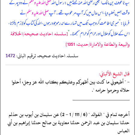
سیدنا عوف بن مالک اشجعی رضی اللہ عنہ کہتے ہیں: رسول اللہ
صلی اللہ علیہ وسلم
نے دوپہر کے
وقت ہمیں خطبہ دیا، اس حال میں کہ آپ مرعوب تھے۔ آپ
صلی اللہ علیہ وسلم
نے
فرمایا:
”
میری اطاعت کرو جب تک میں تمہارے اندر موجود رہوں، اللہ کی کتاب کو لازم پکڑنا،
[سلسله احاديث صحيحه/الخلافة
اس کے حلال کو حلال اور حرام کو حرام سمجھنا۔
“
والبيعة والطاعة والامارة/حدیث: 1351]
سلسلہ احادیث صحیحہ ترقیم البانی:
1472
قال الشيخ الألباني:
- " أطيعوني ما كنت بين أظهركم وعليكم بكتاب الله عز وجل، أحلوا
حلاله وحرموا حرامه ".
‏‏‏‏_____________________
‏‏‏‏أخرجه تمام في " الفوائد " (6 / 111 / 1 - 2) عن سليمان بن أيوب بن حذلم
‏‏‏‏حدثنا سليمان بن عبد الرحمن حدثنا معاوية بن صالح حدثنا إبراهيم بن أبي
العباس