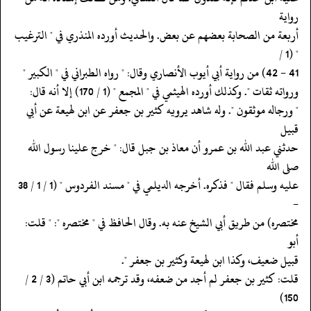
رواية
‏‏‏‏أربعة من الصحابة بعضهم عن بعض. والحديث أورده المنذري في " الترغيب
" (1 /
‏‏‏‏ورواته ثقات ". وكذلك أورده الهيثمي في " المجمع " (1 / 170) إلا أنه قال:
‏‏‏‏" ورجاله موثقون ". وله شاهد يرويه كثير بن جعفر عن ابن لهيعة عن أبي
قبيل
‏‏‏‏حدثني عبد الله بن عمرو أن معاذ بن جبل قال: " خرج علينا رسول الله
صلى الله
‏‏‏‏عليه وسلم فقال " فذكره. أخرجه الديلمي في " مسند الفردوس " (1 / 1 / 38
-
‏‏‏‏مختصره) من طريق أبي الشيخ عنه به. وقال الحافظ في " مختصره ": " قلت:
أبو
‏‏‏‏قبيل ضعيف، وكذا ابن لهيعة وكثير بن جعفر ".
‏‏‏‏قلت: كثير بن جعفر لم أجد من ضعفه، وقد ترجمه ابن أبي حاتم (3 / 2 /
150)