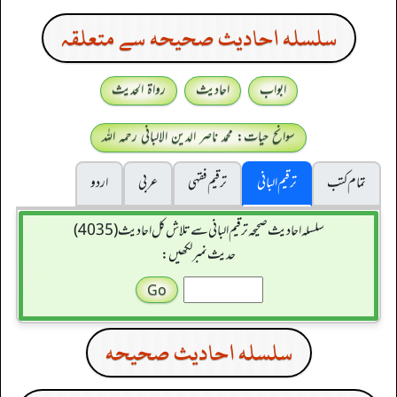
سلسله احاديث صحيحه سے متعلقہ
ابواب
احادیث
رواۃ الحدیث
سوانح حیات: محمد ناصر الدین الالبانی رحمہ اللہ
تمام کتب
ترقیم البانی
ترقيم فقہی
عربی
اردو
سلسله احاديث صحيحه ترقیم البانی سے تلاش کل احادیث (4035)
حدیث نمبر لکھیں:
سلسله احاديث صحيحه