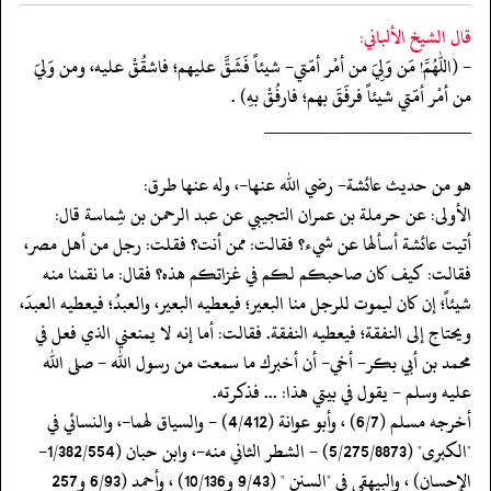
قال الشيخ الألباني:
- (اللهمّ! مَن وَلِيَ من أمْر أمّتي- شيئاً فَشَقَّ عليهم؛ فاشقُقْ عليه، ومن وَليَ
من أمْر أمّتي شيئاً فرفَقَ بهم؛ فارفُقْ بهِ) .
‏‏‏‏_____________________
‏‏‏‏هو من حديث عائشة- رضي الله عنها-، وله عنها طرق:
‏‏‏‏الأولى: عن حرملة بن عمران التجيبي عن عبد الرحمن بن شِماسة قال:
‏‏‏‏أتيت عائشة أسألها عن شيء؟ فقالت: ممن أنت؟ فقلت: رجل من أهل مصر،
فقالت: كيف كان صاحبكم لكم في غزاتكم هذه؟ فقال: ما نقمنا منه
شيئاً؛ إن كان ليموت للرجل منا البعير؛ فيعطيه البعير، والعبدُ؛ فيعطيه العبدَ،
ويحتاج إلى النفقة؛ فيعطيه النفقة. فقالت: أما إنه لا يمنعني الذي فعل في
‏‏‏‏محمد بن أبي بكر- أخي- أن أخبرك ما سمعت من رسول الله - صلى الله
عليه وسلم - يقول في بيتي هذا: ... فذكرته.
‏‏‏‏أخرجه مسلم (6/7) ، وأبو عوانة (4/412) - والسياق لهما-، والنسائي في
"الكبرى" (5/275/8873) - الشطر الثاني منه-، وابن حبان (1/382/554-
الإحسان) ، والبيهقي في "السنن " (9/43 و10/136) ، وأحمد (6/93 و257