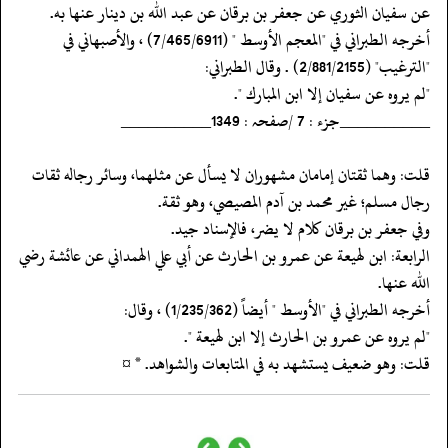
عن سفيان الثوري عن جعفر بن برقان عن عبد الله بن دينار عنها به.
‏‏‏‏أخرجه الطبراني في "المعجم الأوسط " (7/465/6911) ، والأصبهاني في
"الترغيب" (2/881/2155) . وقال الطبراني:
‏‏‏‏"لم يروه عن سفيان إلا ابن المبارك ".
‏‏‏‏__________جزء : 7 /صفحہ : 1349__________
‏‏‏‏قلت: وهما ثقتان إمامان مشهوران لا يسأل عن مثلهما، وسائر رجاله ثقات
رجال مسلم؛ غير محمد بن آدم المصيصي، وهو ثقة.
‏‏‏‏وفي جعفر بن برقان كلام لا يضر، فالإسناد جيد.
‏‏‏‏الرابعة: ابن لهيعة عن عمرو بن الحارث عن أبي علي الهمداني عن عائشة رضي
الله عنها.
‏‏‏‏أخرجه الطبراني في "الأوسط " أيضاً (1/235/362) ، وقال:
‏‏‏‏"لم يروه عن عمرو بن الحارث إلا ابن لهيعة ".
‏‏‏‏قلت: وهو ضعيف يستشهد به في المتابعات والشواهد. * ¤