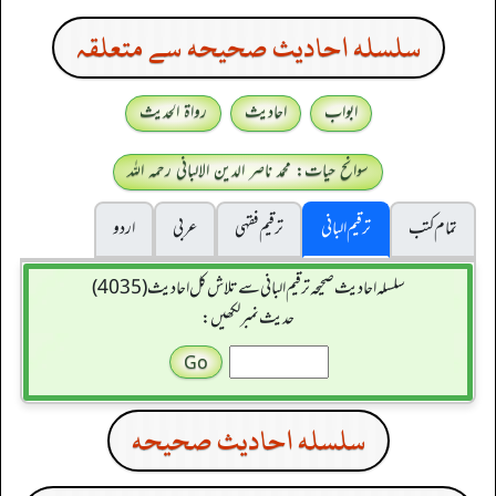
سلسله احاديث صحيحه سے متعلقہ
ابواب
احادیث
رواۃ الحدیث
سوانح حیات: محمد ناصر الدین الالبانی رحمہ اللہ
تمام کتب
ترقیم البانی
ترقيم فقہی
عربی
اردو
سلسله احاديث صحيحه ترقیم البانی سے تلاش کل احادیث (4035)
حدیث نمبر لکھیں:
سلسله احاديث صحيحه