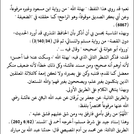
‏‏‏‏نعم؛ قد روي هذا اللفظ: " بهلة الله " من رواية ابن مسعود وغيره مرفوعاً،
وعن أبي بكر الصديق موقوفاً، وهو الراجح؛ كما حققته في "الضعيفة "
(6867) .
‏‏‏‏وبهذه المناسبة يحسن بي أن أذكر بأن الحافظ المنذري قد أورد الحديث-
دون القصة- من رواية مسلم والنسائي، ثم قال (3/140/34) :
‏‏‏‏"ورواه أبو عوانة في "صحيحه " وقال فيه ... ".
‏‏‏‏قلت: فذكر الشطر الثاني الذي فيه: "بهلة الله "، وسكت عنه! فما أحسن؛
لأنه أوهم أنه صحيح، ومن مسند عائشة، وكل ذلك خطأ؛ لأنه ضعيف منكر
معضل كما تقدم، فتنبه وكن على بصيرة، ولا تكن إمعة كالثلاثة المعلقين
الذين يتكلمون بغير علم، ويصححون بغير فهم! والله المستعان.
‏‏‏‏وبهذا ينتهي الكلام على الطريق الأولى.
‏‏‏‏والطريق الثانية: عن جعفر بن بُرقان عن عبد الله البهيّ عن عائشة رضي
الله عنها مرفوعاً مختصراً بلفظ:
‏‏‏‏"اللهم! من رفق بأمتي فارفق به، ومن شق عليهم فشق عليه ".
‏‏‏‏وهذا إسناد جيد على شرط مسلم، أخرجه أحمد في "المسند" (6/62 و260) .
‏‏‏‏الطريق الثالثة: عن محمد بن آدم المصيصي قال: حدثنا عبد الله بن مبارك