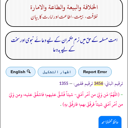
الخلافة والبيعة والطاعة والامارة
خلافت، بیعت، اطاعت اور امارت کا بیان
امت مسلمہ کے حق میں نرم حکمران کے لیے دعائے نبوی اور سخت
کے لیے بددعا
Report Error
اظهار التشكيل
🔍 English
ترقیم الباني:
ترقیم فقہی:
--
1355
3456
-
(اللهمّ! مَن وَلِيَ من أمْر أمّتي- شيئاً فَشَقَّ عليهم؛ فاشقُقْ عليه، ومن وَليَ
من أمْر أمّتي شيئاً فرفَقَ بهم؛ فارفُقْ بهِ)
.
حافظ محفوظ احمد