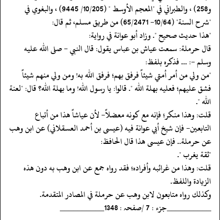
و258) ، والطبراني في "المعجم الأوسط " (10/205/ 9445) ، والبغوي في
"شرح السنة" (10/64- 65/2471) من طريق مسلم، ثم قال:
‏‏‏‏"هذا حديث صحيح ". وزاد أبو عوانة في رواية:
‏‏‏‏قال حرملة: سمعت عياش بن عباس يقول: قال النبي - صلى الله عليه
وسلم -: ... فذكره بلفظ:
‏‏‏‏"من ولي من أمر أمتي شيئاً فرفق بهم؛ فرفق الله به! ومن ولي منهم شيئاً
فشق عليهم؛ فعليه بهلة الله ". قالوا: يا رسول الله! وما بهلة الله؟ قال: "لعنة
الله ".
‏‏‏‏قلت: وهذا منكر؛ فإنه مع كونه معضلاً- لأن عياشاً هذا من أتباع
التابعين- فإن شيخ أبي عوانة فيه (عيسى بن أحمد العسقلاني) عن ابن وهب
عن حرملة.. فإن عيسى هذا قال الحافظ:
‏‏‏‏"ثقة يغرب ".
‏‏‏‏قلت: وهذا من غرائبه وأفراده؛ فقد رواه جمع عن ابن وهب به دون هذه
الزيادة واللفظ.
‏‏‏‏وكذلك رواه متابعون لابن وهب عن حرملة في المصادر المتقدمة.
‏‏‏‏__________جزء : 7 /صفحہ : 1348__________