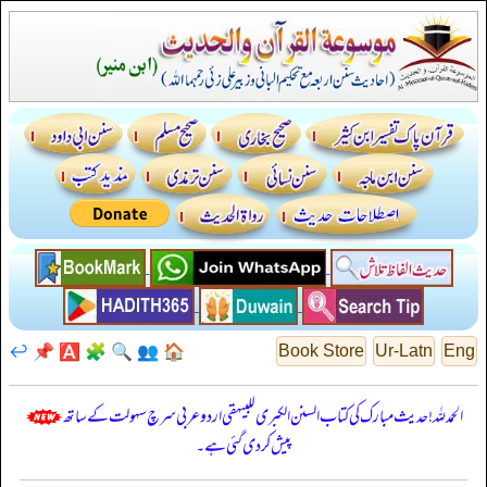
↩️
📌
🅰️
🧩
🔍
👥
🏠
Book Store
Ur-Latn
Eng
الحمدللہ! حدیث مبارک کی کتاب السنن الكبرى للبيهقي اردو عربی سرچ سہولت کے ساتھ
پیش کر دی گئی ہے۔