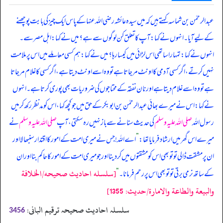
عبدالرحمٰن بن شماسہ کہتے ہیں کہ میں سیدہ عائشہ رضی اللہ عنہا کے پاس ایک چیز کی بابت پوچھنے
کے لیے آیا۔ انہوں نے کہا: آپ کا تعلق کن لوگوں سے ہے؟ میں نے کہا: اہل مصر سے۔
انہوں نے کہا: تمہارا ساتھی اس لڑائی میں کیسا رہا؟ میں نے کہا: ہم کسی معاملے میں اس پر ملامت
نہیں کرتے، اگر کسی آدمی کا اونٹ مر جاتا ہے تو وہ اسے اونٹ دیتا ہے، اگر کسی کا غلام مر جاتا
ہے تو وہ اسے غلام دیتا ہے اور نان نفقہ کے محتاجوں کی ضروریات بھی پوری کرتا ہے۔ انہوں
نے کہا: اس نے میرے بھائی عبدالرحمٰن بن ابوبکر کے حق میں جو کچھ کہا، اس کو مدنظر رکھ کر میں
رسول اللہ
صلی اللہ علیہ وسلم
کی حدیث سنانے سے باز نہیں رہ سکتی، آپ
صلی اللہ علیہ وسلم
نے
میرے اس گھر میں ارشاد فرمایا تھا:
”
اے اللہ! جس نے میری امت کے امور کا اقتدار سنبھالا اور
ان پر مشقت ڈالی تو تو بھی اس کو مشقتوں میں کر دینا اور جو میری امت کے امور کا حاکم بنا اور ان
[سلسله احاديث صحيحه/الخلافة
کے ساتھ نرمی برتی تو تو بھی اس پر رحم فرمانا۔
“
والبيعة والطاعة والامارة/حدیث: 1355]
سلسلہ احادیث صحیحہ ترقیم البانی:
3456