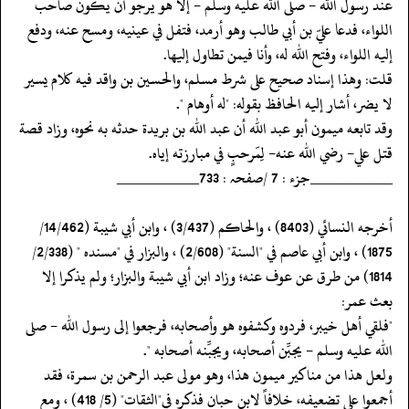
عند رسول الله - صلى الله عليه وسلم - إلا هو يرجو أن يكون صاحب
اللواء، فدعا عليّ بن أبي طالب وهو أرمد، فتفل في عينيه، ومسح عنه، ودفع
إليه اللواء، وفتح الله له، وأنا فيمن تطاول إليها.
‏‏‏‏قلت: وهذا إسناد صحيح على شرط مسلم، والحسين بن واقد فيه كلام يسير
لا يضر، أشار إليه الحافظ بقوله: "له أوهام ".
‏‏‏‏وقد تابعه ميمون أبو عبد الله أن عبد الله بن بريدة حدثه به نحوه، وزاد قصة
‏‏‏‏قتل علي- رضي الله عنه- لِمَرحبٍ في مبارزته إياه.
‏‏‏‏__________جزء : 7 /صفحہ : 733__________
‏‏‏‏أخرجه النسائي (8403) ، والحاكم (3/437) ، وابن أبي شيبة (14/462/
1875) ، وابن أبي عاصم في "السنة" (2/608) ، والبزار في "مسنده " (2/338/
1814) من طرق عن عوف عنه؛ وزاد ابن أبي شيبة والبزار؛ ولم يذكرا إلا
بعث عمر:
‏‏‏‏"فلقي أهل خيبر، فردوه وكشفوه هو وأصحابه، فرجعوا إلى رسول الله - صلى
الله عليه وسلم - يجبِّن أصحابه، ويجبِّنه أصحابه ".
‏‏‏‏ولعل هذا من مناكير ميمون هذا، وهو مولى عبد الرحمن بن سمرة، فقد
أجمعوا على تضعيفه، خلافاً لابن حبان فذكره في"الثقات" (5/ 418) ، ومع