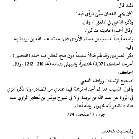
ذلك قال:
‏‏‏‏"كان يحيى القطان سيِّئ الرأي فيه ".
‏‏‏‏وذكره الذهبي في "المغني "، وقال:
‏‏‏‏"وقال أحمد: أحاديثه مناكير".
‏‏‏‏وتابعه أيضاً المسيب بن مسلم الأزدي قال: حدثنا عبد الله بن بريدة به،
وفيه
‏‏‏‏ذكر العمريين وقتالهم قتالاً شديداً دون فتح، لكن فيه جملة (التجبين) .
‏‏‏‏أخرجه الحاكم (3/37) مختصراً، والبيهقي بتمامه (4/ 210- 212) ، وقال
الحاكم:
‏‏‏‏"صحيح الإسناد". ووافقه الذهبي!
‏‏‏‏وأقول: المسيب هذا لم أجد له ترجمة فيما عندي من المصادر، ولا ذكره المزي
في الرواة عن عبد الله بن بريدة، ولا في شيوخ يونس بن بُكير الراوي عنه
هنا، فالظاهر أنه مجهول. والله أعلم.
‏‏‏‏__________جزء : 7 /صفحہ : 734__________
‏‏‏‏وللحديث شاهدان: