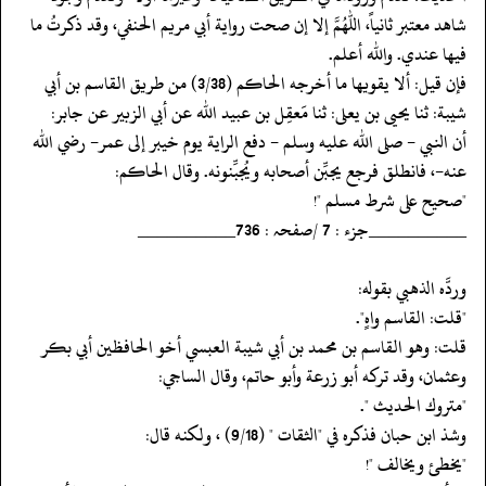
شاهد معتبر ثانياً، اللهم إلا إن صحت رواية أبي مريم الحنفي، وقد ذكرتُ ما
فيها عندي. والله أعلم.
‏‏‏‏فإن قيل: ألا يقويها ما أخرجه الحاكم (3/38) من طريق القاسم بن أبي
شيبة: ثنا يحيى بن يعلى: ثنا مَعقِل بن عبيد الله عن أبي الزبير عن جابر:
‏‏‏‏أن النبي - صلى الله عليه وسلم - دفع الراية يوم خيبر إلى عمر- رضي الله
عنه-، فانطلق فرجع يجبِّن أصحابه ويُجبِّنونه. وقال الحاكم:
‏‏‏‏"صحيح على شرط مسلم "!
‏‏‏‏__________جزء : 7 /صفحہ : 736__________
‏‏‏‏وردَّه الذهبي بقوله:
‏‏‏‏"قلت: القاسم واهٍ".
‏‏‏‏قلت: وهو القاسم بن محمد بن أبي شيبة العبسي أخو الحافظين أبي بكر
‏‏‏‏وعثمان، وقد تركه أبو زرعة وأبو حاتم، وقال الساجي:
‏‏‏‏"متروك الحديث ".
‏‏‏‏وشذ ابن حبان فذكره في "الثقات " (9/18) ، ولكنه قال:
‏‏‏‏"يخطئ ويخالف "!