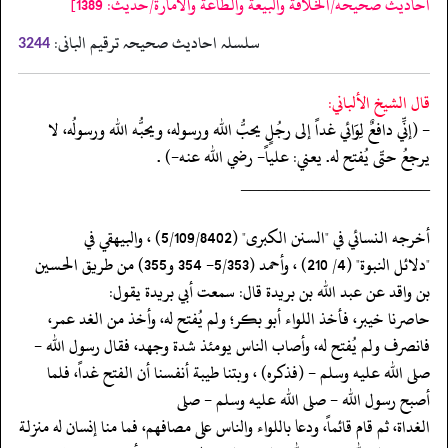
احاديث صحيحه/الخلافة والبيعة والطاعة والامارة/حدیث: 1389]
سلسلہ احادیث صحیحہ ترقیم البانی:
3244
قال الشيخ الألباني:
- (إنِّي دافعٌ لِوَائي غداً إلى رجُلٍ يحبُّ الله ورسوله، ويحبُّه الله ورسولُه، لا
يرجعُ حتّى يُفتح له. يعني: علياً- رضي الله عنه-) .
‏‏‏‏_____________________
‏‏‏‏أخرجه النسائي في "السنن الكبرى" (5/109/8402) ، والبيهقي في
‏‏‏‏"دلائل النبوة" (4/ 210) ، وأحمد (5/353- 354 و355) من طريق الحسين
بن واقد عن عبد الله بن بريدة قال: سمعت أبي بريدة يقول:
‏‏‏‏حاصرنا خيبر، فأخذ اللواء أبو بكر؛ ولم يُفتح له، وأخذ من الغد عمر،
فانصرف ولم يُفتح له، وأصاب الناس يومئذ شدة وجهد، فقال رسول الله -
صلى الله عليه وسلم - (فذكره) ، وبتنا طيبة أنفسنا أن الفتح غداً، فلما
أصبح رسول الله - صلى الله عليه وسلم - صلى
‏‏‏‏الغداة، ثم قام قائماً، ودعا باللواء والناس على مصافهم، فما منا إنسان له منزلة