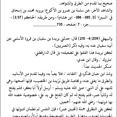
صحيح بما تقدم من الطرق والشواهد.
‏‏‏‏والشاهد الآخر: عن سلمة بن عمرو بن الأكوع؛ يرويه محمد بن إسحاق
‏‏‏‏في "السيرة" (3/ 385- 386- ابن هشام) ، ومن طريقه: الحاكم (3/37) ،
‏‏‏‏__________جزء : 7 /صفحہ : 735__________
‏‏‏‏والبيهقي (4/209- 210) قال: حدثني بريدة بن سفيان بن فروة الأسلمي عن
‏‏‏‏أبيه سفيان عنه به، وفيه ذكر (العمريين) .
‏‏‏‏لكن بريدة هذا اتفقوا على تضعيفه، بل قال الدارقطني:
‏‏‏‏"متروك ". وقال ابن عدي:
‏‏‏‏"منكر الحديث جدّاً".
‏‏‏‏وشذ ابن حبان فذكره في "الثقات "، فلا يعبأ به، وفيما تقدم من الأسانيد
والطرق ما يغني عنه، وبخاصة طريق بُرَيدة بن الحُصيب، فإنها أصحها، وهي
تشهد على أن النبي- صلى الله عليه وسلم - أرسل أولاً أبا بكر، فلم يفتح
له، وثانياً عمر، فلم يفتح له، ثم كان الفتح على يد علي، خصوصية خصه الله
بها دونهما- رضي الله عنهم- أجمعين.
‏‏‏‏لكن بقي النظرفي جملة (تجبين عمر) ؛ فإن النفس لم تطمئن لثبوتها في
الحديث؛ لعدم ورودها في الطريق الصحيحة وغيرها أولاً، ولعدم وجود