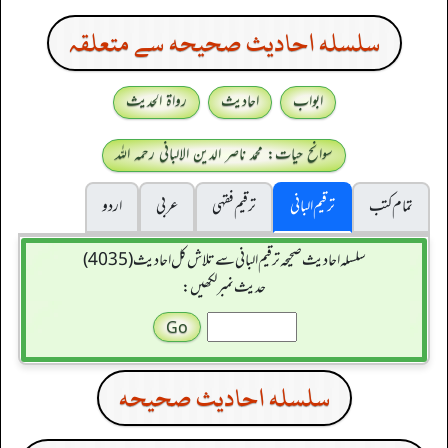
سلسله احاديث صحيحه سے متعلقہ
ابواب
احادیث
رواۃ الحدیث
سوانح حیات: محمد ناصر الدین الالبانی رحمہ اللہ
تمام کتب
ترقیم البانی
ترقيم فقہی
عربی
اردو
سلسله احاديث صحيحه ترقیم البانی سے تلاش کل احادیث (4035)
حدیث نمبر لکھیں:
سلسله احاديث صحيحه