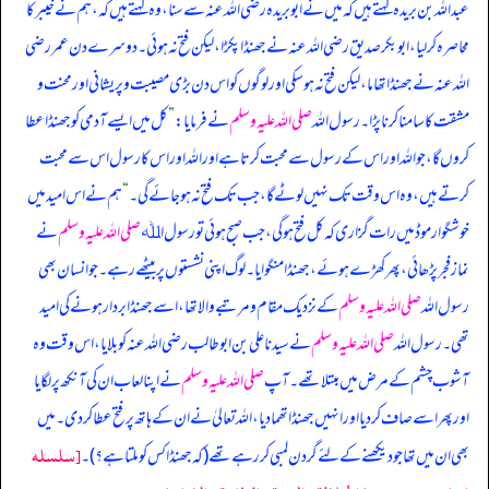
عبداللہ بن بریدہ کہتے ہیں کہ میں نے ابوبریدہ رضی اللہ عنہ سے سنا، وہ کہتے ہیں کہ، ہم نے خیبر کا
محاصرہ کر لیا، ابوبکر صدیق رضی اللہ عنہ نے جھنڈا پکڑا، لیکن فتح نہ ہوئی۔ دوسرے دن عمر رضی
اللہ عنہ نے جھنڈا تھاما، لیکن فتح نہ ہو سکی اور لوگوں کو اس دن بڑی مصیبت و پریشانی اور محنت و
مشقت کا سامنا کرنا پڑا۔ رسول اللہ
صلی اللہ علیہ وسلم
نے فرمایا:
”
کل میں ایسے آدمی کو جھنڈا عطا
کروں گا، جو اللہ اور اس کے رسول سے محبت کرتا ہے اور اللہ اور اس کا رسول اس سے محبت
کرتے ہیں، وہ اس وقت تک نہیں لوٹے گا، جب تک فتح نہ ہو جائے گی۔
“
ہم نے اس امید میں
خوشگوار موڈ میں رات گزاری کہ کل فتح ہو گی، جب صبح ہوئی تو رسول اﷲ
صلی اللہ علیہ وسلم
نے
نماز فجر پڑھائی، پھر کھڑے ہوئے، جھنڈا منگوایا۔ لوگ اپنی نشستوں پر بیٹھے رہے۔ جو انسان بھی
رسول اللہ
صلی اللہ علیہ وسلم
کے نزدیک مقام و مرتبے والا تھا، اسے جھنڈا بردار ہونے کی امید
تھی۔ رسول اللہ
صلی اللہ علیہ وسلم
نے سیدنا علی بن ابوطالب رضی اللہ عنہ کو بلایا، اس وقت وہ
آشوب چشم کے مرض میں مبتلا تھے۔ آپ
صلی اللہ علیہ وسلم
نے اپنا لعاب ان کی آنکھ پر لگایا
اور پھر اسے صاف کر دیا اور انہیں جھنڈا تھما دیا، اللہ تعالیٰ نے ان کے ہاتھ پر فتح عطا کر دی۔ میں
[سلسله
بھی ان میں تھا جو دیکھنے کے لئے گردن لمبی کر رہے تھے (کہ جھنڈا کس کو ملتا ہے؟)۔