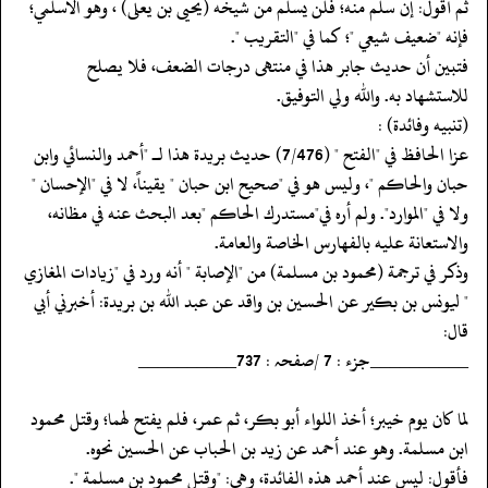
‏‏‏‏ثم أقول: إن سلم منه؛ فلن يسلم من شيخه (يحيى بن يعلى) ، وهو الأسلمي؛
فإنه "ضعيف شيعي "؛ كما في "التقريب ".
‏‏‏‏فتبين أن حديث جابر هذا في منتهى درجات الضعف، فلا يصلح
‏‏‏‏للاستشهاد به. والله ولي التوفيق.
‏‏‏‏(تنبيه وفائدة) :
‏‏‏‏عزا الحافظ في "الفتح " (7/476) حديث بريدة هذا لـ "أحمد والنسائي وابن
حبان والحاكم "، وليس هو في "صحيح ابن حبان " يقيناً، لا في "الإحسان "
ولا في "الموارد". ولم أره في"مستدرك الحاكم "بعد البحث عنه في مظانه،
والاستعانة عليه بالفهارس الخاصة والعامة.
‏‏‏‏وذكر في ترجمة (محمود بن مسلمة) من "الإصابة " أنه ورد في "زيادات المغازي
" ليونس بن بكير عن الحسين بن واقد عن عبد الله بن بريدة: أخبرني أبي
قال:
‏‏‏‏__________جزء : 7 /صفحہ : 737__________
‏‏‏‏لما كان يوم خيبر؛ أخذ اللواء أبو بكر، ثم عمر، فلم يفتح لهما؛ وقتل محمود
‏‏‏‏ابن مسلمة. وهو عند أحمد عن زيد بن الحباب عن الحسين نحوه.
‏‏‏‏فأقول: ليس عند أحمد هذه الفائدة، وهي: "وقتل محمود بن مسلمة ".