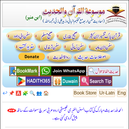
↩️
📌
🅰️
🧩
🔍
👥
🏠
Book Store
Ur-Latn
Eng
الحمدللہ! حدیث مبارک کی کتاب السنن الكبرى للبيهقي اردو عربی سرچ سہولت کے ساتھ
پیش کر دی گئی ہے۔