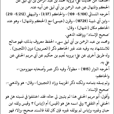
‏‏‏‏أحدهما: من حديث علي؛ يرويه محمد بن عبد الرحمن بن أبي ليلى عن
الحكم والمنهال عن عبد الرحمن بن أبي ليلى عن أبيه عنه.
‏‏‏‏أخرجه النسائي (5/108- 109) ، والحاكم (3/37) ، والبيهقي (5/212- 213)
، وابن أبي شيبة (18729) ، وقرن (عيسى) مع (الحكم والمنهال) ، وهو عند
الحاكم مكان (المنهال) ، وقال:
‏‏‏‏"صحيح الإسناد"! ووافقه الذهبي.
‏‏‏‏ومحمد بن عبد الرحمن بن أبي ليلى سيىء الحفظ معروف بذلك، فهو صالح
للاستشهاد به، وفيه عند غير الحاكم ذكر (العمريين) دون (التَّجبين) .
‏‏‏‏وله طريق أخرى عن علي؛ يرويه نُعيم بن حكيم عن أبي مريم الحنفي عن
‏‏‏‏علي به.
‏‏‏‏أخرجه البزار (1815) - مطولاً، وفيه ذكر عمر وأصحابه مهزومين-،
والحاكم،
‏‏‏‏ولم يسقه بتمامه، ولكنه ذكر الهزيمة وزاد (التجبين) ، وقال- هو والذهبي-:
"صحيح الإسناد".
‏‏‏‏وأقول: أبو مريم الحنفي هذا لم يتبين لي حاله، فقد اختلفوا في نسبته هل هو
الحنفي أم الثقفي؟! وفي اسمه هل هو (قيس) أم (إياس) ؟! وقيس وثقه ابن
حبان وغيره، وإياس لم يوثقه غيره، فإن كان ثقة فالسند صحيح، وإلا؛ فهو