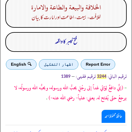
الخلافة والبيعة والطاعة والامارة
خلافت، بیعت، اطاعت اور امارت کا بیان
فتح خیبر کا واقعہ
Report Error
اظهار التشكيل
🔍 English
ترقیم الباني:
ترقیم فقہی:
--
1389
3244
-
(إنِّي دافعٌ لِوَائي غداً إلى رجُلٍ يحبُّ الله ورسوله، ويحبُّه الله ورسولُه، لا
يرجعُ حتّى يُفتح له. يعني: علياً- رضي الله عنه-)
.
حافظ محفوظ احمد