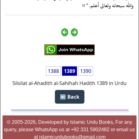
‏‏‏‏والله سبحانه وتعالى أعلم. * ¤
1388
1389
1390
Silsilat al-Ahadith al-Sahihah Hadith 1389 in Urdu
Back ⬅️
© 2005-2026, Developed by Islamic Urdu Books, For any
query, please WhatsApp us at +92 331 5902482 or email us
at islamicurdubooks@gmail.com