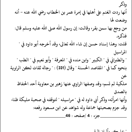
وذكر
‏‏‏‏أنها ردت الغنم على أهلها في إمرة عمر بن الخطاب رضي الله عنه - أنه
وضعت لها
‏‏‏‏من وجع بها سمن بقر، وقالت: إن رسول الله صلى الله عليه وسلم قال:
فذكره.
‏‏‏‏قلت: وهذا إسناد حسن إن شاء الله تعالى، وقد أخرجه أبو داود في "
المراسيل
‏‏‏‏" والطبراني في " الكبير " وابن منده في " المعرفة " وأبو نعيم في " الطب "
‏‏‏‏بنحوه كما في " المقاصد الحسنة " وقال (331) : " رجاله ثقات لكن الراوية
عن
‏‏‏‏ملكية لم تسم، وقد وصفها الراوي عنها زهير بن معاوية أحد الحفاظ
بالصدق
‏‏‏‏وأنها امرأته، وذكر أبي داود له في " مراسيله " لتوقفه في صحبة مليكة ظنا،
‏‏‏‏وقد جزم بصحبتها جماعة وله شواهد عن ابن مسعود رفعه:
‏‏‏‏__________جزء : 4 /صفحہ : 46__________
‏‏‏‏" عليكم بألبان البقر