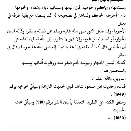
‏‏‏‏وسمنانها، وإياكم ولحومها، فإن ألبانها وسمنانها دواء وشفاء، ولحومها
‏‏‏‏داء " أخرجه الحاكم وتساهل في تصحيحه له كما بسطته مع بقية طرقه في
بعض
‏‏‏‏الأجوبة، وقد ضحى النبي صلى الله عليه وسلم عن نسائه بالبقر، وكأنه لبيان
‏‏‏‏الجواز، أو لعدم تيسر غيره، وإلا فهو لا يتقرب إلى الله تعالى بالداء، على
‏‏‏‏أن الحليمي قال كما أسلفته في " عليكم ": إنه صلى الله عليه وسلم قال في
البقر
‏‏‏‏كذلك ليبس الحجاز ويبوسة لحم البقر منه ورطوبة ألبانها وسمنها
واستحسن هذا
‏‏‏‏التأويل. والله أعلم ".
‏‏‏‏قلت: وحديث ابن مسعود شاهد قوي لحديث الترجمة وسيأتي تخريجه برقم
(1949) .
‏‏‏‏ومضى الكلام على الطرق المتعلقة بألبان البقر برقم (518) وسيأتي تحت
الحديث
‏‏‏‏(1650) . ¤