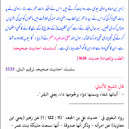
زہیر بن معاویہ اپنی بیوی سے روایت کرتے ہیں، اس نے ملیکہ بنت عمر سے سنا، راوی نے یہ
بات بھی ذکر کی کہ اس نے سیدنا عمر بن خطاب رضی اللہ عنہ کی خلافت میں مالکوں کو ان کی بکریاں
واپس کر دی تھیں۔ بہرحال ملیکہ نے اسے کسی تکلیف (کے علاج) کے لیے گائے کا گھی استعمال
کرنے کی تجویز دی تھی اور کہا تھا کہ رسول اللہ
صلی اللہ علیہ وسلم
نے فرمایا:
”
گائیوں کا دودھ شفا
[سلسله احاديث صحيحه/
ہے، ان کا گھی دوا ہے اور ان کا گوشت بیماری ہے۔
“
الطب والعيادة/حدیث: 1638]
سلسلہ احادیث صحیحہ ترقیم البانی:
1533
قال الشيخ الألباني:
- " ألبانها شفاء وسمنها دواء ولحومها داء. يعني البقر ".
‏‏‏‏_____________________
‏‏‏‏رواه البغوي في " حديث علي بن الجعد " (11 / 122 / 1) عن زهير (يعني ابن
‏‏‏‏معاوية) عن امرأته - وذكر أنها صدوقة - أنها سمعت مليكة بنت عمر -