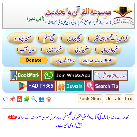
↩️
📌
🅰️
🧩
🔍
👥
🏠
Book Store
Ur-Latn
Eng
الحمدللہ! حدیث مبارک کی کتاب السنن الكبرى للبيهقي اردو عربی سرچ سہولت کے ساتھ
پیش کر دی گئی ہے۔