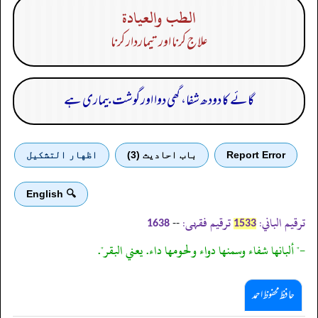
الطب والعيادة
علاج کرنا اور تیماردار کرنا
گائے کا دودھ شفا، گھی دوا اور گوشت بیماری ہے
Report Error
باب احادیث (3)
اظهار التشكيل
🔍 English
ترقیم الباني:
ترقیم فقہی:
--
1638
1533
-" ألبانها شفاء وسمنها دواء ولحومها داء. يعني البقر".
حافظ محفوظ احمد