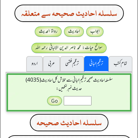
سلسله احاديث صحيحه سے متعلقہ
ابواب
احادیث
رواۃ الحدیث
سوانح حیات: محمد ناصر الدین الالبانی رحمہ اللہ
تمام کتب
ترقیم البانی
ترقيم فقہی
عربی
اردو
سلسله احاديث صحيحه ترقیم البانی سے تلاش کل احادیث (4035)
حدیث نمبر لکھیں:
سلسله احاديث صحيحه