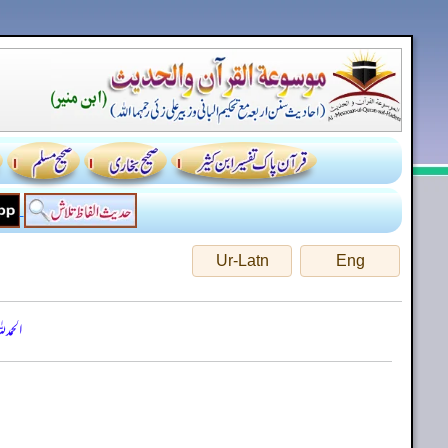
Ur-Latn
Eng
الحمد