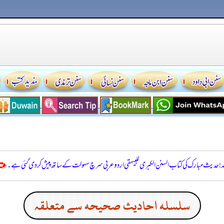
للہ! حدیث مبارک کی کتاب السنن الكبرى للبيهقي اردو عربی سرچ سہولت کے ساتھ پیش کر دی گئی ہے۔
سلسله احاديث صحيحه سے متعلقہ