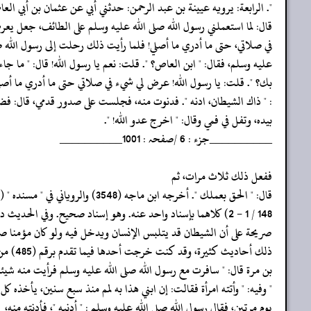
‏‏‏‏". الرابعة: يرويه عيينة بن عبد الرحمن: حدثني أبي عن عثمان بن أبي الع
‏‏‏‏قال: لما استعملني رسول الله صلى الله عليه وسلم على الطائف، جعل ي
‏‏‏‏في صلاتي، حتى ما أدري ما أصلي! فلما رأيت ذلك رحلت إلى رسول الله ص
‏‏‏‏عليه وسلم، فقال: " ابن العاص؟ ". قلت: نعم يا رسول الله! قال: " ما جاء
‏‏‏‏بك؟ ". قلت: يا رسول الله! عرض لي شيء في صلاتي حتى ما أدري ما أصل
‏‏‏‏: " ذاك الشيطان، ادنه ". فدنوت منه، فجلست على صدور قدمي، قال:
‏‏‏‏بيده، وتفل في فمي وقال: " اخرج عدو الله! ".
‏‏‏‏__________جزء : 6 /صفحہ : 1001__________
‏‏‏‏ففعل ذلك ثلاث مرات، ثم
‏‏‏‏قال: " الحق بعملك ". أخرجه ابن ماجه (3548) والروياني في " مسنده " (ق
‏‏‏‏صريحة على أن الشيطان قد يتلبس الإنسان ويدخل فيه ولو كان مؤمنا صا
‏‏‏‏ذلك أحاديث كثيرة، وقد كنت خرجت أحدها فيما تقدم برقم (485) من حديث يعلى
‏‏‏‏بن مرة قال: " سافرت مع رسول الله صلى الله عليه وسلم فرأيت منه شيئا
‏‏‏‏" وفيه: " وأتته امرأة فقالت: إن ابني هذا به لمم منذ سبع سنين، يأخذه كل
‏‏‏‏يوم مرتين، فقال رسول الله صلى الله عليه وسلم : " أدنيه "، فأدنته منه،