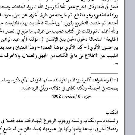
‏‏‏‏فتفل في فيه، وقال: اخرج عدو الله! أنا رسول الله ". رواه الحاكم وصحح
‏‏‏‏ووافقه الذهبي، وهو منقطع. ثم خرجته من طرق أخرى عن يعلى، جود ال
‏‏‏‏أحدها! ثم ختمت التخريج بقولي: " وبالجملة فالحديث بهذه المتابعات جيد (
‏‏‏‏والله أعلم ". ثم وقفت على كتاب عجيب من غرائب ما طبع في العصر ال
‏‏‏‏(طليعة " استحالة دخول الجان بدن الإنسان ") ! لمؤلفه (أبو عبد الرحمن
‏‏‏‏بن حسين الأثري) - كذا الأثري موضة العصر! - وهذا العنوان وحده يغ
‏‏‏‏اللبيب عن الاطلاع على ما في الكتاب من الجهل والضلال، والانحراف ع
‏‏‏‏¬
‏‏‏‏__________
‏‏‏‏(¬1) وله شواهد كثيرة يزداد بها قوة، قد ساقها المؤلف الآتي ذكره، وسلم
‏‏‏‏بصحته في الجملة، ولكنه ناقش في دلالته، ويأتي الرد عليه.
‏‏‏‏__________جزء : 6 /صفحہ : 1002__________
‏‏‏‏الكتاب
‏‏‏‏والسنة، باسم الكتاب والسنة ووجوب الرجوع إليهما، فقد عقد فصلا في
‏‏‏‏وفصلا آخر في البدعة وذمها وأنها على عمومها، بحيث يظن من لم يتتبع ك