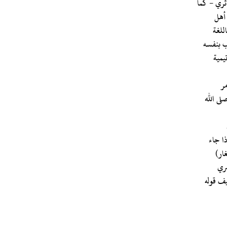
أثري - كما
 أهل
للغة
جب بنفسه
تيمية
مر
لى الله
ذا جاء
صري
يف قوله