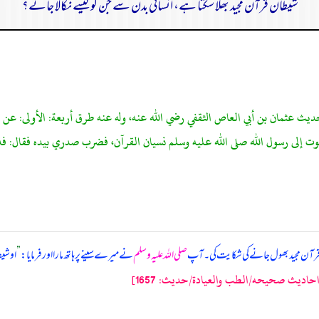
شیطان قرآن مجید بھلا سکتا ہے، انسانی بدن سے جن کو کیسے نکالا جائے؟
يث عثمان بن أبي العاص الثقفي رضي الله عنه، وله عنه طرق أربعة: الأولى: عن عب
لى رسول الله صلى الله عليه وسلم نسيان القرآن، فضرب صدري بيده فقال: فذكره
آن مجید بھول جانے کی شکایت کی۔ آپ
صلی اللہ علیہ وسلم
نے میرے سینے پر ہاتھ مارا اور فرمایا:
”
او شی
اديث صحيحه/الطب والعيادة/حدیث: 1657]