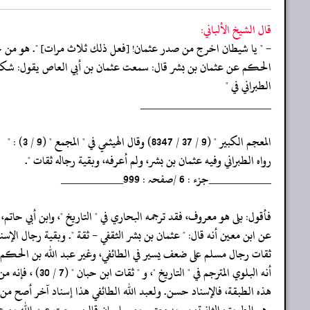
قال الشيخ الألباني:
- " يا شيطان اخرج من صدر عثمان! [فعل ذلك ثلاث مرات] ". هو من حديث
الحكم عن عثمان بن بشر قال: سمعت عثمان بن أبي العاص يقول: شكوت إ
الطبراني في "
‏‏‏‏_____________________
‏‏‏‏المعجم الكبير " (9 / 37 / 8347) وقال الهيثمي في " المجمع " (9 / 3) : "
‏‏‏‏رواه الطبراني وفيه عثمان بن بشر، ولم أعرفه، وبقية رجاله ثقات ".
‏‏‏‏__________جزء : 6 /صفحہ : 999__________
‏‏‏‏فأقول: بلى هو معروف، فقد ترجمه البحاري في " التاريخ "، وابن أبي حاتم
‏‏‏‏عن ابن معين أنه قال: " عثمان بن بشر الثقفي - ثقة ". وبقية رجال الإسن
‏‏‏‏ثقات رجال مسلم على ضعف يسير في الطائفي، وغير عبد الله بن الحكم،
‏‏‏‏أنه البلوي المترجم في " التاريخ "، و " ثقات ابن حبان " (7 / 30) ، فإنه من
‏‏‏‏هذه الطبقة، فالإسناد حسن. ولعبد الله الطائفي هذا إسناد آخر أصح من 
‏‏‏‏وهو الطريق: الثانية: يرويه معتمر بن سليمان قال: سمعت عبد الله بن ع