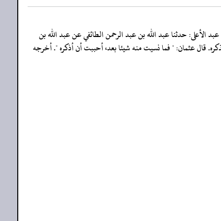
 الأعلى: حدثنا عبد الله بن عبد الرحمن الطائفي عن عبد الله بن
. قال عثمان: " فما نسيت منه شيئا بعد، أحببت أن أذكره ". أخرجه