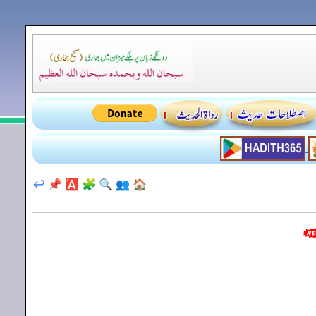
↩️
📌
🅰️
🧩
🔍
👥
🏠