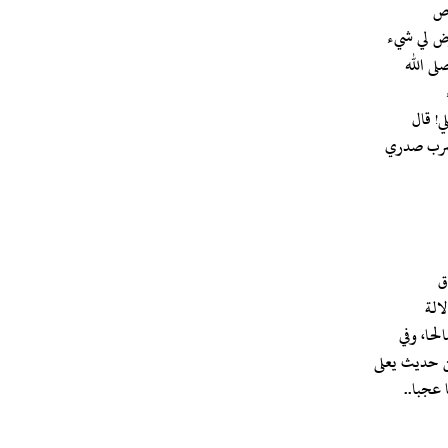
اص
عرض لي شيء
لى الله
ي! قال
 فضرب صدري
لحا، وفي
 عجبا..