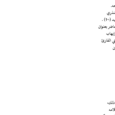
ه.
منذري
¬1) .
حاضر بعنوان
 إيهاب
ني القارئ
ن
 ذلك،
لامه