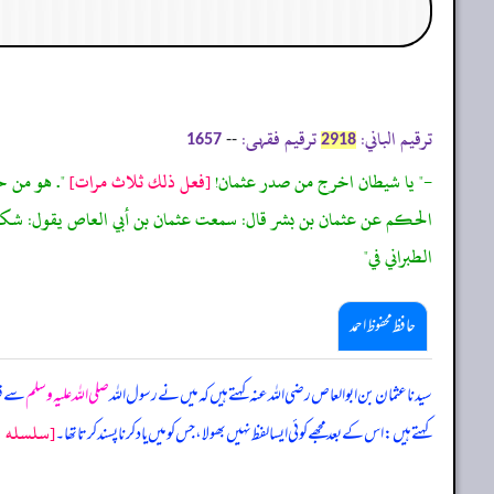
ترقیم الباني:
ترقیم فقہی:
--
1657
2918
-" يا شيطان اخرج من صدر عثمان!
[فعل ذلك ثلاث مرات]
". هو من حد
الحكم عن عثمان بن بشر قال: سمعت عثمان بن أبي العاص يقول: شكوت إ
الطبراني في"
حافظ محفوظ احمد
سیدنا عثمان بن ابو العاص رضی اللہ عنہ کہتے ہیں کہ میں نے رسول اللہ
صلی اللہ علیہ وسلم
سے قر
[سلسله اح
کہتے ہیں: اس کے بعد مجھے کوئی ایسا لفظ نہیں بھولا، جس کو میں یاد کرنا پسند کرتا تھا۔