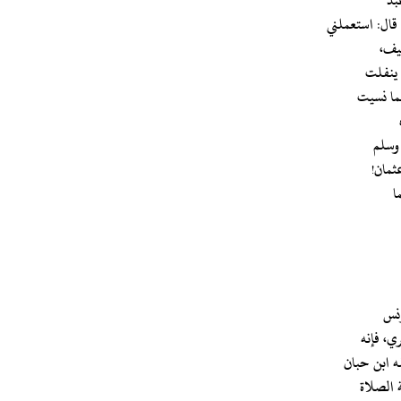
قال: استعملني
قيف،
ن ينفلت
فما نسيت
 وسلم
ثمان!
ا
ونس
ي، فإنه
ه ابن حبان