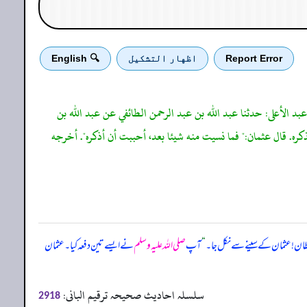
Report Error
اظهار التشكيل
🔍 English
د الأعلى: حدثنا عبد الله بن عبد الرحمن الطائفي عن عبد الله بن
. قال عثمان:" فما نسيت منه شيئا بعد، أحببت أن أذكره". أخرجه
طان! عثمان کے سینے سے نکل جا۔
“
آپ
صلی اللہ علیہ وسلم
نے ایسے تین دفعہ کیا۔ عثمان
سلسلہ احادیث صحیحہ ترقیم البانی:
2918