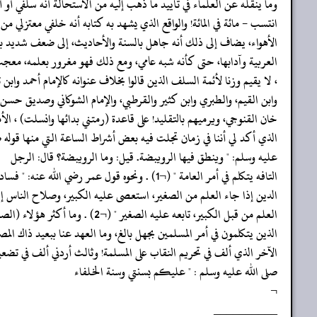
‏‏‏‏وما ينقله عن العلماء في تأييد ما ذهب إليه من الاستحالة أنه سلفي أو 
‏‏‏‏انتسب - مائة في المائة! والواقع الذي يشهد به كتابه أنه خلفي معتزلي من
‏‏‏‏الأهواء، يضاف إلى ذلك أنه جاهل بالسنة والأحاديث، إلى ضعف شديد با
‏‏‏‏العربية وآدابها، حتى كأنه شبه عامي، ومع ذلك فهو مغرور بعلمه، مع
‏‏‏‏، لا يقيم وزنا لأئمة السلف الذين قالوا بخلاف عنوانه كالإمام أحمد وابن 
‏‏‏‏وابن القيم، والطبري وابن كثير والقرطبي، والإمام الشوكاني وصديق حسن
‏‏‏‏خان القنوجي، ويرميهم بالتقليد! على قاعدة (رمتني بدائها وانسلت) ، الأ
‏‏‏‏الذي أكد لي أننا في زمان تجلت فيه بعض أشراط الساعة التي منها قوله ص
‏‏‏‏عليه وسلم: " وينطق فيها الرويبضة. قيل: وما الرويبضة؟ قال: الرجل
‏‏‏‏التافه يتكلم في أمر العامة " (¬1) . ونحوه قول عمر رضي الله عنه: " فساد
‏‏‏‏الدين إذا جاء العلم من الصغير، استعصى عليه الكبير، وصلاح الناس إ
‏‏‏‏العلم من قبل الكبير، تابعه عليه الصغير " (¬2) . وما أكثر هؤلاء (الصغار)
‏‏‏‏الذين يتكلمون في أمر المسلمين بجهل بالغ، وما العهد عنا ببعيد ذاك الم
‏‏‏‏الآخر الذي ألف في تحريم النقاب على المسلمة! وثالث أردني ألف في تضع
‏‏‏‏صلى الله عليه وسلم : " عليكم بسنتي وسنة الخلفاء
‏‏‏‏¬
‏‏‏‏__________