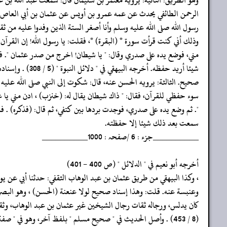
‏‏‏‏الرحمن الطائفي يحدث عن عمه عمرو بن أويس عن عثمان بن أبي العاص 
‏‏‏‏رسول الله صلى الله عليه وسلم وأنا أصغر الستة الذين وفدوا عليه من ث
‏‏‏‏وذلك أني كنت قرأت سورة * (البقرة) *، فقلت: يا رسول الله! إن القرآ
‏‏‏‏مني، فوضع يده على صدري وقال: " يا شيطان! اخرج من صدر عثمان ". 
‏‏‏‏شيئا أريد حفظه. أخرجه البيهقي في " دلائل النبوة " (5 / 308) . وإسناده
‏‏‏‏صحيح. الثالثة: يرويه الحسن عنه، قال: شكوت إلى النبي صلى الله عليه
‏‏‏‏سوء حفظي للقرآن، فقال: " ذاك شيطان يقال له: (خنزب) ، ادن مني يا ع
‏‏‏‏". ثم وضع يده على صدري، فوجدت بردها بين كتفي، ثم قال: (فذكره) . فم
‏‏‏‏سمعت بعد ذلك شيئا إلا حفظته.
‏‏‏‏__________جزء : 6 /صفحہ : 1000__________
‏‏‏‏أخرجه أبو نعيم في " الدلائل " (ص 400 - 401)
‏‏‏‏، وكذا البيهقي من طريق عثمان بن عبد الوهاب الثقفي: حدثنا أبي عن ي
‏‏‏‏وعنبسة عنه. قلت: وهذا إسناد صحيح لولا عنعنة (الحسن) ، وهو البصر
‏‏‏‏كان يدلس، ورجاله ثقات رجال الشيخين غير عثمان بن عبد الوهاب، وثق
‏‏‏‏(8 / 453) . وأصل الحديث في " صحيح مسلم " بلفظ آخر، وهو في " صفة الصلاة