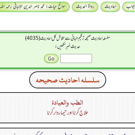
بواب
احادیث
رواۃ الحدیث
سوانح حیات: محمد ناصر الدین الالبانی رحمہ اللہ
سلسله احاديث صحيحه ترقیم البانی سے تلاش کل احادیث (4035)
حدیث نمبر لکھیں:
سلسله احاديث صحيحه
الطب والعيادة
علاج کرنا اور تیماردار کرنا