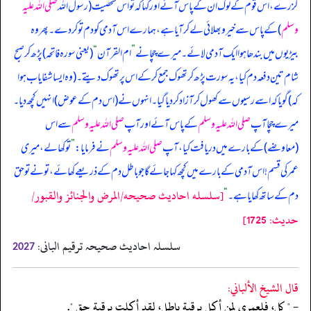
گزرے، اس قوم کے لوگ ان کے پاس آئے اور کہا کہ تو اس شخصیت (رسول اللہ
صلی اللہ علیہ
وسلم
) کے پاس سے خیر و بھلائی لے کر آیا ہے، ہمارے اس آدمی کو دم تو کر دے۔ پھر وہ
بیڑیوں میں بندھا ہوا ایک آدمی لائے۔ میرے چچا نے
”
ام القرآن
“
(یعنی سورہ فاتحہ) پڑھ کر صبح
شام تین دفعہ دم کیا، یہ سورت پڑھ کر تھوک جمع کر کے اس پر تھوک دیتے۔ (وہ ایسا شفایاب ہوا
کہ) گویا کہ اسے رسیوں سے کھول کر آزاد کر دیا گیا۔ انہوں نے (اس دم کے عوض) انہیں کچھ دیا۔
میرے چچا آپ
صلی اللہ علیہ وسلم
کے پاس آئے اور آپ
صلی اللہ علیہ وسلم
سے اس
(معاوضے) کے بارے میں دریافت کیا، آپ
صلی اللہ علیہ وسلم
نے فرمایا:
”
تو کھا لے، میری
عمر کی قسم! اس آدمی کے بارے میں کچھ کہا جائے گا جو باطل دم کے ذریعے کھائے، تو نے تو حق
[سلسله احاديث صحيحه/المرض والجنائز والقبور/
دم کے ساتھ کھایا ہے۔
“
حدیث: 1725]
سلسلہ احادیث صحیحہ ترقیم البانی:
2027
قال الشيخ الألباني:
- " كل، فلعمري لمن أكل برقية باطل، لقد أكلت برقية حق ".