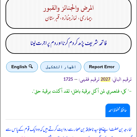
المرض والجنائز والقبور
بیماری، نماز جنازہ، قبرستان
فاتحہ شریف پڑھ کر دم کرنا اور دم پر اجرت لینا
Report Error
اظهار التشكيل
🔍 English
ترقیم الباني:
ترقیم فقہی:
--
1725
2027
-" كل، فلعمري لمن أكل برقية باطل، لقد أكلت برقية حق".
حافظ محفوظ احمد
خارجہ بن صلت اپنے چچا سیدنا علاقہ بن صحار سے روایت کرتے ہیں کہ وہ ایک قوم کے پاس سے