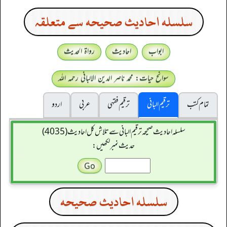
سلسله احاديث صحيحه سے متعلقہ
ابواب
احادیث
رواۃ الحدیث
سوانح حیات: محمد ناصر الدین الالبانی رحمہ اللہ
تمام کتب
ترقیم البانی
ترقيم فقہی
عربی
اردو
سلسله احاديث صحيحه ترقیم البانی سے تلاش کل احادیث (4035)
حدیث نمبر لکھیں:
سلسله احاديث صحيحه