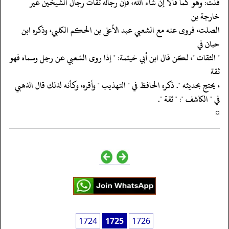
‏‏‏‏قلت: وهو كما قالا إن شاء الله، فإن رجاله ثقات رجال الشيخين غير
خارجة بن
‏‏‏‏الصلت، فروى عنه مع الشعبي عبد الأعلى بن الحكم الكلبي، وذكره ابن
حبان في
‏‏‏‏" الثقات "، لكن قال ابن أبي خيثمة: " إذا روى الشعبي عن رجل وسماه فهو
ثقة
‏‏‏‏، يحتج بحديثه ". ذكره الحافظ في " التهذيب " وأقره، وكأنه لذلك قال الذهبي
‏‏‏‏في " الكاشف ": " ثقة ".
‏‏‏‏¤
1724
1725
1726