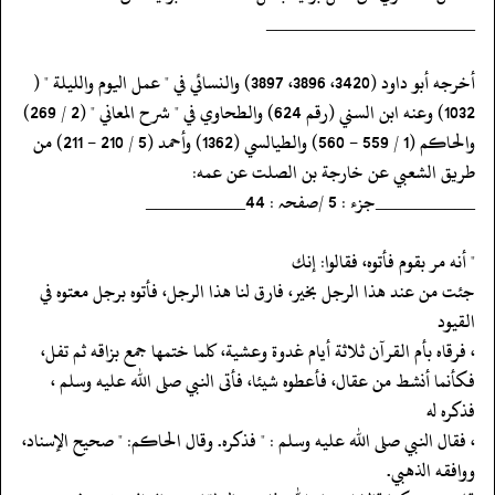
‏‏‏‏_____________________
‏‏‏‏أخرجه أبو داود (3420، 3896، 3897) والنسائي في " عمل اليوم والليلة " (
‏‏‏‏والحاكم (1 / 559 - 560) والطيالسي (1362) وأحمد (5 / 210 - 211) من
‏‏‏‏طريق الشعبي عن خارجة بن الصلت عن عمه:
‏‏‏‏__________جزء : 5 /صفحہ : 44__________
‏‏‏‏" أنه مر بقوم فأتوه، فقالوا: إنك
‏‏‏‏جئت من عند هذا الرجل بخير، فارق لنا هذا الرجل، فأتوه برجل معتوه في
القيود
‏‏‏‏، فرقاه بأم القرآن ثلاثة أيام غدوة وعشية، كلما ختمها جمع بزاقه ثم تفل،
‏‏‏‏فكأنما أنشط من عقال، فأعطوه شيئا، فأتى النبي صلى الله عليه وسلم ،
فذكره له
‏‏‏‏، فقال النبي صلى الله عليه وسلم : " فذكره. وقال الحاكم: " صحيح الإسناد،
‏‏‏‏ووافقه الذهبي.