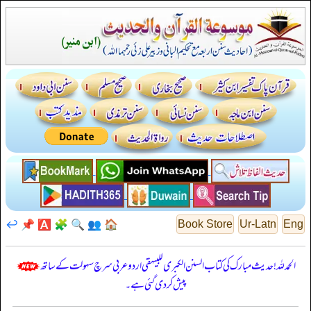
↩️
📌
🅰️
🧩
🔍
👥
🏠
Book Store
Ur-Latn
Eng
الحمدللہ! حدیث مبارک کی کتاب السنن الكبرى للبيهقي اردو عربی سرچ سہولت کے ساتھ
پیش کر دی گئی ہے۔