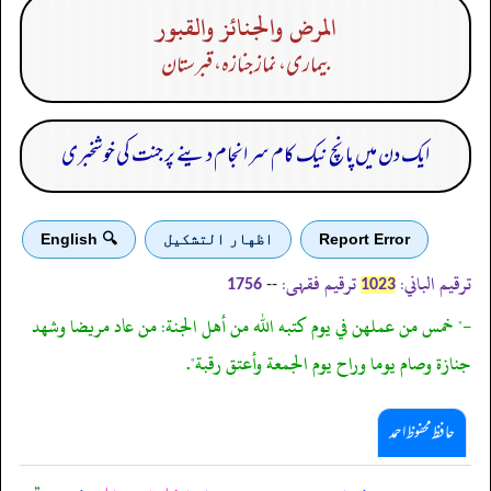
المرض والجنائز والقبور
بیماری، نماز جنازہ، قبرستان
ایک دن میں پانچ نیک کام سر انجام دینے پر جنت کی خوشخبری
Report Error
اظهار التشكيل
🔍 English
ترقیم الباني:
ترقیم فقہی:
--
1756
1023
-" خمس من عملهن في يوم كتبه الله من أهل الجنة: من عاد مريضا وشهد
جنازة وصام يوما وراح يوم الجمعة وأعتق رقبة".
حافظ محفوظ احمد