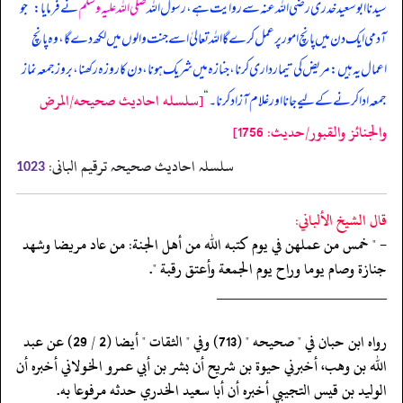
سیدنا ابوسعید خدری رضی اللہ عنہ سے روایت ہے، رسول اللہ
صلی اللہ علیہ وسلم
نے فرمایا:
”
جو
آدمی ایک دن میں پانچ امور پر عمل کرے گا اللہ تعالیٰ اسے جنت والوں میں لکھ دے گا، وہ پانچ
اعمال یہ ہیں: مریض کی تیمار داری کرنا، جنازہ میں شریک ہونا، دن کا روزہ رکھنا، بروز جمعہ نماز
[سلسله احاديث صحيحه/المرض
جمعہ ادا کرنے کے لیے جانا اور غلام آزاد کرنا۔
“
والجنائز والقبور/حدیث: 1756]
سلسلہ احادیث صحیحہ ترقیم البانی:
1023
قال الشيخ الألباني:
- " خمس من عملهن في يوم كتبه الله من أهل الجنة: من عاد مريضا وشهد
جنازة وصام يوما وراح يوم الجمعة وأعتق رقبة ".
‏‏‏‏_____________________
‏‏‏‏رواه ابن حبان في " صحيحه " (713) وفي " الثقات " أيضا (2 / 29) عن عبد
‏‏‏‏الله بن وهب، أخبرني حيوة بن شريح أن بشر بن أبي عمرو الخولاني أخبره أن
‏‏‏‏الوليد بن قيس التجيبي أخبره أن أبا سعيد الخدري حدثه مرفوعا به.