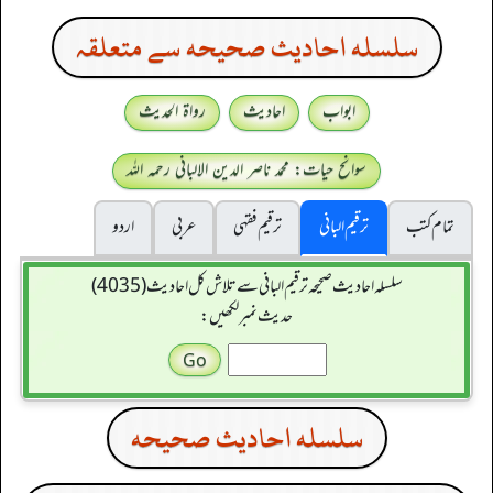
سلسله احاديث صحيحه سے متعلقہ
ابواب
احادیث
رواۃ الحدیث
سوانح حیات: محمد ناصر الدین الالبانی رحمہ اللہ
تمام کتب
ترقیم البانی
ترقيم فقہی
عربی
اردو
سلسله احاديث صحيحه ترقیم البانی سے تلاش کل احادیث (4035)
حدیث نمبر لکھیں:
سلسله احاديث صحيحه