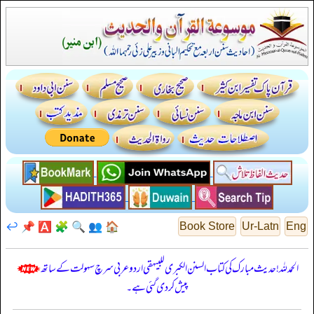
↩️
📌
🅰️
🧩
🔍
👥
🏠
Book Store
Ur-Latn
Eng
الحمدللہ! حدیث مبارک کی کتاب السنن الكبرى للبيهقي اردو عربی سرچ سہولت کے ساتھ
پیش کر دی گئی ہے۔