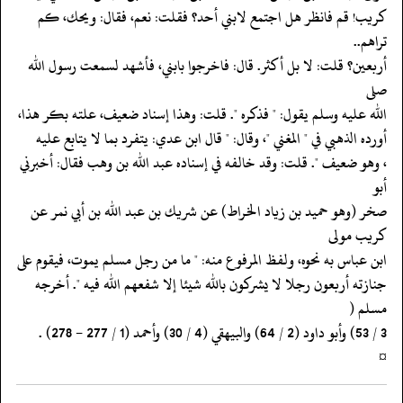
‏‏‏‏كريب! قم فانظر هل اجتمع لابني أحد؟ فقلت: نعم، فقال: ويحك، كم
تراهم..
‏‏‏‏أربعين؟ قلت: لا بل أكثر. قال: فاخرجوا بابني، فأشهد لسمعت رسول الله
صلى
‏‏‏‏الله عليه وسلم يقول: " فذكره ". قلت: وهذا إسناد ضعيف، علته بكر هذا،
‏‏‏‏أورده الذهبي في " المغني "، وقال: " قال ابن عدي: يتفرد بما لا يتابع عليه
‏‏‏‏، وهو ضعيف ". قلت: وقد خالفه في إسناده عبد الله بن وهب فقال: أخبرني
أبو
‏‏‏‏صخر (وهو حميد بن زياد الخراط) عن شريك بن عبد الله بن أبي نمر عن
كريب مولى
‏‏‏‏ابن عباس به نحوه، ولفظ المرفوع منه: " ما من رجل مسلم يموت، فيقوم على
‏‏‏‏جنازته أربعون رجلا لا يشركون بالله شيئا إلا شفعهم الله فيه ". أخرجه
مسلم (
‏‏‏‏¤