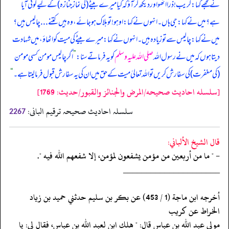
نے مجھے کہا: کریب! ذرا اٹھو اور دیکھ کر آؤ کہ کیا میرے بیٹے (کی نماز جنازہ) کے لیے کوئی آیا
ہے؟ میں نے کہا: جی ہاں۔ انہوں نے کہا: اوہو! تو ہلاک ہو جائے، وہ ہیں کتنے . . . چالیس ہیں؟
میں نے کہا: چالیس سے تو زیادہ ہیں۔ انہوں نے کہا: میرے بیٹے کی میت کو اٹھاؤ، میں شہادت
دیتا ہوں کہ میں نے رسول اللہ
صلی اللہ علیہ وسلم
کو یہ فرماتے سنا:
”
اگر چالیس مومن کسی مومن
(کی مغفرت) کی سفارش کریں تو اللہ تعالیٰ میت کے حق میں ان کی یہ سفارش قبول فرما لیتا ہے۔
“
[سلسله احاديث صحيحه/المرض والجنائز والقبور/حدیث: 1769]
سلسلہ احادیث صحیحہ ترقیم البانی:
2267
قال الشيخ الألباني:
- " ما من أربعين من مؤمن يشفعون لمؤمن، إلا شفعهم الله فيه ".
‏‏‏‏_____________________
‏‏‏‏أخرجه ابن ماجة (1 / 453) عن بكر بن سليم حدثني حميد بن زياد
الخراط عن كريب
‏‏‏‏مولى عبد الله بن عباس قال: " هلك ابن لعبد الله بن عباس، فقال لي: يا