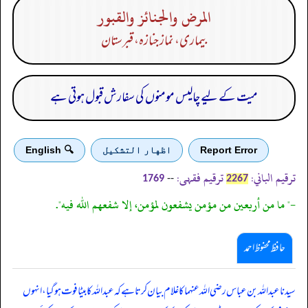
المرض والجنائز والقبور
بیماری، نماز جنازہ، قبرستان
میت کے لیے چالیس مومنوں کی سفارش قبول ہوتی ہے
Report Error
اظهار التشكيل
🔍 English
ترقیم الباني:
ترقیم فقہی:
--
1769
2267
-" ما من أربعين من مؤمن يشفعون لمؤمن، إلا شفعهم الله فيه".
حافظ محفوظ احمد
سیدنا عبداللہ بن عباس رضی اللہ عنہما کا غلام بیان کرتا ہے کہ عبداللہ کا بیٹا فوت ہو گیا، انہوں