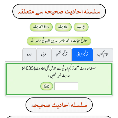
سلسله احاديث صحيحه سے متعلقہ
ابواب
احادیث
رواۃ الحدیث
سوانح حیات: محمد ناصر الدین الالبانی رحمہ اللہ
تمام کتب
ترقیم البانی
ترقيم فقہی
عربی
اردو
سلسله احاديث صحيحه ترقیم البانی سے تلاش کل احادیث (4035)
حدیث نمبر لکھیں:
سلسله احاديث صحيحه