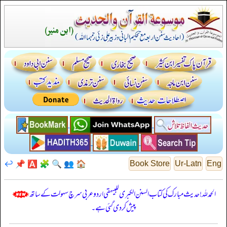
↩️
📌
🅰️
🧩
🔍
👥
🏠
Book Store
Ur-Latn
Eng
الحمدللہ! حدیث مبارک کی کتاب السنن الكبرى للبيهقي اردو عربی سرچ سہولت کے ساتھ
پیش کر دی گئی ہے۔