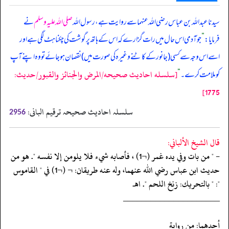
سیدنا عبداللہ بن عباس رضی اللہ عنہما سے روایت ہے، رسول اللہ
صلی اللہ علیہ وسلم
نے
فرمایا:
”
جو آدمی اس حال میں رات گزارے کہ اس کے ہاتھ پر گوشت کی چکناہٹ لگی ہے اور
اسے اس وجہ سے کسی (جانور کے کاٹنے وغیرہ کی صورت میں) نقصان ہو جائے تو وہ اپنے آپ
[سلسله احاديث صحيحه/المرض والجنائز والقبور/حدیث:
کو ملامت کرے۔
“
1775]
سلسلہ احادیث صحیحہ ترقیم البانی:
2956
قال الشيخ الألباني:
- " من بات وفي يده غمر (¬1) ، فأصابه شيء فلا يلومن إلا نفسه ". هو من
حديث ابن عباس رضي الله عنهما، وله عنه طريقان: ¬ (¬1) في " القاموس
": " بالتحريك: زنخ اللحم ". اهـ.
‏‏‏‏_____________________
‏‏‏‏أحدهما: من رواية