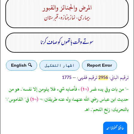
المرض والجنائز والقبور
بیماری، نماز جنازہ، قبرستان
سوتے وقت ہاتھوں کو صاف کرنا
Report Error
اظهار التشكيل
🔍 English
ترقیم الباني:
ترقیم فقہی:
--
1775
2956
-" من بات وفي يده غمر
(¬1)
، فأصابه شيء فلا يلومن إلا نفسه". هو من
حديث ابن عباس رضي الله عنهما، وله عنه طريقان: ¬
(¬1)
في" القاموس":"
بالتحريك: زنخ اللحم". اهـ.
حافظ محفوظ احمد