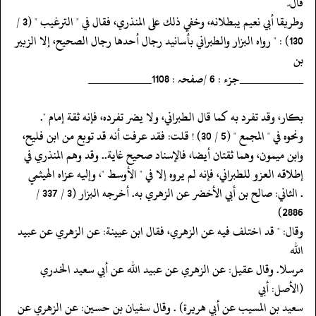
قال ّ
‏‏‏‏وطريقا أبي نعيم يبطلانه، وخفي ذلك على المنذري، فقال في " الترغيب " (3 /
‏‏‏‏بن
‏‏‏‏__________جزء : 6 /صفحہ : 1108__________
‏‏‏‏بكار، وقد تفرد به كما قال الطبراني، ولا يضر تفرده، فإنه ثقة إمام ".
‏‏‏‏ونحوه في " المجمع " (5 / 30) ! قلت: فقد عرفت أنه قد توبع من ابن فليح،
‏‏‏‏وابن ميمون، وهما ثقتان أيضا، فالإسناد صحيح غاية.. وقد وهم المنذري في
‏‏‏‏إطلاقه العزو للطبراني، فإنه لم يروه إلا في " الأوسط "، وإليه عزاه الهيثمي
‏‏‏‏. الثاني: صالح بن أبي الأخضر عن الزهري به. أخرجه البزار (3 / 337 /
2886)
‏‏‏‏وقال: " قد اختلف فيه عن الزهري، فقال ابن عيينة: عن الزهري عن عبيد
الله
‏‏‏‏مرسلا. وقال عقيل: عن الزهري عن عبيد الله عن أبي سعيد الخدري
(الأصل: أبي
‏‏‏‏سعيد بن المسيب عن أبي هريرة) . وقال سفيان بن حسين: عن الزهري عن