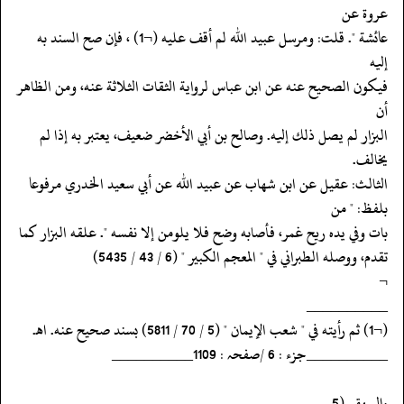
عروة عن
‏‏‏‏عائشة ". قلت: ومرسل عبيد الله لم أقف عليه (¬1) ، فإن صح السند به
إليه
‏‏‏‏فيكون الصحيح عنه عن ابن عباس لرواية الثقات الثلاثة عنه، ومن الظاهر
أن
‏‏‏‏البزار لم يصل ذلك إليه. وصالح بن أبي الأخضر ضعيف، يعتبر به إذا لم
يخالف.
‏‏‏‏الثالث: عقيل عن ابن شهاب عن عبيد الله عن أبي سعيد الخدري مرفوعا
بلفظ: " من
‏‏‏‏بات وفي يده ريح غمر، فأصابه وضح فلا يلومن إلا نفسه ". علقه البزار كما
‏‏‏‏تقدم، ووصله الطبراني في " المعجم الكبير " (6 / 43 / 5435)
‏‏‏‏¬
‏‏‏‏__________
‏‏‏‏(¬1) ثم رأيته في " شعب الإيمان " (5 / 70 / 5811) بسند صحيح عنه. اهـ.
‏‏‏‏__________جزء : 6 /صفحہ : 1109__________
‏‏‏‏والبيهقي (5