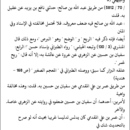
‏‏‏‏/ 70 / 5812) من طريق عبد الله بن صالح: حدثني نافع بن يزيد عن عقيل
به. قلت
‏‏‏‏: عبد الله بن صالح فيه ضعف معروف. فلا تحتمل مخالفته في الإسناد وفي
المتن
‏‏‏‏أيضا، فإنه ذكر فيه " الريح " و " الوضح " وهو " البرص "، ومع ذلك قال
‏‏‏‏المنذري (3 / 130) وتبعه الهيثمي: " رواه الطبراني بإسناد حسن "! الرابع:
‏‏‏‏سفيان بن حسين عن الزهري عن عروة عن عائشة به، إلا أنه قال: " ريح
غمر ".
‏‏‏‏علقه البزار كما سبق، ووصله الطبراني في " المعجم الصغير " (ص 168 -
هندية)
‏‏‏‏من طريق عمر بن علي المقدمي عن سفيان بن حسين به. قلت: وهذه مخالفة
واهية
‏‏‏‏لأمرين: أحدهما: أن سفيان بن حسين ضعفوه في روايته عن الزهري خاصة.
والآخر
‏‏‏‏: أن عمر بن علي المقدمي كان يدلس تدليسا غريبا بحيث أنه لو صرح
بالتحديث شك في