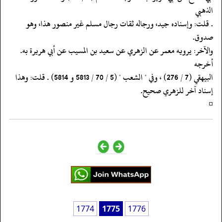
الذهبي
‏‏‏‏. قلت: وإسناده جيد، ورجاله ثقات رجال مسلم غير منصور هذا، وهو
صدوق.
‏‏‏‏والآخر: يرويه معمر عن الزهري عن سعيد بن المسيب عن أبي هريرة به.
أخرجه
‏‏‏‏البيهقي (7 / 276) ، وفي " الشعب " (5 / 70 / 5813 و 5814) . قلت: وهذا
‏‏‏‏إسناد آخر للزهري صحيح.
‏‏‏‏¤
1774
1775
1776