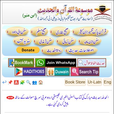
↩️
📌
🅰️
🧩
🔍
👥
🏠
Book Store
Ur-Latn
Eng
الحمدللہ! حدیث مبارک کی کتاب السنن الكبرى للبيهقي اردو عربی سرچ سہولت کے ساتھ
پیش کر دی گئی ہے۔