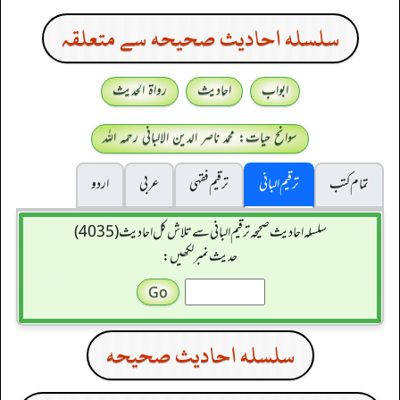
سلسله احاديث صحيحه سے متعلقہ
ابواب
احادیث
رواۃ الحدیث
سوانح حیات: محمد ناصر الدین الالبانی رحمہ اللہ
تمام کتب
ترقیم البانی
ترقيم فقہی
عربی
اردو
سلسله احاديث صحيحه ترقیم البانی سے تلاش کل احادیث (4035)
حدیث نمبر لکھیں:
سلسله احاديث صحيحه