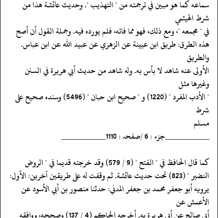
‏‏‏‏سماعه كما هو مبين في ترجمته من " التهذيب ". وحديث عائشة هذا من
شرط الهيثمي
‏‏‏‏في " مجمعه "، ومع ذلك، فهو مما فاته، فلم يورده فيه. وجملة القول أن أصح
‏‏‏‏هذه الطرق: طريق ابن عيينة عن الزهري عن عبيد الله عن ابن عباس.
والطريق
‏‏‏‏الأولى عنه شاهد لا بأس به. وله شاهد من حديث أبي هريرة في السنن
وغيرها مثل
‏‏‏‏" الأدب المفرد " (1220) و " صحيح ابن حبان " (5496) وسنده صحيح على
شرط
‏‏‏‏مسلم
‏‏‏‏__________جزء : 6 /صفحہ : 1110__________
‏‏‏‏كما قال الحافظ في " الفتح " (9 / 579) وقد خرجته قديما في " الروض
‏‏‏‏النضير " (823) تحت حديث عائشة. ثم وقفت له على طريقين آخرين: الأول:
‏‏‏‏يرويه أبو جعفر محمد بن جعفر المدني: حدثنا منصور بن أبي الأسود عن
الأعمش عن
‏‏‏‏أبي صالح عن أبي هريرة به. أخرجه الحاكم (4 / 137) وصححه، ووافقه