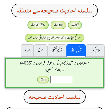
سلسله احاديث صحيحه سے متعلقہ
ابواب
احادیث
رواۃ الحدیث
سوانح حیات: محمد ناصر الدین الالبانی رحمہ اللہ
تمام کتب
ترقیم البانی
ترقيم فقہی
عربی
اردو
سلسله احاديث صحيحه ترقیم البانی سے تلاش کل احادیث (4035)
حدیث نمبر لکھیں:
سلسله احاديث صحيحه