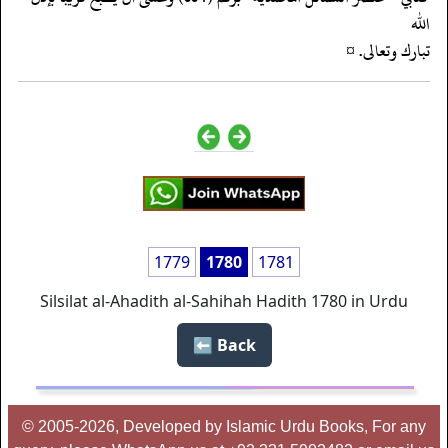
الله
‏‏‏‏تبارك وتعالى. ¤
1779
1780
1781
Silsilat al-Ahadith al-Sahihah Hadith 1780 in Urdu
Back ⬅️
© 2005-2026, Developed by Islamic Urdu Books, For any