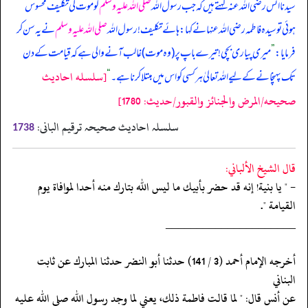
سیدنا انس رضی اللہ عنہ کہتے ہیں کہ جب رسول اللہ
صلی اللہ علیہ وسلم
کو موت کی تکلیف محسوس
ہوئی تو سیدہ فاطمہ رضی اللہ عنہا نے کہا: ہائے تکلیف! رسول اللہ
صلی اللہ علیہ وسلم
نے یہ سن کر
فرمایا:
”
میری پیاری بچی! تیرے باپ پر (وہ موت) غالب آنے والی ہے کہ قیامت کے دن
[سلسله احاديث
تک پہنچانے کے لیے اللہ تعالیٰ ہر کسی کو اس میں مبتلا کرنا ہے۔
“
صحيحه/المرض والجنائز والقبور/حدیث: 1780]
سلسلہ احادیث صحیحہ ترقیم البانی:
1738
قال الشيخ الألباني:
- " يا بنية! إنه قد حضر بأبيك ما ليس الله بتارك منه أحدا لموافاة يوم
القيامة ".
‏‏‏‏_____________________
‏‏‏‏أخرجه الإمام أحمد (3 / 141) حدثنا أبو النضر حدثنا المبارك عن ثابت
البناني
‏‏‏‏عن أنس قال: " لما قالت فاطمة ذلك، يعني لما وجد رسول الله صلى الله عليه