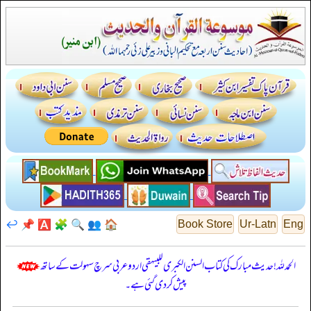
↩️
📌
🅰️
🧩
🔍
👥
🏠
Book Store
Ur-Latn
Eng
الحمدللہ! حدیث مبارک کی کتاب السنن الكبرى للبيهقي اردو عربی سرچ سہولت کے ساتھ
پیش کر دی گئی ہے۔