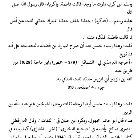
‏‏‏‏وسلم من كرب الموت ما وجد، قالت فاطمة: واكرباه، قال رسول الله صلى
الله
‏‏‏‏عليه وسلم ... (فذكره) : حدثنا خلف حدثنا المبارك حدثني ثابت عن أنس
قال:
‏‏‏‏لما قالت فاطمة، فذكره مثله ".
‏‏‏‏قلت: وهذا إسناد حسن بعد أن صرح المبارك بن فضالة بالتحديث، على أنه
قد توبع
‏‏‏‏، أخرجه الترمذي في " الشمائل " (379 - حمص) وابن ماجة (1629) من
طريق عبد
‏‏‏‏الله بن الزبير أبي الزبير حدثنا ثابت البناني به.
‏‏‏‏__________جزء : 4 /صفحہ : 318__________
‏‏‏‏قلت: وهذا إسناد حسن أيضا رجاله ثقات رجال الشيخين غير عبد الله بن
الزبير
‏‏‏‏هذا، قال أبو حاتم: مجهول. وذكره ابن حبان في " الثقات ". وقال الدارقطني
‏‏‏‏: بصري صالح. وأصله في " صحيح البخاري " (آخر - المغازي) كما بينته في
‏‏‏‏كتابي " مختصر الشمائل المحمدية " برقم (334) وعسى أن يطبع قريبا بإذن