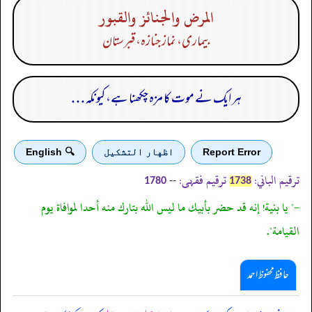
المرض والجنائز والقبور
بیماری، نماز جنازہ، قبرستان
ہر ایک نے موت کا مزہ چکھنا ہے، کیونکہ . . .
Report Error
اظهار التشكيل
🔍 English
ترقیم الباني:
ترقیم فقہی:
--
1780
1738
-" يا بنية! إنه قد حضر بأبيك ما ليس الله بتارك منه أحدا لموافاة يوم
القيامة".
حافظ محفوظ احمد