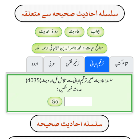
سلسله احاديث صحيحه سے متعلقہ
ابواب
احادیث
رواۃ الحدیث
سوانح حیات: محمد ناصر الدین الالبانی رحمہ اللہ
تمام کتب
ترقیم البانی
ترقيم فقہی
عربی
اردو
سلسله احاديث صحيحه ترقیم البانی سے تلاش کل احادیث (4035)
حدیث نمبر لکھیں:
سلسله احاديث صحيحه