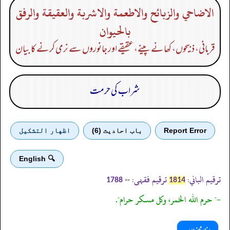
الاضاحي والزبائح والاطعمة والاشربة والعقيقة والرفق
بالحيوان
قربانی، ذبیحوں، کھانے پینے، عقیقے اور جانوروں سے نرمی کرنے کا بیان
شراب کی حرمت
Report Error
باب احادیث (6)
اظهار التشكيل
🔍 English
ترقیم الباني:
ترقیم فقہی:
--
1788
1814
-" حرم الله الخمر، وكل مسكر حرام".