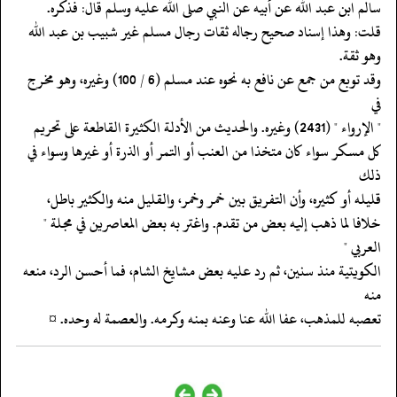
‏‏‏‏سالم ابن عبد الله عن أبيه عن النبي صلى الله عليه وسلم قال: فذكره.
‏‏‏‏قلت: وهذا إسناد صحيح رجاله ثقات رجال مسلم غير شبيب بن عبد الله
وهو ثقة.
‏‏‏‏وقد توبع من جمع عن نافع به نحوه عند مسلم (6 / 100) وغيره، وهو مخرج
في
‏‏‏‏" الإرواء " (2431) وغيره. والحديث من الأدلة الكثيرة القاطعة على تحريم
‏‏‏‏كل مسكر سواء كان متخذا من العنب أو التمر أو الذرة أو غيرها وسواء في
ذلك
‏‏‏‏قليله أو كثيره، وأن التفريق بين خمر وخمر، والقليل منه والكثير باطل،
‏‏‏‏خلافا لما ذهب إليه بعض من تقدم. واغتر به بعض المعاصرين في مجلة "
العربي "
‏‏‏‏الكويتية منذ سنين، ثم رد عليه بعض مشايخ الشام، فما أحسن الرد، منعه
منه
‏‏‏‏تعصبه للمذهب، عفا الله عنا وعنه بمنه وكرمه. والعصمة له وحده. ¤