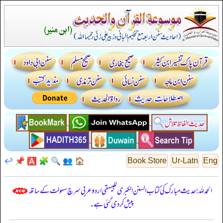
↩️
📌
🅰️
🧩
🔍
👥
🏠
Book Store
Ur-Latn
Eng
الحمدللہ! حدیث مبارک کی کتاب السنن الكبرى للبيهقي اردو عربی سرچ سہولت کے ساتھ
پیش کر دی گئی ہے۔