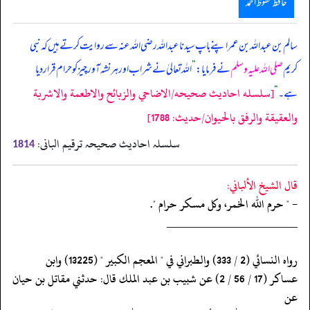
حافظ محفوظ احمد
سالم بن عبداللہ بن عمر اپنے باپ سیدنا عبداللہ رضی اللہ عنہ سے روایت کرتے ہیں کہ نبی
کریم
صلی اللہ علیہ وسلم
نے فرمایا:
”
اللہ تعالیٰ نے شراب اور ہر نشہ آور چیز کو حرام قرار دیا
[سلسله احاديث صحيحه/الاضاحي والزبائح والاطعمة والاشربة
ہے۔
“
والعقيقة والرفق بالحيوان/حدیث: 1788]
سلسلہ احادیث صحیحہ ترقیم البانی:
1814
قال الشيخ الألباني:
- " حرم الله الخمر، وكل مسكر حرام ".
‏‏‏‏_____________________
‏‏‏‏رواه النسائي (2 / 333) والطبراني في " المعجم الكبير " (13225) وابن
‏‏‏‏عساكر (17 / 56 / 2) عن شبيب بن عبد الملك قال: حدثني مقاتل بن حيان
عن