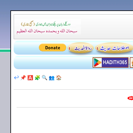
↩️
📌
🅰️
🧩
🔍
👥
🏠