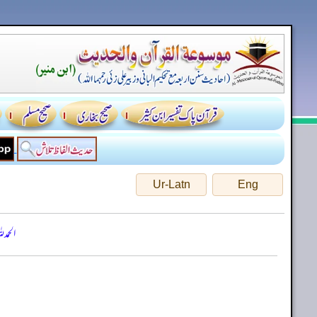
Ur-Latn
Eng
الحمد