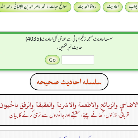
بواب
احادیث
رواۃ الحدیث
سوانح حیات: محمد ناصر الدین الالبانی رحمہ اللہ
سلسله احاديث صحيحه ترقیم البانی سے تلاش کل احادیث (4035)
حدیث نمبر لکھیں:
سلسله احاديث صحيحه
لاضاحي والزبائح والاطعمة والاشربة والعقيقة والرفق بالحيوان
قربانی، ذبیحوں، کھانے پینے، عقیقے اور جانوروں سے نرمی کرنے کا بیان