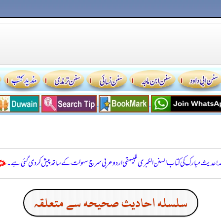
للہ! حدیث مبارک کی کتاب السنن الكبرى للبيهقي اردو عربی سرچ سہولت کے ساتھ پیش کر دی گئی ہے۔
سلسله احاديث صحيحه سے متعلقہ