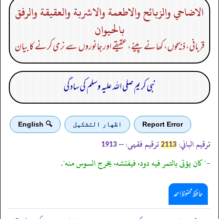
الاضاحي والزبائح والاطعمة والاشربة والعقيقة والرفق
بالحيوان
قربانی، ذبیحوں، کھانے پینے، عقیقے اور جانوروں سے نرمی کرنے کا بیان
نبی کریم صلی اللہ علیہ وسلم کی سادگی
Report Error
اظهار التشكيل
🔍 English
ترقیم الباني:
ترقیم فقہی:
--
1913
2113
-" كان يؤتى بالتمر فيه دود، فيفتشه، يخرج السوس منه".
حافظ محفوظ احمد