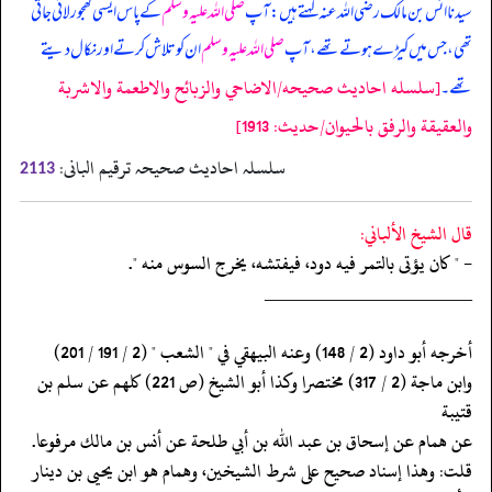
سیدنا انس بن مالک رضی اللہ عنہ کہتے ہیں: آپ
صلی اللہ علیہ وسلم
کے پاس ایسی کھجور لائی جاتی
تھی، جس میں کیڑے ہوتے تھے، آپ
صلی اللہ علیہ وسلم
ان کو تلاش کرتے اور نکال دیتے
[سلسله احاديث صحيحه/الاضاحي والزبائح والاطعمة والاشربة
تھے۔
والعقيقة والرفق بالحيوان/حدیث: 1913]
سلسلہ احادیث صحیحہ ترقیم البانی:
2113
قال الشيخ الألباني:
- " كان يؤتى بالتمر فيه دود، فيفتشه، يخرج السوس منه ".
‏‏‏‏_____________________
‏‏‏‏أخرجه أبو داود (2 / 148) وعنه البيهقي في " الشعب " (2 / 191 / 201)
‏‏‏‏وابن ماجة (2 / 317) مختصرا وكذا أبو الشيخ (ص 221) كلهم عن سلم بن
قتيبة
‏‏‏‏عن همام عن إسحاق بن عبد الله بن أبي طلحة عن أنس بن مالك مرفوعا.
‏‏‏‏قلت: وهذا إسناد صحيح على شرط الشيخين، وهمام هو ابن يحيى بن دينار