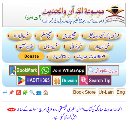
↩️
📌
🅰️
🧩
🔍
👥
🏠
Book Store
Ur-Latn
Eng
الحمدللہ! حدیث مبارک کی کتاب السنن الكبرى للبيهقي اردو عربی سرچ سہولت کے ساتھ
پیش کر دی گئی ہے۔