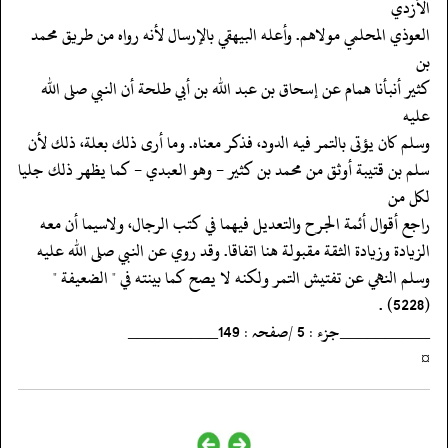
الأزدي
‏‏‏‏العوذي المحلمي مولاهم. وأعله البيهقي بالإرسال لأنه رواه من طريق محمد
بن
‏‏‏‏كثير أنبأنا همام عن إسحاق بن عبد الله بن أبي طلحة أن النبي صلى الله
عليه
‏‏‏‏وسلم كان يؤتى بالتمر فيه الدود، فذكر معناه. وما أرى ذلك بعلة، ذلك لأن
‏‏‏‏سلم بن قتيبة أوثق من محمد بن كثير - وهو العبدي - كما يظهر ذلك جليا
لكل من
‏‏‏‏راجع أقوال أئمة الجرح والتعديل فيهما في كتب الرجال، ولاسيما أن معه
‏‏‏‏الزيادة وزيادة الثقة مقبولة هنا اتفاقا. وقد روي عن النبي صلى الله عليه
‏‏‏‏وسلم النهي عن تفتيش التمر ولكنه لا يصح كما بينته في " الضعيفة "
(5228) .
‏‏‏‏__________جزء : 5 /صفحہ : 149__________
‏‏‏‏¤