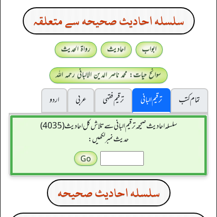
سلسله احاديث صحيحه سے متعلقہ
ابواب
احادیث
رواۃ الحدیث
سوانح حیات: محمد ناصر الدین الالبانی رحمہ اللہ
تمام کتب
ترقیم البانی
ترقيم فقہی
عربی
اردو
سلسله احاديث صحيحه ترقیم البانی سے تلاش کل احادیث (4035)
حدیث نمبر لکھیں:
سلسله احاديث صحيحه