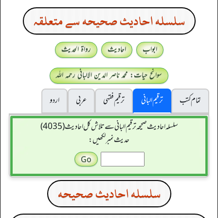
سلسله احاديث صحيحه سے متعلقہ
ابواب
احادیث
رواۃ الحدیث
سوانح حیات: محمد ناصر الدین الالبانی رحمہ اللہ
تمام کتب
ترقیم البانی
ترقيم فقہی
عربی
اردو
سلسله احاديث صحيحه ترقیم البانی سے تلاش کل احادیث (4035)
حدیث نمبر لکھیں:
سلسله احاديث صحيحه