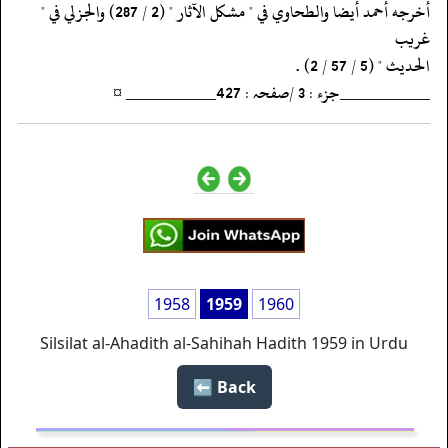
‏‏‏‏أخرجه أحمد أيضا والطحاوي في " مشكل الآثار " (2 / 287) والجزلي في "
غريب
‏‏‏‏الحديث " (5 / 57 / 2) .
‏‏‏‏__________جزء : 3 /صفحہ : 427__________ ¤
1958
1959
1960
Silsilat al-Ahadith al-Sahihah Hadith 1959 in Urdu
Back ⬅️