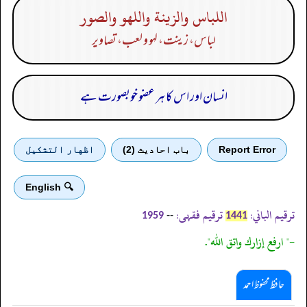
اللباس والزينة واللهو والصور
لباس، زینت، لہو و لعب، تصاویر
انسان اور اس کا ہر عضو خوبصورت ہے
Report Error
باب احادیث (2)
اظهار التشكيل
🔍 English
ترقیم الباني:
ترقیم فقہی:
--
1959
1441
-" ارفع إزارك واتق الله".
حافظ محفوظ احمد