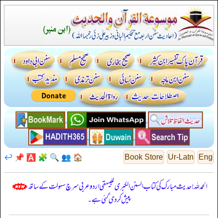
↩️
📌
🅰️
🧩
🔍
👥
🏠
Book Store
Ur-Latn
Eng
الحمدللہ! حدیث مبارک کی کتاب السنن الكبرى للبيهقي اردو عربی سرچ سہولت کے ساتھ
پیش کر دی گئی ہے۔