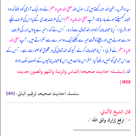
سیدنا شرید رضی اللہ عنہ کہتے ہیں کہ رسول اللہ
صلی اللہ علیہ وسلم
نے دور ایک آدمی کو دیکھا کہ وہ
تہبند گھسیٹتے ہوئے جا رہا تھا، آپ
صلی اللہ علیہ وسلم
اس کی طرف جلدی گئے یا اس کی طرف لپکے
اور فرمایا:
”
اپنا تہبند بلند کر لو اور اللہ تعالی سے ڈرو۔
“
اس نے کہا: میرے پاؤں اندر کی طرف
مڑے ہوئے ہیں اور چلتے وقت میرے گھٹنے ایک دوسرے سے ٹکراتے ہیں۔ آپ
صلی اللہ
علیہ وسلم
نے فرمایا:
”
اپنا تہبند بلند کر لے، کیونکہ اللہ تعالیٰ کی ہر مخلوق خوبصورت ہے۔
“
اس کے
بعد اس آدمی کو نہیں دیکھا گیا، مگر اس حالت میں اس کا تہبند پنڈلیوں کے نصف تک ہوتا
[سلسله احاديث صحيحه/اللباس والزينة واللهو والصور/حدیث:
تھا۔
1959]
سلسلہ احادیث صحیحہ ترقیم البانی:
1441
قال الشيخ الألباني:
- " ارفع إزارك واتق الله ".
‏‏‏‏_____________________