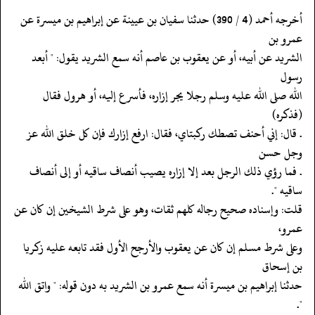
‏‏‏‏أخرجه أحمد (4 / 390) حدثنا سفيان بن عيينة عن إبراهيم بن ميسرة عن
عمرو بن
‏‏‏‏الشريد عن أبيه، أو عن يعقوب بن عاصم أنه سمع الشريد يقول: " أبعد
رسول
‏‏‏‏الله صلى الله عليه وسلم رجلا يجر إزاره، فأسرع إليه، أو هرول فقال
(فذكره)
‏‏‏‏. قال: إني أحنف تصطك ركبتاي، فقال: ارفع إزارك فإن كل خلق الله عز
وجل حسن
‏‏‏‏. فما رؤي ذلك الرجل بعد إلا إزاره يصيب أنصاف ساقيه أو إلى أنصاف
ساقيه ".
‏‏‏‏قلت: وإسناده صحيح رجاله كلهم ثقات، وهو على شرط الشيخين إن كان عن
عمرو،
‏‏‏‏وعلى شرط مسلم إن كان عن يعقوب والأرجح الأول فقد تابعه عليه زكريا
بن إسحاق
‏‏‏‏حدثنا إبراهيم بن ميسرة أنه سمع عمرو بن الشريد به دون قوله: " واتق الله
".