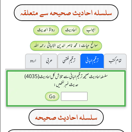
سلسله احاديث صحيحه سے متعلقہ
ابواب
احادیث
رواۃ الحدیث
سوانح حیات: محمد ناصر الدین الالبانی رحمہ اللہ
تمام کتب
ترقیم البانی
ترقيم فقہی
عربی
اردو
سلسله احاديث صحيحه ترقیم البانی سے تلاش کل احادیث (4035)
حدیث نمبر لکھیں:
سلسله احاديث صحيحه