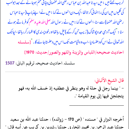
کریب کہتے ہیں: میں سیدنا عبداللہ بن عباس رضی اللہ عنہما کی بینائی ختم ہو جانے کے بعد ابولہب
کی گلیوں میں ان کی راہنمائی کرتا تھا، ایک دن انہوں نے کہا: میں نے اپنے باپ (سیدنا عباس
رضی اللہ عنہما) سے سنا، انہوں نے کہا: میں نے رسول اللہ
صلی اللہ علیہ وسلم
کو فرماتے ہوئے
سنا:
”
ایک آدمی عمدہ پوشاک (زیب تن کرکے) چل رہا تھا اور خود پسندی کا اظہار کر رہا تھا، اچانک
[سلسله
اللہ تعالیٰ نے اس کو دھنسا دیا، اب وہ قیامت تک اس میں دھنستا جائے گا۔
“
احاديث صحيحه/اللباس والزينة واللهو والصور/حدیث: 1970]
سلسلہ احادیث صحیحہ ترقیم البانی:
1507
قال الشيخ الألباني:
- " بينما رجل في حلة له وهو ينظر في عطفيه إذ خسف الله به، فهو
يتجلجل فيها إلى يوم القيامة ".
‏‏‏‏_____________________
‏‏‏‏أخرجه البزار في " مسنده " (ص 170 - زوائده) : حدثنا عبد الله بن سعيد
‏‏‏‏حدثنا عبد الرحمن بن محمد المحاربي حدثنا رشدين بن كريب عن أبيه قال: "