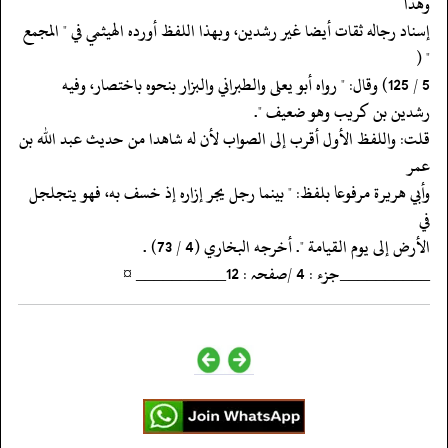
وهذا
‏‏‏‏إسناد رجاله ثقات أيضا غير رشدين، وبهذا اللفظ أورده الهيثمي في " المجمع
" (
‏‏‏‏رشدين بن كريب وهو ضعيف ".
‏‏‏‏قلت: واللفظ الأول أقرب إلى الصواب لأن له شاهدا من حديث عبد الله بن
عمر
‏‏‏‏وأبي هريرة مرفوعا بلفظ: " بينما رجل يجر إزاره إذ خسف به، فهو يتجلجل
في
‏‏‏‏الأرض إلى يوم القيامة ". أخرجه البخاري (4 / 73) .
‏‏‏‏__________جزء : 4 /صفحہ : 12__________ ¤