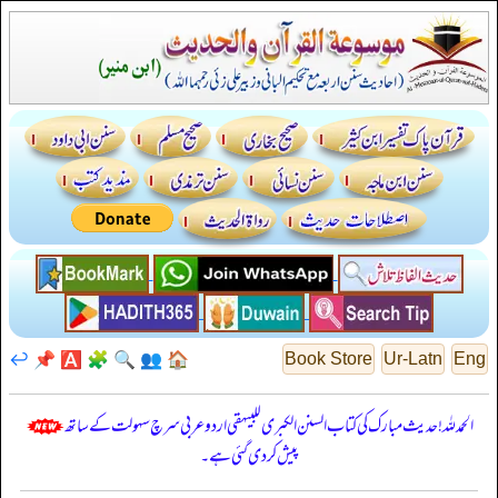
↩️
📌
🅰️
🧩
🔍
👥
🏠
Book Store
Ur-Latn
Eng
الحمدللہ! حدیث مبارک کی کتاب السنن الكبرى للبيهقي اردو عربی سرچ سہولت کے ساتھ
پیش کر دی گئی ہے۔