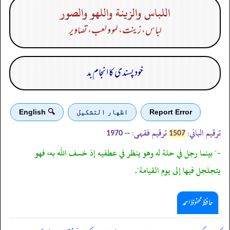
اللباس والزينة واللهو والصور
لباس، زینت، لہو و لعب، تصاویر
خود پسندی کا انجام بد
Report Error
اظهار التشكيل
🔍 English
ترقیم الباني:
ترقیم فقہی:
--
1970
1507
-" بينما رجل في حلة له وهو ينظر في عطفيه إذ خسف الله به، فهو
يتجلجل فيها إلى يوم القيامة".
حافظ محفوظ احمد