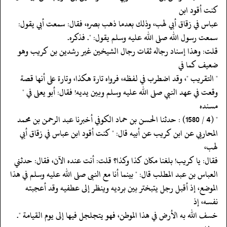
كنت أقود ابن
‏‏‏‏عباس في زقاق أبي لهب، وذلك بعدما ذهب بصره، فقال: سمعت أبي يقول:
‏‏‏‏سمعت رسول الله صلى الله عليه وسلم يقول: ". فذكره.
‏‏‏‏قلت: وهذا إسناد رجاله ثقات رجال الشيخين غير رشدين بن كريب وهو
ضعيف كما في
‏‏‏‏" التقريب "، وقد اضطرب في لفظه، فرواه تارة هكذا، وتارة على أنها قصة
‏‏‏‏وقعت في عهد النبي صلى الله عليه وسلم وبين يديه! فقال: أبو يعلى في "
مسنده
‏‏‏‏" (4 / 1580) : حدثنا الحسن بن حماد الكوفي أخبرنا عبد الرحمن بن محمد
‏‏‏‏المحاربي عن ابن كريب عن أبيه قال: " كنت أقود ابن عباس في زقاق أبي
لهب،
‏‏‏‏فقال: يا كريب! بلغنا مكان كذا وكذا؟ قلت: أنت عنده الآن، فقال: حدثني
‏‏‏‏العباس بن عبد المطلب قال: " بينما أنا مع النبى صلى الله عليه وسلم في هذا
‏‏‏‏الموضع، إذ أقبل رجل يتبختر بين برديه وينظر إلى عطفيه وقد أعجبته
نفسه، إذ
‏‏‏‏خسف الله به الأرض في هذا الموطن، فهو يتجلجل فيها إلى يوم القيامة ".