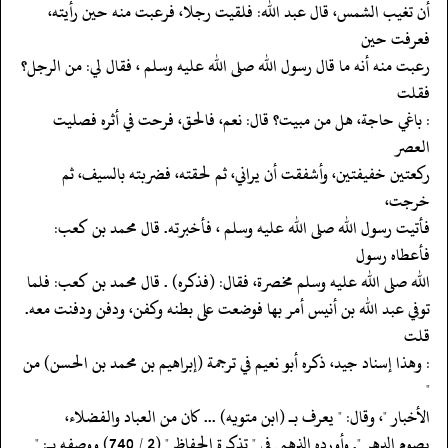
‏‏‏‏أن تغيب الشمس، قال عبد الله: فلقيت رجلا، فرعبت منه حين رأيته،
فعرفت حين
‏‏‏‏رعبت منه أنه ما قال رسول الله صلى الله عليه وسلم ، فقال لي: من الرجل؟
فقلت
‏‏‏‏: باغي حاجة، هل من مبيت؟ قال: نعم، فالحق، فرحت في أثره فصليت
العصر
‏‏‏‏ركعتين خفيفتين، وأشفقت أن يراني، ثم لحقته، فضربته بالسيف، ثم
خرجت،
‏‏‏‏فأتيت رسول الله صلى الله عليه وسلم ، فأخبرته. قال محمد بن كعب:
فأعطاه رسول
‏‏‏‏الله صلى الله عليه وسلم مخصرة، فقال: (فذكره) . قال محمد بن كعب: فلما
‏‏‏‏توفي عبد الله بن أنيس أمر بها فوضعت على بطنه وكفن، ودفن ودفنت معه.
قلت
‏‏‏‏: وهذا إسناد جيد، ذكره أبو نعيم في ترجمة (إبراهيم بن محمد بن الحسن) من
"
‏‏‏‏الأخبار "، وقال: " يعرف بـ (ابن متويه) ... كان من العباد والفضلاء،
‏‏‏‏يصوم الدهر ". وأورده الذهبي في " تذكرة الحفاظ " (2 / 740) ووصفه بـ: "