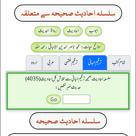
سلسله احاديث صحيحه سے متعلقہ
ابواب
احادیث
رواۃ الحدیث
سوانح حیات: محمد ناصر الدین الالبانی رحمہ اللہ
تمام کتب
ترقیم البانی
ترقيم فقہی
عربی
اردو
سلسله احاديث صحيحه ترقیم البانی سے تلاش کل احادیث (4035)
حدیث نمبر لکھیں:
سلسله احاديث صحيحه