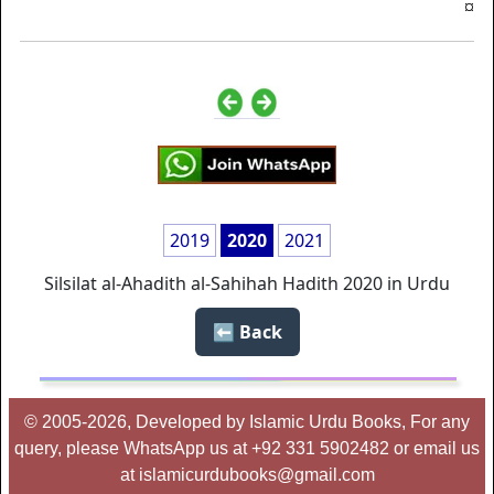
‏‏‏‏¤
2019
2020
2021
Silsilat al-Ahadith al-Sahihah Hadith 2020 in Urdu
Back ⬅️
© 2005-2026, Developed by Islamic Urdu Books, For any
query, please WhatsApp us at +92 331 5902482 or email us
at islamicurdubooks@gmail.com