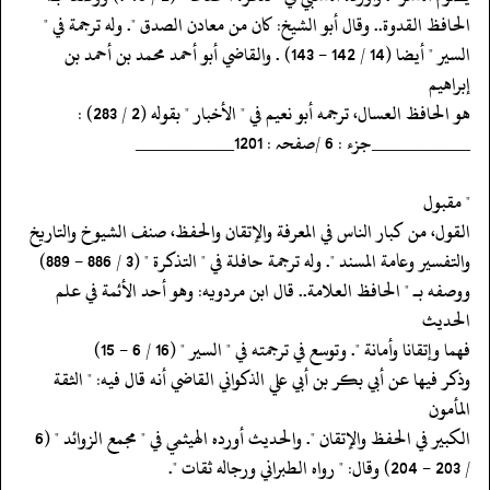
‏‏‏‏الحافظ القدوة.. وقال أبو الشيخ: كان من معادن الصدق ". وله ترجمة في "
‏‏‏‏السير " أيضا (14 / 142 - 143) . والقاضي أبو أحمد محمد بن أحمد بن
إبراهيم
‏‏‏‏هو الحافظ العسال، ترجمه أبو نعيم في " الأخبار " بقوله (2 / 283) :
‏‏‏‏__________جزء : 6 /صفحہ : 1201__________
‏‏‏‏" مقبول
‏‏‏‏القول، من كبار الناس في المعرفة والإتقان والحفظ، صنف الشيوخ والتاريخ
‏‏‏‏والتفسير وعامة المسند ". وله ترجمة حافلة في " التذكرة " (3 / 886 - 889)
‏‏‏‏ووصفه بـ " الحافظ العلامة.. قال ابن مردويه: وهو أحد الأئمة في علم
الحديث
‏‏‏‏فهما وإتقانا وأمانة ". وتوسع في ترجمته في " السير " (16 / 6 - 15)
‏‏‏‏وذكر فيها عن أبي بكر بن أبي علي الذكواني القاضي أنه قال فيه: " الثقة
المأمون
‏‏‏‏الكبير في الحفظ والإتقان ". والحديث أورده الهيثمي في " مجمع الزوائد " (6
‏‏‏‏/ 203 - 204) وقال: " رواه الطبراني ورجاله ثقات ".