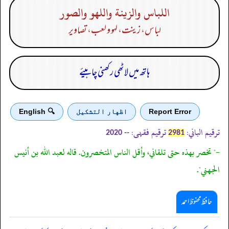
اللباس والزينة واللهو والصور
لباس، زینت، لہو و لعب، تصاویر
ہاتھ میں لاٹھی رکھنی چاہیئے
Report Error
اظهار التشكيل
🔍 English
ترقیم الباني:
ترقیم فقہی:
--
2020
2981
-" تخصر بهذه حتى تلقاني، وأقل الناس المتخصرون. قاله لعبد الله بن أنيس
الجهني".
حافظ محفوظ احمد