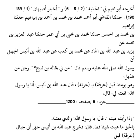
‏‏‏‏أخرجه أبو نعيم في " الحلية " (2 / 5 - 6) و " أخبار أصبهان " (1 / 189 -
‏‏‏‏190) : حدثنا القاضي أبو أحمد محمد بن محمد بن أحمد بن إبراهيم حدثنا
إبراهيم
‏‏‏‏بن محمد بن الحسن حدثنا محمد بن يحيى بن أبي عمر حدثنا عبد العزيز بن
محمد عن
‏‏‏‏يزيد بن عبد الله بن الهاد عن محمد بن كعب عن عبد الله بن أنيس الجهني
أن
‏‏‏‏رسول الله صلى الله عليه وسلم قال: " من لي بخالد بن نبيح؟ ". رجل من
هذيل،
‏‏‏‏وهو يومئذ قبل (عرفة) بـ (عرنة) ، قال عبد الله بن أنيس: أنا يا رسول
‏‏‏‏الله! انعته لي، قال:
‏‏‏‏__________جزء : 6 /صفحہ : 1200__________
‏‏‏‏" إذا رأيته هبته ". قال: يا رسول الله! والذي بعثك
‏‏‏‏بالحق ما هبت شيئا قط. قال: فخرج عبد الله بن أنيس حتى أتى جبال
(عرفة) قبل