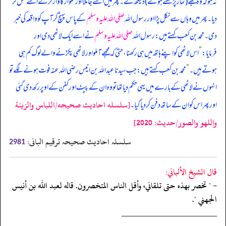
نہ ہو کہ وہ مجھے (نماز پڑھتے ہوئے) دیکھ لے۔ پھر میں اسے جا ملا اور تلوار کا وار کر کے اسے قتل کر
دیا۔ پھر میں وہاں سے نکل پڑا اور رسول اللہ
صلی اللہ علیہ وسلم
کے پاس پہنچ کر آپ کو واقعہ کی خبر
دی۔ محمد بن کعب کہتے ہیں: رسول اللہ
صلی اللہ علیہ وسلم
نے اسے ایک لاٹھی دی اور
فرمایا:
”
اس لاٹھی کو اپنے ہاتھ میں ہی رکھنا، حتی کہ مجھے آ ملو اور لاٹھی پکڑنے والے لوگ کم ہی
ہوتے ہیں۔
“
محمد بن کعب کہتے ہیں: جب سیدنا عبداللہ بن انیس رضی اللہ عنہ فوت ہونے لگے تو
انہوں نے لاٹھی کے بارے میں یہی حکم دیا تھا تو وہ ان کے پیٹ اور کفن کے اوپر رکھ دی گئی
[سلسله احاديث صحيحه/اللباس والزينة
اور پھر اس کو ان کے ساتھ دفن کر دیا گیا۔
واللهو والصور/حدیث: 2020]
سلسلہ احادیث صحیحہ ترقیم البانی:
2981
قال الشيخ الألباني:
- " تخصر بهذه حتى تلقاني، وأقل الناس المتخصرون. قاله لعبد الله بن أنيس
الجهني ".
‏‏‏‏_____________________