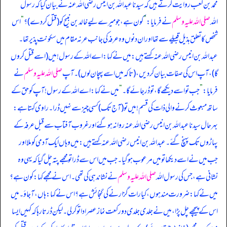
محمد بن کعب روایت کرتے ہیں کہ سیدنا عبداللہ بن انیس رضی اللہ عنہ نے بیان کیا کہ رسول
اللہ
صلی اللہ علیہ وسلم
نے فرمایا:
”
کون ہے، جو میرے لیے خالد بن نبیح کو (قتل کر دے)؟
“
اس
شخص کا تعلق ہذیل قبیلے سے تھا اور ان دنوں وہ عرفہ کی جانب عرنہ مقام میں سکونت پذیر تھا۔
عبداللہ بن انیس رضی اللہ عنہ کہتے ہیں: میں نے کہا: اے اللہ کے رسول! میں (اسے قتل کروں
گا)، آپ اس کی صفات بیان کر دیں، (تاکہ میں اسے پہچان لوں)۔ آپ
صلی اللہ علیہ وسلم
نے
فرمایا:
”
جب تو اسے دیکھے گا، تو ڈر جائے گا۔
“
میں نے کہا: اے اللہ کے رسول! آپ کو حق کے
ساتھ مبعوث کرنے والی ذات کی قسم! میں تو (آج تک) کسی چیز سے نہیں ڈرا۔ راوی کہتا ہے:
بہرحال سیدنا عبداللہ بن انیس رضی اللہ عنہ روانہ ہو گئے اور غروب آفتاب سے قبل عرفہ کے
پہاڑوں تک پہنچ گئے۔ عبداللہ بن انیس رضی اللہ عنہ کہتے ہیں: میں وہاں ایک آدمی کو ملا اور
جب میں نے اسے دیکھا تو میں مرعوب ہو گیا۔ جب میں اس سے ڈرا تو مجھے پتہ چل گیا کہ یہی وہ
نشانی ہے، جس کی رسول اللہ
صلی اللہ علیہ وسلم
نے نشاندہی کی تھی۔ اس نے مجھے کہا: کون ہے؟
میں نے کہا: ضرورت مند ہوں، کیا رات گزارنے کی گنجائش ہے؟ اس نے کہا: ہاں، آ جاؤ۔ میں
اس کے پیچھے چل پڑا، میں نے جلدی جلدی دو رکعت نماز عصر ادا تو کر لی۔ لیکن ڈرتا رہا کہ کہیں ایسا