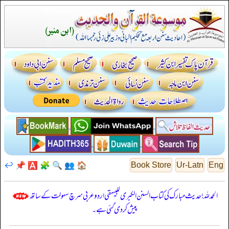
↩️
📌
🅰️
🧩
🔍
👥
🏠
Book Store
Ur-Latn
Eng
الحمدللہ! حدیث مبارک کی کتاب السنن الكبرى للبيهقي اردو عربی سرچ سہولت کے ساتھ
پیش کر دی گئی ہے۔