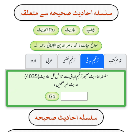
سلسله احاديث صحيحه سے متعلقہ
ابواب
احادیث
رواۃ الحدیث
سوانح حیات: محمد ناصر الدین الالبانی رحمہ اللہ
تمام کتب
ترقیم البانی
ترقيم فقہی
عربی
اردو
سلسله احاديث صحيحه ترقیم البانی سے تلاش کل احادیث (4035)
حدیث نمبر لکھیں:
سلسله احاديث صحيحه