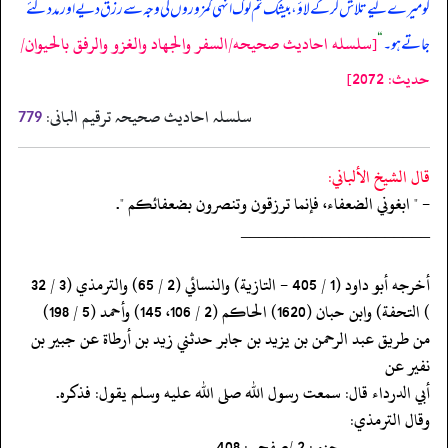
کو میرے لیے تلاش کر کے لاؤ، بیشک تم لوگ انہی کمزوروں کی وجہ سے رزق دیے اور مدد کئے
[سلسله احاديث صحيحه/السفر والجهاد والغزو والرفق بالحيوان/
جاتے ہو۔
“
حدیث: 2072]
سلسلہ احادیث صحیحہ ترقیم البانی:
779
قال الشيخ الألباني:
- " ابغوني الضعفاء، فإنما ترزقون وتنصرون بضعفائكم ".
‏‏‏‏_____________________
‏‏‏‏أخرجه أبو داود (1 / 405 - التازية) والنسائي (2 / 65) والترمذي (3 / 32
‏‏‏‏) التحفة) وابن حبان (1620) الحاكم (2 / 106، 145) وأحمد (5 / 198)
‏‏‏‏من طريق عبد الرحمن بن يزيد بن جابر حدثني زيد بن أرطاة عن جبير بن
نفير عن
‏‏‏‏أبي الدرداء قال: سمعت رسول الله صلى الله عليه وسلم يقول: فذكره.
‏‏‏‏وقال الترمذي:
‏‏‏‏__________جزء : 2 /صفحہ : 408__________