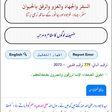
السفر والجهاد والغزو والرفق بالحيوان
سفر، جہاد، غزوہ اور جانور کے ساتھ نرمی برتنا
ضعیف لوگوں کا مقام و مرتبہ
Report Error
اظهار التشكيل
🔍 English
ترقیم الباني:
ترقیم فقہی:
--
2072
779
-" ابغوني الضعفاء، فإنما ترزقون وتنصرون بضعفائكم".
حافظ محفوظ احمد
سیدنا ابودردا رضی اللہ عنہ کہتے ہیں کہ میں نے رسول اللہ
صلی اللہ علیہ وسلم
کو فرماتے سنا:
”
ضعفا