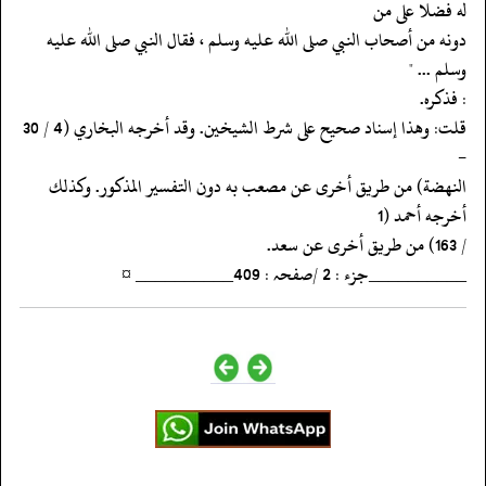
له فضلا على من
‏‏‏‏دونه من أصحاب النبي صلى الله عليه وسلم ، فقال النبي صلى الله عليه
وسلم ... "
‏‏‏‏: فذكره.
‏‏‏‏قلت: وهذا إسناد صحيح على شرط الشيخين. وقد أخرجه البخاري (4 / 30
-
‏‏‏‏النهضة) من طريق أخرى عن مصعب به دون التفسير المذكور. وكذلك
أخرجه أحمد (1
‏‏‏‏/ 163) من طريق أخرى عن سعد.
‏‏‏‏__________جزء : 2 /صفحہ : 409__________ ¤