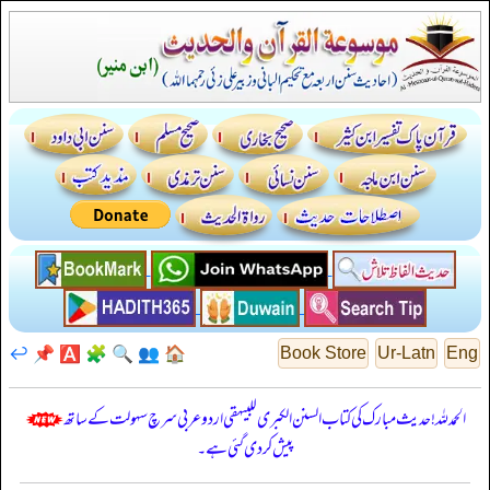
↩️
📌
🅰️
🧩
🔍
👥
🏠
Book Store
Ur-Latn
Eng
الحمدللہ! حدیث مبارک کی کتاب السنن الكبرى للبيهقي اردو عربی سرچ سہولت کے ساتھ
پیش کر دی گئی ہے۔