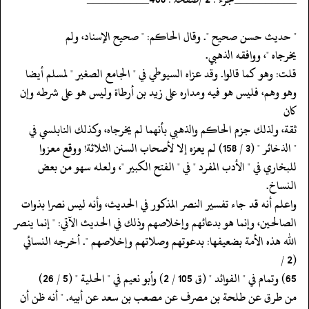
‏‏‏‏" حديث حسن صحيح ". وقال الحاكم: " صحيح الإسناد، ولم
‏‏‏‏يخرجاه "، ووافقه الذهبي.
‏‏‏‏قلت: وهو كما قالوا. وقد عزاه السيوطي في " الجامع الصغير " لمسلم أيضا
‏‏‏‏وهو وهم، فليس هو فيه ومداره على زيد بن أرطاة وليس هو على شرطه وإن
كان
‏‏‏‏ثقة، ولذلك جزم الحاكم والذهبي بأنهما لم يخرجاه، وكذلك النابلسي في
‏‏‏‏" الذخائر " (3 / 158) لم يعزه إلا لأصحاب السنن الثلاثة! ووقع معزوا
‏‏‏‏للبخاري في " الأدب المفرد " في " الفتح الكبير "، ولعله سهو من بعض
النساخ.
‏‏‏‏واعلم أنه قد جاء تفسير النصر المذكور في الحديث، وأنه ليس نصرا بذوات
‏‏‏‏الصالحين، وإنما هو بدعائهم وإخلاصهم وذلك في الحديث الآتي: " إنما ينصر
‏‏‏‏الله هذه الأمة بضعيفها: بدعوتهم وصلاتهم وإخلاصهم ". أخرجه النسائي
(2 /
‏‏‏‏من طرق عن طلحة بن مصرف عن مصعب بن سعد عن أبيه. " أنه ظن أن