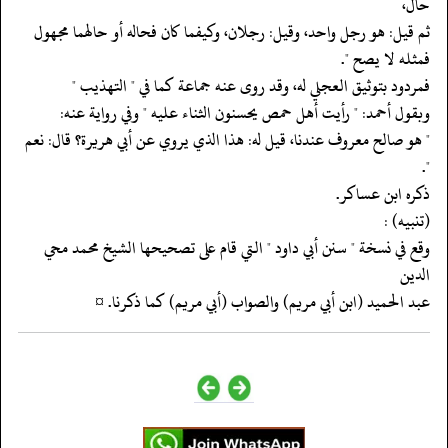
حال،
‏‏‏‏ثم قيل: هو رجل واحد، وقيل: رجلان، وكيفما كان فحاله أو حالهما مجهول
‏‏‏‏فمثله لا يصح ".
‏‏‏‏فمردود بتوثيق العجلي له، وقد روى عنه جماعة كما في " التهذيب "
‏‏‏‏وبقول أحمد: " رأيت أهل حمص يحسنون الثناء عليه " وفي رواية عنه:
‏‏‏‏" هو صالح معروف عندنا، قيل له: هذا الذي يروي عن أبي هريرة؟ قال: نعم
".
‏‏‏‏ذكره ابن عساكر.
‏‏‏‏(تنبيه) :
‏‏‏‏وقع في نسخة " سنن أبي داود " التي قام على تصحيحها الشيخ محمد محي
الدين
‏‏‏‏عبد الحميد (ابن أبي مريم) والصواب (أبي مريم) كما ذكرنا. ¤