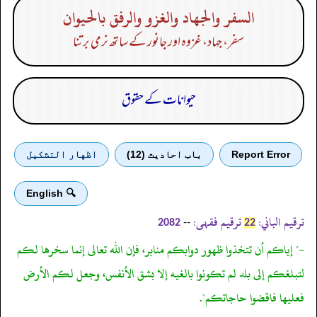
السفر والجهاد والغزو والرفق بالحيوان
سفر، جہاد، غزوہ اور جانور کے ساتھ نرمی برتنا
حیوانات کے حقوق
Report Error
باب احادیث (12)
اظهار التشكيل
🔍 English
ترقیم الباني:
ترقیم فقہی:
--
2082
22
-" إياكم أن تتخذوا ظهور دوابكم منابر، فإن الله تعالى إنما سخرها لكم
لتبلغكم إلى بلد لم تكونوا بالغيه إلا بشق الأنفس، وجعل لكم الأرض
فعليها فاقضوا حاجاتكم".