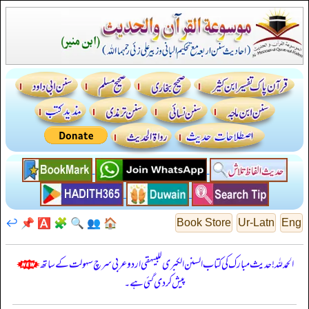
↩️
📌
🅰️
🧩
🔍
👥
🏠
Book Store
Ur-Latn
Eng
الحمدللہ! حدیث مبارک کی کتاب السنن الكبرى للبيهقي اردو عربی سرچ سہولت کے ساتھ
پیش کر دی گئی ہے۔