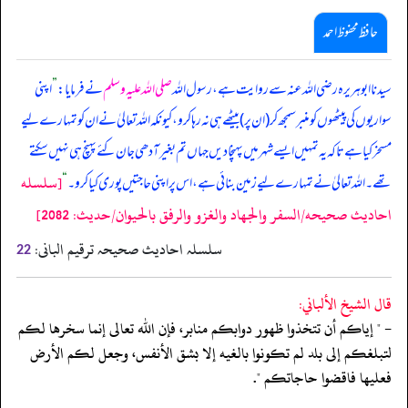
حافظ محفوظ احمد
سیدنا ابوہریرہ رضی اللہ عنہ سے روایت ہے، رسول اللہ
صلی اللہ علیہ وسلم
نے فرمایا:
”
اپنی
سواریوں کی پیٹھوں کو منبر سمجھ کر (ان پر) بیٹھے ہی نہ رہا کرو، کیونکہ اللہ تعالیٰ نے ان کو تمہارے لیے
مسخر کیا ہے تاکہ یہ تمہیں ایسے شہر میں پہنچا دیں جہاں تم بغیر آدھی جان کئے پہنچ ہی نہیں سکتے
[سلسله
تھے۔ اللہ تعالیٰ نے تمہارے لیے زمین بنائی ہے، اس پر اپنی حاجتیں پوری کیا کرو۔
“
احاديث صحيحه/السفر والجهاد والغزو والرفق بالحيوان/حدیث: 2082]
سلسلہ احادیث صحیحہ ترقیم البانی:
22
قال الشيخ الألباني:
- " إياكم أن تتخذوا ظهور دوابكم منابر، فإن الله تعالى إنما سخرها لكم
لتبلغكم إلى بلد لم تكونوا بالغيه إلا بشق الأنفس، وجعل لكم الأرض
فعليها فاقضوا حاجاتكم ".
‏‏‏‏_____________________