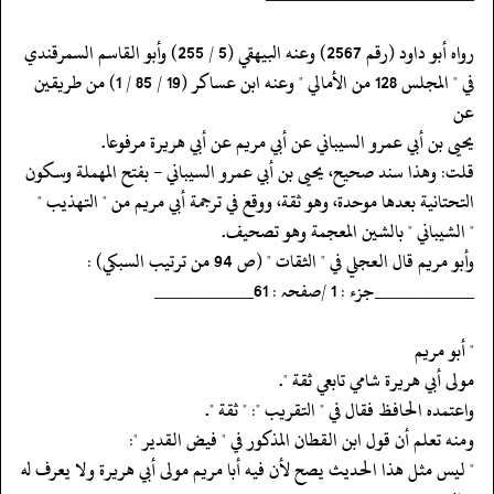
‏‏‏‏رواه أبو داود (رقم 2567) وعنه البيهقي (5 / 255) وأبو القاسم السمرقندي
‏‏‏‏في " المجلس 128 من الأمالي " وعنه ابن عساكر (19 / 85 / 1) من طريقين
عن
‏‏‏‏يحيى بن أبي عمرو السيباني عن أبي مريم عن أبي هريرة مرفوعا.
‏‏‏‏قلت: وهذا سند صحيح، يحيى بن أبي عمرو السيباني - بفتح المهملة وسكون
‏‏‏‏التحتانية بعدها موحدة، وهو ثقة، ووقع في ترجمة أبي مريم من " التهذيب "
‏‏‏‏" الشيباني " بالشين المعجمة وهو تصحيف.
‏‏‏‏وأبو مريم قال العجلي في " الثقات " (ص 94 من ترتيب السبكي) :
‏‏‏‏__________جزء : 1 /صفحہ : 61__________
‏‏‏‏" أبو مريم
‏‏‏‏مولى أبي هريرة شامي تابعي ثقة ".
‏‏‏‏واعتمده الحافظ فقال في " التقريب ": " ثقة ".
‏‏‏‏ومنه تعلم أن قول ابن القطان المذكور في " فيض القدير ":
‏‏‏‏" ليس مثل هذا الحديث يصح لأن فيه أبا مريم مولى أبي هريرة ولا يعرف له