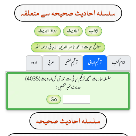
سلسله احاديث صحيحه سے متعلقہ
ابواب
احادیث
رواۃ الحدیث
سوانح حیات: محمد ناصر الدین الالبانی رحمہ اللہ
تمام کتب
ترقیم البانی
ترقيم فقہی
عربی
اردو
سلسله احاديث صحيحه ترقیم البانی سے تلاش کل احادیث (4035)
حدیث نمبر لکھیں:
سلسله احاديث صحيحه