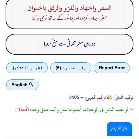
السفر والجهاد والغزو والرفق بالحيوان
سفر، جہاد، غزوہ اور جانور کے ساتھ نرمی برتنا
دوران سفر تنہائی سے منع کر دیا
Report Error
باب احادیث (6)
اظهار التشكيل
🔍 English
ترقیم الباني:
ترقیم فقہی:
--
2105
61
-" لو يعلم الناس في الوحدة ما أعلم ما سار راكب بليل وحده
(أبدا)
".
حافظ محفوظ احمد