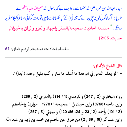
سیدنا عبداللہ بن عمر رضی اللہ عنہما سے روایت ہے کہ رسول اللہ
صلی اللہ علیہ وسلم
نے
فرمایا:
”
اگر لوگوں کو پتہ چل جائے کہ تنہائی (کے کیا نقصانات) ہیں تو رات کو کوئی مسافر اکیلا سفر پر
[سلسله احاديث صحيحه/السفر والجهاد والغزو والرفق بالحيوان/
نہ نکلے۔
“
حدیث: 2105]
سلسلہ احادیث صحیحہ ترقیم البانی:
61
قال الشيخ الألباني:
- " لو يعلم الناس في الوحدة ما أعلم ما سار راكب بليل وحده (أبدا) ".
‏‏‏‏_____________________
‏‏‏‏رواه البخاري (2 / 247) والترمذي (1 / 314) والدارمي (2 / 289)
‏‏‏‏وابن ماجه (3768) وابن حبان في " صحيحه " (1970 - موارد) والحاكم
‏‏‏‏(2 / 101) وأحمد (2 / 23 و 24، 86، 120) والبيهقي (5 / 257)
‏‏‏‏وابن عساكر (18 / 89 / 2) من طرق عن عاصم بن محمد بن زيد بن عبد الله
‏‏‏‏بن عمر عن أبيه عن ابن عمر مرفوعا.