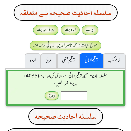
سلسله احاديث صحيحه سے متعلقہ
ابواب
احادیث
رواۃ الحدیث
سوانح حیات: محمد ناصر الدین الالبانی رحمہ اللہ
تمام کتب
ترقیم البانی
ترقيم فقہی
عربی
اردو
سلسله احاديث صحيحه ترقیم البانی سے تلاش کل احادیث (4035)
حدیث نمبر لکھیں:
سلسله احاديث صحيحه