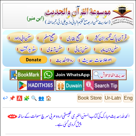
↩️
📌
🅰️
🧩
🔍
👥
🏠
Book Store
Ur-Latn
Eng
الحمدللہ! حدیث مبارک کی کتاب السنن الكبرى للبيهقي اردو عربی سرچ سہولت کے ساتھ
پیش کر دی گئی ہے۔