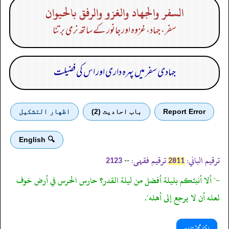
السفر والجهاد والغزو والرفق بالحيوان
سفر، جہاد، غزوہ اور جانور کے ساتھ نرمی برتنا
جہادی سفر میں پہرہ داری اور اس کی فضیلت
Report Error
باب احادیث (2)
اظهار التشكيل
🔍 English
ترقیم الباني:
ترقیم فقہی:
--
2123
2811
-" ألا أنبئكم بليلة أفضل من ليلة القدر؟ حارس الحرس في أرض خوف
لعله أن لا يرجع إلى أهله".