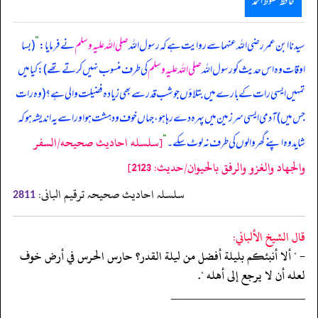
حافظ محفوظ احمد
سیدنا ابن عمر رضی اللہ عنہما سے روایت ہے کہ رسول اللہ
صلی اللہ علیہ وسلم
نے فرمایا:
”
(بسا
اوقات وہ اس حدیث کو رسول اللہ
صلی اللہ علیہ وسلم
کی طرف منسوب نہیں کرتے تھے): کیا میں
تمہیں ایسی رات کے بارے میں بتلاؤں جو شب قدر سے بھی زیادہ فضیلت والی ہے؟ (وہ رات
جس میں) آدمی ایسی سرزمین میں پہرہ دے رہا ہو، جہاں خوف و دہشت ہو اور اسے یہ اندیشہ ہو کہ
[سلسله احاديث صحيحه/السفر
شاید وہ اپنے گھر والوں کی طرف نہ لوٹ سکے۔
“
والجهاد والغزو والرفق بالحيوان/حدیث: 2123]
سلسلہ احادیث صحیحہ ترقیم البانی:
2811
قال الشيخ الألباني:
- " ألا أنبئكم بليلة أفضل من ليلة القدر؟ حارس الحرس في أرض خوف
لعله أن لا يرجع إلى أهله ".
‏‏‏‏_____________________