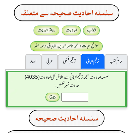
سلسله احاديث صحيحه سے متعلقہ
ابواب
احادیث
رواۃ الحدیث
سوانح حیات: محمد ناصر الدین الالبانی رحمہ اللہ
تمام کتب
ترقیم البانی
ترقيم فقہی
عربی
اردو
سلسله احاديث صحيحه ترقیم البانی سے تلاش کل احادیث (4035)
حدیث نمبر لکھیں:
سلسله احاديث صحيحه