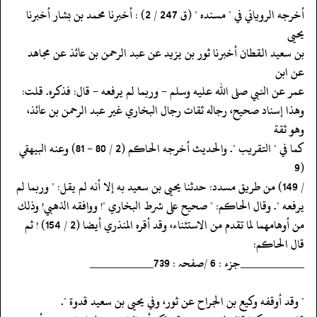
‏‏‏‏أخرجه الروياني في " مسنده " (ق 247 / 2) : أخبرنا محمد بن بشار أخبرنا
يحيى
‏‏‏‏بن سعيد القطان أخبرنا ثور بن يزيد عن عبد الرحمن بن عائذ عن مجاهد
عن ابن
‏‏‏‏عمر عن النبي صلى الله عليه وسلم - وربما لم يرفعه - قال: فذكره. قلت:
‏‏‏‏وهذا إسناد صحيح، رجاله ثقات رجال البخاري غير عبد الرحمن بن عائذ،
وهو ثقة
‏‏‏‏كما في " التقريب ". والحديث أخرجه الحاكم (2 / 80 - 81) وعنه البيهقي
(9
‏‏‏‏/ 149) من طريق مسدد: حدثنا يحيى بن سعيد به إلا أنه لم يقل: " وربما لم
‏‏‏‏يرفعه ". وقال الحاكم: " صحيح على شرط البخاري "! ووافقه الذهبي! وذلك
‏‏‏‏من أوهامهما لما تقدم من الاستثناء، وقد أقره المنذري أيضا (2 / 154) ! ثم
‏‏‏‏قال الحاكم:
‏‏‏‏__________جزء : 6 /صفحہ : 739__________
‏‏‏‏" وقد أوقفه وكيع بن الجراح عن ثور، وفي يحيى بن سعيد قدوة ".