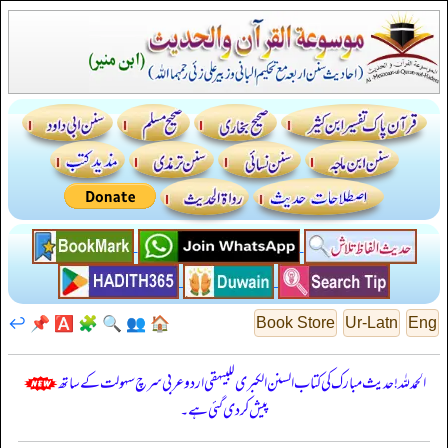
↩️
📌
🅰️
🧩
🔍
👥
🏠
Book Store
Ur-Latn
Eng
الحمدللہ! حدیث مبارک کی کتاب السنن الكبرى للبيهقي اردو عربی سرچ سہولت کے ساتھ
پیش کر دی گئی ہے۔