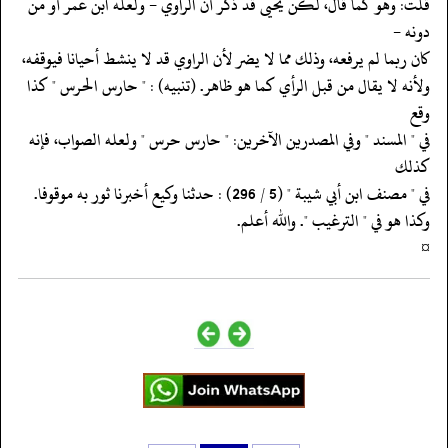
‏‏‏‏قلت: وهو كما قال، لكن يحيى قد ذكر أن الراوي - ولعله ابن عمر أو من
دونه -
‏‏‏‏كان ربما لم يرفعه، وذلك مما لا يضر لأن الراوي قد لا ينشط أحيانا فيوقفه،
‏‏‏‏ولأنه لا يقال من قبل الرأي كما هو ظاهر. (تنبيه) : " حارس الحرس " كذا
وقع
‏‏‏‏في " المسند " وفي المصدرين الآخرين: " حارس حرس " ولعله الصواب، فإنه
كذلك
‏‏‏‏في " مصنف ابن أبي شيبة " (5 / 296) : حدثنا وكيع أخبرنا ثور به موقوفا.
‏‏‏‏وكذا هو في " الترغيب ". والله أعلم.
‏‏‏‏¤