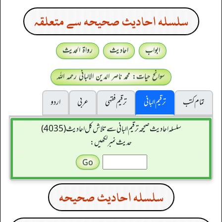
سلسله احاديث صحيحه سے متعلقہ
ابواب
احادیث
رواۃ الحدیث
سوانح حیات: محمد ناصر الدین الالبانی رحمہ اللہ
تمام کتب
ترقیم البانی
ترقيم فقہی
عربی
اردو
سلسله احاديث صحيحه ترقیم البانی سے تلاش کل احادیث (4035)
حدیث نمبر لکھیں:
سلسله احاديث صحيحه