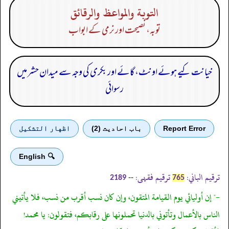
التوبة والمواعظ والرقائق
توبہ، نصیحت اور نرمی کے ابواب
خیانت کیے ہوئے اونٹ، گائے اور بکری کی وجہ سے میدان حشر میں
رسوائی
Report Error
باب احادیث (2)
اظهار التشكيل
🔍 English
ترقیم الباني:
ترقیم فقہی:
--
2189
765
-" إن أوليائي يوم القيامة المتقون، وإن كان نسب أقرب من نسب، فلا يأتيني
الناس بالأعمال وتأتوني بالدنيا تحملونها على رقابكم، فتقولون: يا محمد!