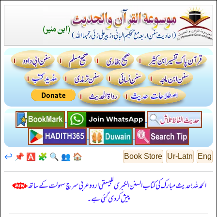
↩️
📌
🅰️
🧩
🔍
👥
🏠
Book Store
Ur-Latn
Eng
الحمدللہ! حدیث مبارک کی کتاب السنن الكبرى للبيهقي اردو عربی سرچ سہولت کے ساتھ
پیش کر دی گئی ہے۔