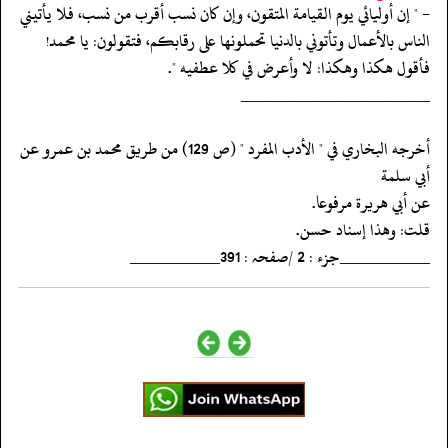
- " إن أوليائي يوم القيامة المتقون، وإن كان نسب أقرب من نسب، فلا يأتيني
الناس بالأعمال وتأتوني بالدنيا تحملونها على رقابكم، فتقولون: يا محمد!
فأقول هكذا وهكذا: لا وأعرض في كلا عطفيه ".
‏‏‏‏_____________________
‏‏‏‏أخرجه البخاري في " الأدب المفرد " (ص 129) من طريق محمد بن عمرو عن
أبي سلمة
‏‏‏‏عن أبي هريرة مرفوعا.
‏‏‏‏قلت: وهذا إسناد حسن.
‏‏‏‏__________جزء : 2 /صفحہ : 391__________