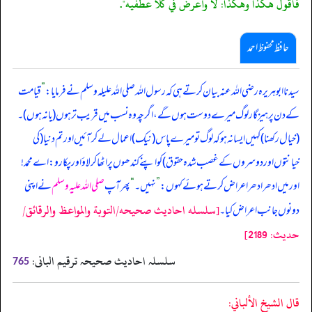
فأقول هكذا وهكذا: لا وأعرض في كلا عطفيه".
حافظ محفوظ احمد
سیدنا ابوہریرہ رضی اللہ عنہ بیان کر تے ہی کہ رسول اللہ صلی اللہ علیلہ وسلم نے فرمایا:
”
قیامت
کے دن پرہیزگار لوگ میرے دوست ہوں گے، اگرچہ وہ نسب میں قریب تر ہوں (یا نہ ہوں)۔
(خیال رکھنا) کہیں ایسا نہ ہو کہ لوگ تو میرے پاس (نیک) اعمال لے کر آئیں اور تم دنیا (کی
خیانتوں اور دوسروں کے غصب شدہ حقوق) کو اپنے کندھوں پر اٹھا کر لاؤ اور پکارو: اے محمد!
اور میں ادھر ادھر اعراض کرتے ہوئے کہوں:
”
نہیں۔
“
پھر آپ
صلی اللہ علیہ وسلم
نے اپنی
[سلسله احاديث صحيحه/التوبة والمواعظ والرقائق/
دونوں جانب اعراض کیا۔
حدیث: 2189]
سلسلہ احادیث صحیحہ ترقیم البانی:
765
قال الشيخ الألباني: