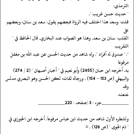
الترمذي:
‏‏‏‏" حديث حسن غريب ".
‏‏‏‏قلت: وسعد هذا اختلف فيه الرواة فبعضهم يقول: سعد بن سنان، وبعضهم
على
‏‏‏‏القلب: سنان بن سعد. وهذا هو الصواب عند البخاري. قال الحافظ في "
التقريب
‏‏‏‏": " صدوق له أفراد ". وله شاهد من حديث الحسن عن عبد الله بن مغفل
مرفوعا
‏‏‏‏به. أخرجه ابن حبان (2455) وأبو نعيم في " أخبار أصبهان " (2 / 274)
‏‏‏‏والبيهقي (ص 153 - 154) . ورجاله ثقات، لكن الحسن وهو البصري مدلس
وقد
‏‏‏‏عنعنه.
‏‏‏‏__________جزء : 3 /صفحہ : 220__________
‏‏‏‏ولشطره الأول شاهد من حديث ابن عباس مرفوعا. أخرجه ابن الجوزي في
‏‏‏‏" ذم الهوى " (ص 126) . ¤