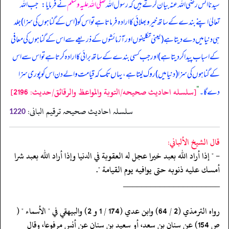
سیدنا انس رضی اللہ عنہ بیان کرتے ہیں کہ رسول اللہ
صلی اللہ علیہ وسلم
نے فرمایا:
”
جب اللہ
تعالیٰ اپنے بندے کے ساتھ خیر و بھلائی کا ارادہ فرماتا ہے تو اس کو (اس کے گناہوں کی سزا) جلد
ہی دنیا میں دے دیتا ہے (یعنی تکلیفوں اور آزمائشوں کے ذریعے سے اس کے گناہوں کی معافی
کے اسباب پیدا کر دیتا ہے) اور جب کسی بندے کے ساتھ برائی کا ارادہ کرتا ہے تو اس سے اس
کے گناہوں کی سزا (دنیا میں) روک لیتا ہے، یہاں تک کہ قیامت والے دن اس کو پوری سزا
[سلسله احاديث صحيحه/التوبة والمواعظ والرقائق/حدیث: 2196]
دے گا۔
“
سلسلہ احادیث صحیحہ ترقیم البانی:
1220
قال الشيخ الألباني:
- " إذا أراد الله بعبد خيرا عجل له العقوبة في الدنيا وإذا أراد الله بعبد شرا
أمسك عليه ذنوبه حتى يوافيه يوم القيامة ".
‏‏‏‏_____________________
‏‏‏‏رواه الترمذي (2 / 64) وابن عدي (174 / 1 و 2) والبيهقي في " الأسماء " (
‏‏‏‏ص 154) عن سنان بن سعد، أو سعيد بن سنان عن أنس مرفوعا، وقال