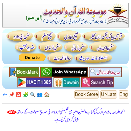
↩️
📌
🅰️
🧩
🔍
👥
🏠
Book Store
Ur-Latn
Eng
الحمدللہ! حدیث مبارک کی کتاب السنن الكبرى للبيهقي اردو عربی سرچ سہولت کے ساتھ
پیش کر دی گئی ہے۔