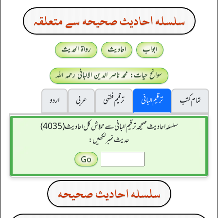
سلسله احاديث صحيحه سے متعلقہ
ابواب
احادیث
رواۃ الحدیث
سوانح حیات: محمد ناصر الدین الالبانی رحمہ اللہ
تمام کتب
ترقیم البانی
ترقيم فقہی
عربی
اردو
سلسله احاديث صحيحه ترقیم البانی سے تلاش کل احادیث (4035)
حدیث نمبر لکھیں:
سلسله احاديث صحيحه