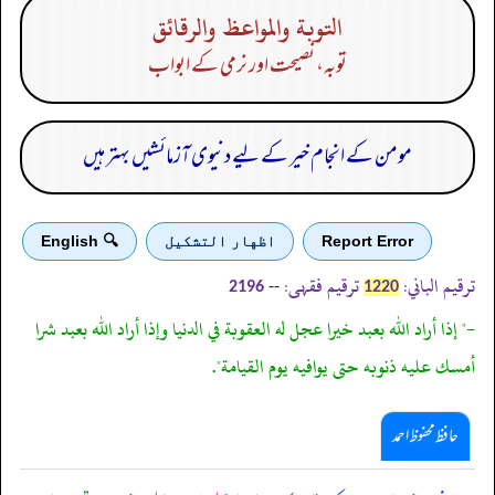
التوبة والمواعظ والرقائق
توبہ، نصیحت اور نرمی کے ابواب
مومن کے انجام خیر کے لیے دنیوی آزمائشیں بہتر ہیں
Report Error
اظهار التشكيل
🔍 English
ترقیم الباني:
ترقیم فقہی:
--
2196
1220
-" إذا أراد الله بعبد خيرا عجل له العقوبة في الدنيا وإذا أراد الله بعبد شرا
أمسك عليه ذنوبه حتى يوافيه يوم القيامة".
حافظ محفوظ احمد