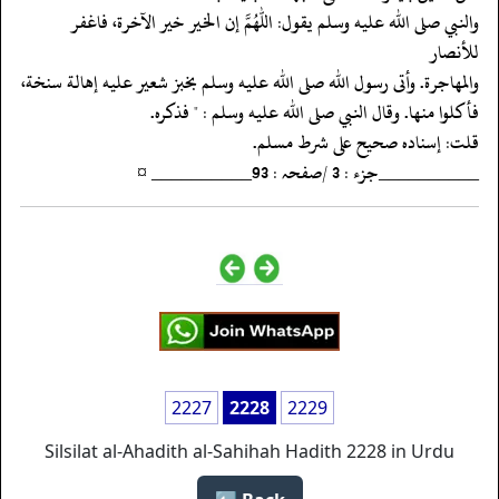
‏‏‏‏والنبي صلى الله عليه وسلم يقول: اللهم إن الخير خير الآخرة، فاغفر
للأنصار
‏‏‏‏والمهاجرة. وأتى رسول الله صلى الله عليه وسلم بخبز شعير عليه إهالة سنخة،
‏‏‏‏فأكلوا منها. وقال النبي صلى الله عليه وسلم : " فذكره.
‏‏‏‏قلت: إسناده صحيح على شرط مسلم.
‏‏‏‏__________جزء : 3 /صفحہ : 93__________ ¤
2227
2228
2229
Silsilat al-Ahadith al-Sahihah Hadith 2228 in Urdu