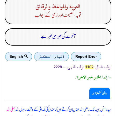
التوبة والمواعظ والرقائق
توبہ، نصیحت اور نرمی کے ابواب
آخرت کی خیر ہی خیر ہے
Report Error
اظهار التشكيل
🔍 English
ترقیم الباني:
ترقیم فقہی:
--
2228
1102
-" إنما الخير خير الآخرة".
حافظ محفوظ احمد
سیدنا انس بن مالک رضی اللہ عنہ بیان کرتے ہیں کہ خندق کی کھدائی کے وقت رسول اللہ
صلی اللہ