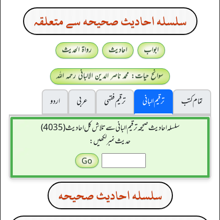
سلسله احاديث صحيحه سے متعلقہ
ابواب
احادیث
رواۃ الحدیث
سوانح حیات: محمد ناصر الدین الالبانی رحمہ اللہ
تمام کتب
ترقیم البانی
ترقيم فقہی
عربی
اردو
سلسله احاديث صحيحه ترقیم البانی سے تلاش کل احادیث (4035)
حدیث نمبر لکھیں:
سلسله احاديث صحيحه