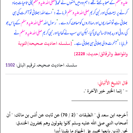
علیہ وسلم
کے صحابہ کہتے تھے: ہم وہ ہیں جنہوں نے محمد (
صلی اللہ علیہ وسلم
) کی تاحیات جہاد
کرنے پر بیعت کی اور نبی کریم
صلی اللہ علیہ وسلم
فرماتے:
”
اے اللہ! بھلائی تو آخرت کی ہی
بھلائی ہے تو انصاریوں اور مہاجروں کو معاف کر دے۔
“
رسول اللہ
صلی اللہ علیہ وسلم
کے پاس جو
کی روٹی اور بدبو والا سالن لایا گیا، لیکن ان سب نے کھا لیا اور نبی کریم
صلی اللہ علیہ وسلم
نے
[سلسله احاديث صحيحه/التوبة
فرمایا:
”
آخرت والی بھلائی ہی بھلائی ہے۔
“
والمواعظ والرقائق/حدیث: 2228]
سلسلہ احادیث صحیحہ ترقیم البانی:
1102
قال الشيخ الألباني:
- " إنما الخير خير الآخرة ".
‏‏‏‏_____________________
‏‏‏‏أخرجه ابن سعد في " الطبقات " (2 / 70) عن ثابت عن أنس بن مالك: " أن
‏‏‏‏أصحاب النبي صلى الله عليه وسلم كانوا يقولون وهم يحفرون الخندق:
‏‏‏‏نحن الذين بايعوا محمد على الجهاد ما بقينا أبدا