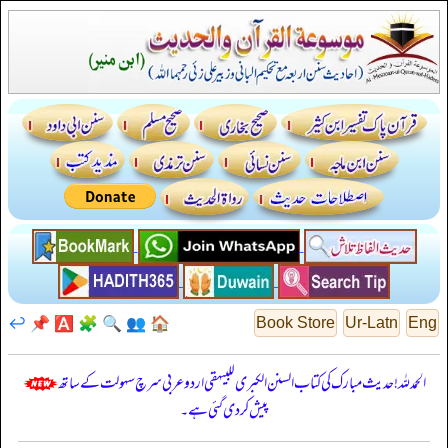
↩️
📌
🅰️
🧩
🔍
👥
🏠
Book Store
Ur-Latn
Eng
الحمدللہ! حدیث مبارک کی کتاب السنن الكبرى للبيهقي اردو عربی سرچ سہولت کے ساتھ
پیش کر دی گئی ہے۔