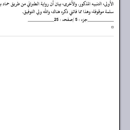
‏‏‏‏الأولى، التنبيه المذكور. والأخرى، بيان أن رواية الطبراني من طريق حماد ب
‏‏‏‏سلمة موقوفة، وهذا مما فاتني ذكره هناك، والله ولي التوفيق.
‏‏‏‏__________جزء : 5 /صفحہ : 25__________
‏‏‏‏¤