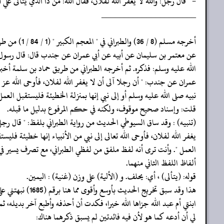
- " قال رجل: والله لا يغفر الله لفلان، فقال الله: من ذا الذي يتألى ع
‏‏‏‏_____________________
‏‏‏‏أخرجه مسلم (8 / 36) والطبراني في " المعجم الكبير " (1 / 84 / 1) من طرق
‏‏‏‏عن معتمر بن سليمان عن أبيه عن أبي عمران عن جندب قال: قال رسول 
‏‏‏‏الله عليه وسلم: فذكره. ثم أخرجه الطبراني من طريق حماد بن سلمة أخبرن
‏‏‏‏عمران عن جندب: " أن رجلا آلى أن لا يغفر الله لفلان، فأوحى الله عز
‏‏‏‏نبيه صلى الله عليه وسلم أو إلى نبي إنها بمنزلة الخطيئة فليستقبل العمل 
‏‏‏‏قلت: وإسناد صحيح موقوف، ولكنه في حكم المرفوع بدليل ما قبله.
‏‏‏‏(تنبيه) : وقد ساق السيوطي الحديث من رواية الطبراني بلفظ: " قال رجل
‏‏‏‏يغفر الله لفلان، فأوحى الله تعالى إلى نبي من الأنبياء إنها خطيئة فليست
‏‏‏‏العمل ". وأنت ترى أنه لفظ ملفق من لفظي الطبراني، مع تصرف يسير ف
‏‏‏‏ألفاظ اللفظ الثاني منهما.
‏‏‏‏قوله: (يتألى) ، أي: يحلف. و (الألية) على وزن (غنية) : اليمين.
‏‏‏‏هذا وقد سبق تخريج الحديث بأوسع وأقوى مما هنا برقم (1685) نبهتني على ذلك
‏‏‏‏ابنتي أم عبد الله جزاها الله خيرا، فكدت أن أحذفه وأطبع آخر بديله، ثم
‏‏‏‏لي أن أدعه كما هو لأن فيه فائدتين لم يسبق ذكرهما هناك: