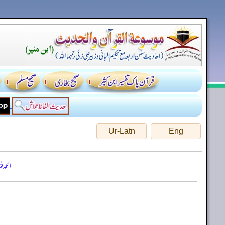
Ur-Latn
Eng
الحمد