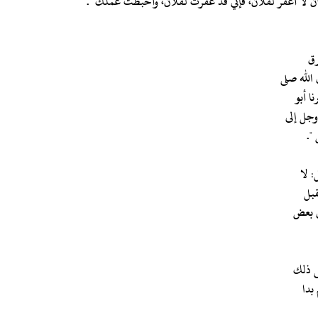
لي أن لا أغفر لفلان، فإني قد غفرت لفلان، وأحبطت عملك ".
الله صلى
ا أبو
 وجل إلى
".
: لا
قبل
ي بعض
 بدا