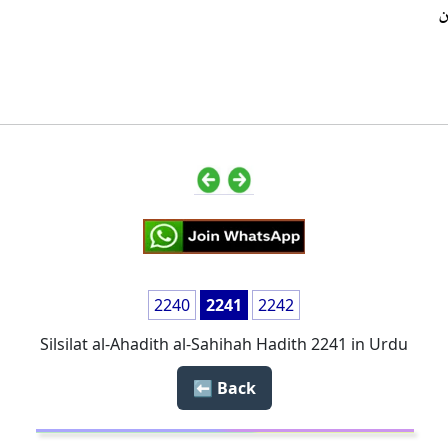
ن
2240
2241
2242
Silsilat al-Ahadith al-Sahihah Hadith 2241 in Urdu
Back ⬅️