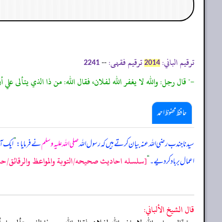
ترقیم الباني:
ترقیم فقہی:
--
2241
2014
-" قال رجل: والله لا يغفر الله لفلان، فقال الله: من ذا الذي يتألى ع
حافظ محفوظ احمد
سیدنا جندب رضی اللہ عنہ بیان کرتے ہیں کہ رسول اللہ
صلی اللہ علیہ وسلم
نے فرمایا:
”
ایک آدم
[سلسله احاديث صحيحه/التوبة والمواعظ والرقائق/حدیث: 
اعمال برباد کر دیے۔
“
قال الشيخ الألباني: