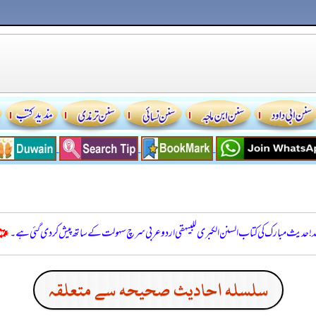
للہ! حدیث مبارک کی کتاب السنن الكبرى للبيهقي اردو عربی سرچ سہولت کے ساتھ پیش کر دی گئی ہے۔
سلسله احاديث صحيحه سے متعلقہ