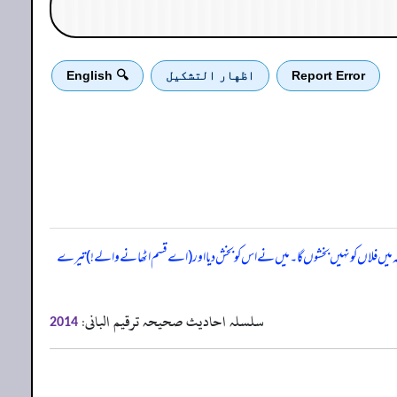
Report Error
اظهار التشكيل
🔍 English
ا ہے کہ میں فلاں کو نہیں بخشوں گا۔ میں نے اس کو بخش دیا اور (اے قسم اٹھانے والے!) تیرے
سلسلہ احادیث صحیحہ ترقیم البانی:
2014