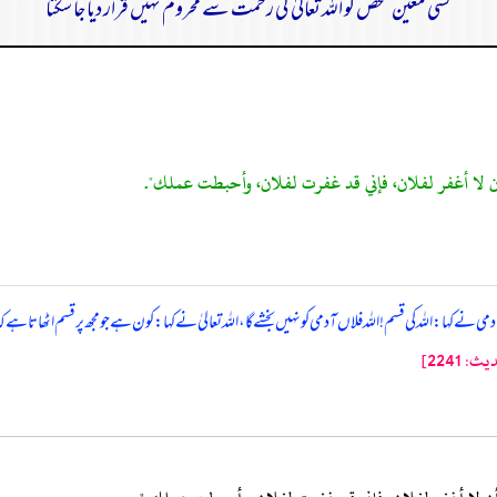
کسی معین شخص کو اللہ تعالیٰ کی رحمت سے محروم نہیں قرار دیا جا سکتا
لي أن لا أغفر لفلان، فإني قد غفرت لفلان، وأحبطت عملك".
ی نے کہا: اللہ کی قسم! اللہ فلاں آدمی کو نہیں بخشے گا، اللہ تعالیٰ نے کہا: کون ہے جو مجھ پر قسم اٹھات
2241]