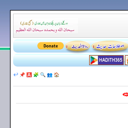
↩️
📌
🅰️
🧩
🔍
👥
🏠