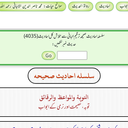
بواب
احادیث
رواۃ الحدیث
سوانح حیات: محمد ناصر الدین الالبانی رحمہ اللہ
سلسله احاديث صحيحه ترقیم البانی سے تلاش کل احادیث (4035)
حدیث نمبر لکھیں:
سلسله احاديث صحيحه
التوبة والمواعظ والرقائق
توبہ، نصیحت اور نرمی کے ابواب