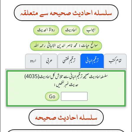
سلسله احاديث صحيحه سے متعلقہ
ابواب
احادیث
رواۃ الحدیث
سوانح حیات: محمد ناصر الدین الالبانی رحمہ اللہ
تمام کتب
ترقیم البانی
ترقيم فقہی
عربی
اردو
سلسله احاديث صحيحه ترقیم البانی سے تلاش کل احادیث (4035)
حدیث نمبر لکھیں:
سلسله احاديث صحيحه