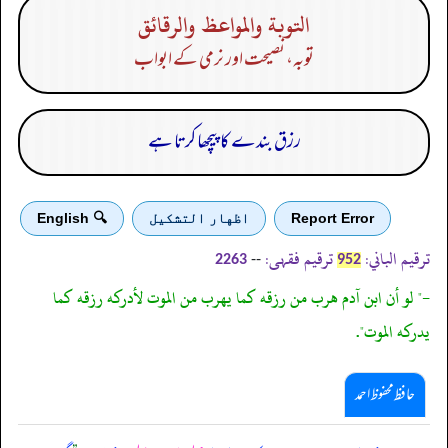
التوبة والمواعظ والرقائق
توبہ، نصیحت اور نرمی کے ابواب
رزق بندے کا پیچھا کرتا ہے
Report Error
اظهار التشكيل
🔍 English
ترقیم الباني:
ترقیم فقہی:
--
2263
952
-" لو أن ابن آدم هرب من رزقه كما يهرب من الموت لأدركه رزقه كما
يدركه الموت".
حافظ محفوظ احمد