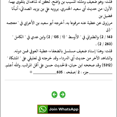
‏‏‏‏قلت: وهو ضعيف ومثله المسيب بن واضح. لكن له شاهدان يتقوى بهما:
‏‏‏‏الأول: من حديث أبي سعيد الخدري. يرويه علي بن يزيد الصدائي، أنبأنا
فضيل بن
‏‏‏‏مرزوق عن عطية عنه مرفوعا به. أخرجه أبو سعيد بن الأعرابي في " معجمه
" (ق
‏‏‏‏(263 / 2) .
‏‏‏‏قلت: وهذا إسناد ضعيف مسلسل بالضعفاء، عطية العوفي فمن دونه.
‏‏‏‏والشاهد الآخر من حديث أبي الدرداء وقد خرجته في تعليقي على " المشكاة "
‏‏‏‏(5312) وقد صححه ابن حبان، فالحديث حسن على أقل المراتب. والله أعلم.
‏‏‏‏__________جزء : 2 /صفحہ : 635__________ ¤