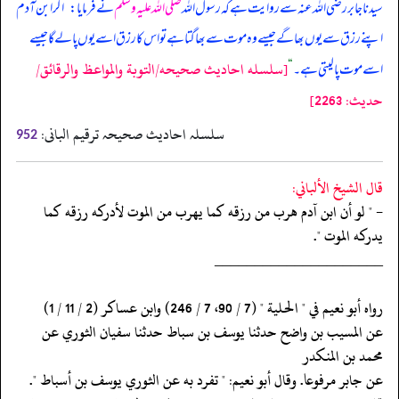
سیدنا جابر رضی اللہ عنہ سے روایت ہے کہ رسول اللہ
صلی اللہ علیہ وسلم
نے فرمایا:
”
اگر ابن آدم
اپنے رزق سے یوں بھاگے جیسے وہ موت سے بھاگتا ہے تو اس کا رزق اسے یوں پا لے گا جیسے
[سلسله احاديث صحيحه/التوبة والمواعظ والرقائق/
اسے موت پا لیتی ہے۔
“
حدیث: 2263]
سلسلہ احادیث صحیحہ ترقیم البانی:
952
قال الشيخ الألباني:
- " لو أن ابن آدم هرب من رزقه كما يهرب من الموت لأدركه رزقه كما
يدركه الموت ".
‏‏‏‏_____________________
‏‏‏‏رواه أبو نعيم في " الحلية " (7 / 90، 7 / 246) وابن عساكر (2 / 11 / 1)
‏‏‏‏عن المسيب بن واضح حدثنا يوسف بن سباط حدثنا سفيان الثوري عن
محمد بن المنكدر
‏‏‏‏عن جابر مرفوعا. وقال أبو نعيم: " تفرد به عن الثوري يوسف بن أسباط ".