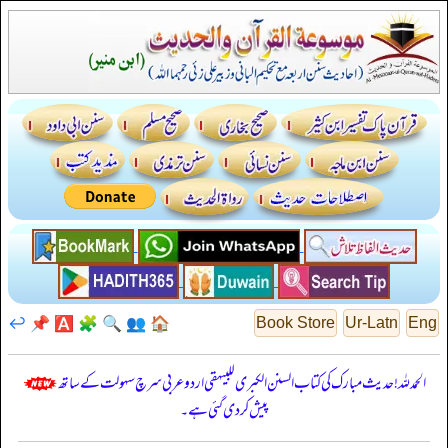
↩️
📌
🅰️
🧩
🔍
👥
🏠
Book Store
Ur-Latn
Eng
الحمدللہ! حدیث مبارک کی کتاب السنن الكبرى للبيهقي اردو عربی سرچ سہولت کے ساتھ
پیش کر دی گئی ہے۔