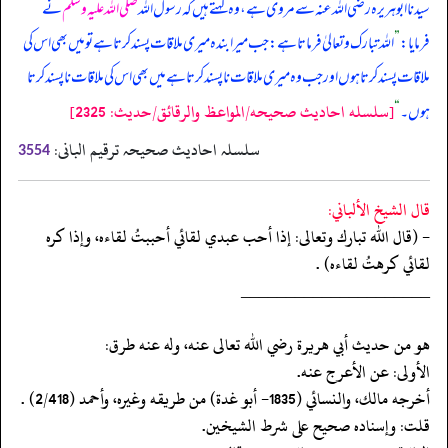
سیدنا ابوہریرہ رضی اللہ عنہ سے مروی ہے، وہ کہتے ہیں کہ رسول اللہ
صلی اللہ علیہ وسلم
نے
فرمایا:
”
اللہ تبارک و تعالیٰ فرماتا ہے: جب میرا بندہ میری ملاقات پسند کرتا ہے تو میں بھی اس کی
ملاقات پسند کرتا ہوں اور جب وہ میری ملاقات ناپسند کرتا ہے میں بھی اس کی ملاقات نا پسند کرتا
[سلسله احاديث صحيحه/المواعظ والرقائق/حدیث: 2325]
ہوں۔
“
سلسلہ احادیث صحیحہ ترقیم البانی:
3554
قال الشيخ الألباني:
- (قال الله تبارك وتعالى: إذا أحب عبدي لقائي أحببتُ لقاءه، وإذا كره
لقائي كرهتُ لقاءه) .
‏‏‏‏_____________________
‏‏‏‏هو من حديث أبي هريرة رضي الله تعالى عنه، وله عنه طرق:
‏‏‏‏الأولى: عن الأعرج عنه.
‏‏‏‏أخرجه مالك، والنسائي (1835- أبو غدة) من طريقه وغيره، وأحمد (2/418) .
‏‏‏‏قلت: وإسناده صحيح على شرط الشيخين.