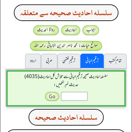
سلسله احاديث صحيحه سے متعلقہ
ابواب
احادیث
رواۃ الحدیث
سوانح حیات: محمد ناصر الدین الالبانی رحمہ اللہ
تمام کتب
ترقیم البانی
ترقيم فقہی
عربی
اردو
سلسله احاديث صحيحه ترقیم البانی سے تلاش کل احادیث (4035)
حدیث نمبر لکھیں:
سلسله احاديث صحيحه