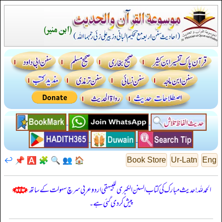
↩️
📌
🅰️
🧩
🔍
👥
🏠
Book Store
Ur-Latn
Eng
الحمدللہ! حدیث مبارک کی کتاب السنن الكبرى للبيهقي اردو عربی سرچ سہولت کے ساتھ
پیش کر دی گئی ہے۔