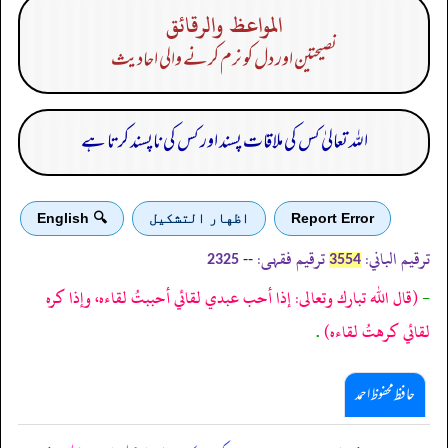
المواعظ والرقائق
نصيحتين اور دل کو نرم کرنے والی احادیث
اللہ تعالیٰ کس کی ملاقات پسند اور کس کی ناپسند کرتا ہے
Report Error
اظهار التشكيل
🔍 English
ترقیم الباني:
ترقیم فقہی:
--
2325
3554
-
(قال الله تبارك وتعالى: إذا أحب عبدي لقائي أحببتُ لقاءه، وإذا كره
لقائي كرهتُ لقاءه)
.
حافظ محفوظ احمد