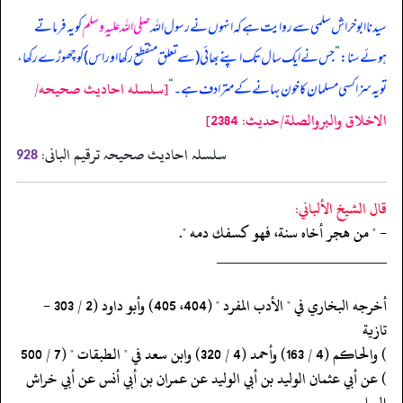
سیدنا ابوخراش سلمی سے روایت ہے کہ انہوں نے رسول اللہ
صلی اللہ علیہ وسلم
کو یہ فرماتے
ہوئے سنا:
”
جس نے ایک سال تک اپنے بھائی (‏‏‏‏سے تعلق منقطع رکھا اور اس) کو چھوڑے رکھا،
[سلسله احاديث صحيحه/
تو یہ سزا کسی مسلمان کا خون بہانے کے مترادف ہے۔
“
الاخلاق والبروالصلة/حدیث: 2384]
سلسلہ احادیث صحیحہ ترقیم البانی:
928
قال الشيخ الألباني:
- " من هجر أخاه سنة، فهو كسفك دمه ".
‏‏‏‏_____________________
‏‏‏‏أخرجه البخاري في " الأدب المفرد " (404، 405) وأبو داود (2 / 303 -
تازية
‏‏‏‏) والحاكم (4 / 163) وأحمد (4 / 320) وابن سعد في " الطبقات " (7 / 500
‏‏‏‏) عن أبي عثمان الوليد بن أبي الوليد عن عمران بن أبي أنس عن أبي خراش
السلمي