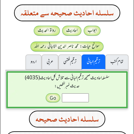
سلسله احاديث صحيحه سے متعلقہ
ابواب
احادیث
رواۃ الحدیث
سوانح حیات: محمد ناصر الدین الالبانی رحمہ اللہ
تمام کتب
ترقیم البانی
ترقيم فقہی
عربی
اردو
سلسله احاديث صحيحه ترقیم البانی سے تلاش کل احادیث (4035)
حدیث نمبر لکھیں:
سلسله احاديث صحيحه