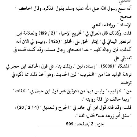
‏‏‏‏أنه سمع رسول الله صلى الله عليه وسلم يقول: فذكره. وقال الحاكم: "
صحيح
‏‏‏‏الإسناد ". ووافقه الذهبي.
‏‏‏‏قلت: وكذلك قال العراقي في " تخريج الإحياء " (2 / 199) والعلامة ابن
‏‏‏‏المرتضى اليماني في " إيثار الحق على الخلق " (425) . ويبدو لي الآن أنه
‏‏‏‏كذلك، فإن رجاله كلهم - عدا الصحابي رجال مسلم، وقد كنت قلت في
تعليقي على
‏‏‏‏" المشكاة " (5036) : " إسناده لين ". وذلك بناء على قول الحافظ ابن حجر في
‏‏‏‏ترجمة الوليد هذا من " التقريب " لين الحديث. وهو أخذ ذلك مما ذكره في
ترجمته
‏‏‏‏من " التهذيب " وليس فيها من التوثيق غير قول ابن حبان في " الثقات "
‏‏‏‏" ربما خالف على قلة روايته ".
‏‏‏‏قلت: وقد فاته قول ابن أبي حاتم في " الجرح والتعديل " (4 / 2 / 20) :
‏‏‏‏" سئل أبو زرعة عنه؟ فقال: ثقة ".
‏‏‏‏__________جزء : 2 /صفحہ : 599__________