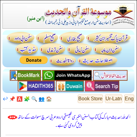
↩️
📌
🅰️
🧩
🔍
👥
🏠
Book Store
Ur-Latn
Eng
الحمدللہ! حدیث مبارک کی کتاب السنن الكبرى للبيهقي اردو عربی سرچ سہولت کے ساتھ
پیش کر دی گئی ہے۔