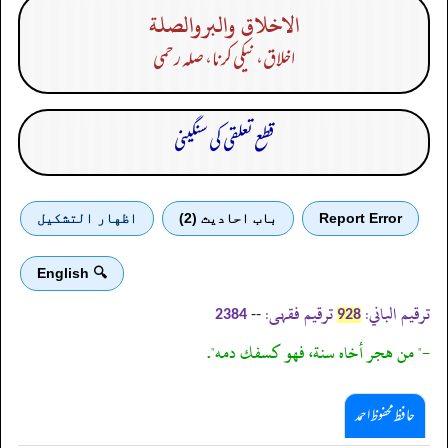
الاخلاق والبروالصلة
اخلاق، نیکی کرنا، صلہ رحمی
قطع تعلقی کی سنگینی
Report Error
باب احادیث (2)
اظهار التشكيل
🔍 English
ترقیم الباني:
ترقیم فقہی:
--
2384
928
-" من هجر أخاه سنة، فهو كسفك دمه".
حافظ محفوظ احمد