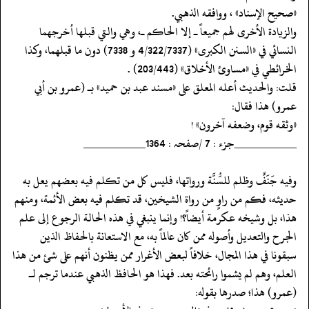
‏‏‏‏«صحيح الإسناد» ، ووافقه الذهبي.
‏‏‏‏والزيادة الأخرى لهم جميعاً ـ إلا الحاكم ـ، وهي والتي قبلها أخرجهما
النسائي في «السنن الكبرى» (4/322/7337 و 7338) دون ما قبلهما، وكذا
الخرائطي في «مساوئ الأخلاق» (203/443) .
‏‏‏‏قلت: والحديث أعله المعلق على «مسند عبد بن حميد» بـ (عمرو بن أبي
عمرو) هذا فقال:
‏‏‏‏«وثقه قوم، وضعفه آخرون» !
‏‏‏‏__________جزء : 7 /صفحہ : 1364__________
‏‏‏‏وفيه جَنَفٌ وظلم للسُّنَّة ورواتها، فليس كل من تكلم فيه بعضهم يعل به
حديثه، فكم من راوٍ من رواة الشيخين، قد تكلم فيه بعض الأئمة، ومنهم
هذا، بل وشيخه عكرمة أيضاً؟! وإنما ينبغي في هذه الحالة الرجوع إلى علم
الجرح والتعديل وأصوله ممن كان عالماً به، مع الاستعانة بالحفاظ الذين
سبقونا في هذا المجال، خلافاً لبعض الأغرار ممن يظنون أنهم على شئ من هذا
العلم، وهم لم يشموا رائحته بعد. فهذا هو الحافظ الذهبي عندما ترجم لـ
(عمرو) هذا؛ صدرها بقوله: