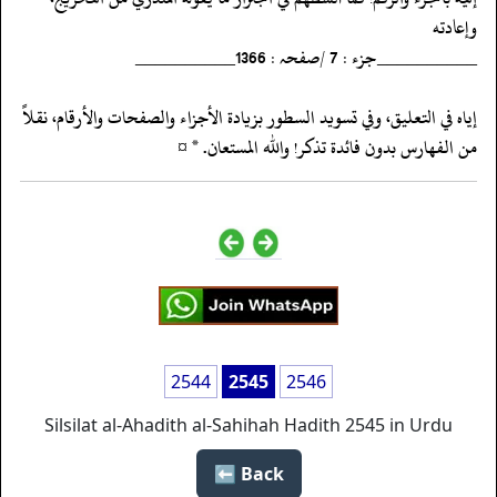
وإعادته
‏‏‏‏__________جزء : 7 /صفحہ : 1366__________
‏‏‏‏إياه في التعليق، وفي تسويد السطور بزيادة الأجزاء والصفحات والأرقام، نقلاً
من الفهارس بدون فائدة تذكر! والله المستعان. * ¤
2544
2545
2546
Silsilat al-Ahadith al-Sahihah Hadith 2545 in Urdu
Back ⬅️