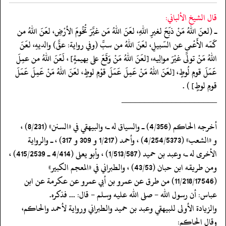
قال الشيخ الألباني:
ـ (لعنَ اللهُ مَنْ ذبَحَ لغيرِ اللهِ، لعَنَ اللهُ مَن غيَّرَ تُخُومَ الأرْضِ، لعَنَ اللهُ من
كَمَه الأَعْمى عن السّبيلِ، لعَنَ اللهُ من سبَّ (وفي رواية: عقَّ) والديهِ، لعَنَ
اللهُ مَنْ تولَّى غيْرَ موالِيه، [لعَنَ اللهُ مَنْ وَقَعَ على بهيمةٍ] ، لَعَنَ اللهُ من عمِلَ
عَمَلَ قومِ لُوطٍ، [لعَنَ اللهُ مَنْ عَمِلَ عَمَلَ قوْمِ لوطٍ، لعَنَ اللهُ مَنْ عَمِلَ عَمَلَ
قومِ لوطٍ] ) .
‏‏‏‏_____________________
‏‏‏‏أخرجه الحاكم (4/356) ـ والسياق له ـ، والبيهقي في «السنن» (8/231) ،
‏‏‏‏و «الشعب» (4/254/5373) ، وأحمد (1/217 و 309 و 317) ، ـ والرواية
الأخرى له ـ، وعبد بن حميد (1/513/587) ، وأبو يعلى (4/414 ـ 415/2539) ،
ومن طريقه ابن حبان (43/53) ، والطبراني في «المعجم الكبير»
(11/218/17546) من طرق عن عمرو بن أبي عمرو عن عكرمة عن ابن
عباس: أن رسول الله - صلى الله عليه وسلم - قال: ... فذكره.
‏‏‏‏والزيادة الأولى للبيهقي وعبد بن حميد والطبراني ورواية لأحمد والحاكم،
وقال الحاكم: