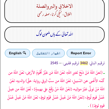
الاخلاق والبروالصلة
اخلاق، نیکی کرنا، صلہ رحمی
اللہ تعالیٰ کے ہاں ملعون لوگ
Report Error
اظهار التشكيل
🔍 English
ترقیم الباني:
ترقیم فقہی:
--
2545
3462
ـ
(لعنَ اللهُ مَنْ ذبَحَ لغيرِ اللهِ، لعَنَ اللهُ مَن غيَّرَ تُخُومَ الأرْضِ، لعَنَ اللهُ من
كَمَه الأَعْمى عن السّبيلِ، لعَنَ اللهُ من سبَّ
(وفي رواية: عقَّ)
والديهِ، لعَنَ
اللهُ مَنْ تولَّى غيْرَ موالِيه،
[لعَنَ اللهُ مَنْ وَقَعَ على بهيمةٍ]
، لَعَنَ اللهُ من عمِلَ
عَمَلَ قومِ لُوطٍ،
[لعَنَ اللهُ مَنْ عَمِلَ عَمَلَ قوْمِ لوطٍ، لعَنَ اللهُ مَنْ عَمِلَ عَمَلَ
قومِ لوطٍ]
)
.