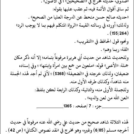
‏‏‏‏«صدوق، حديثه مخرج في «الصحيحين» ؛ في الأصول» .
‏‏‏‏ثم ساق أقوال الأئمة فيه، ثم عقب عليها بقوله:
‏‏‏‏«حديثه صالح حسن منحط عن الدرجة العليا من الصحيح» .
‏‏‏‏ولذلك؛ أورده في رسالته القيمة «الرواة المتكلم فيهم بما لا يوجب الرد»
(155/264) .
‏‏‏‏ونحوه قول الحافظ في «التقريب» .
‏‏‏‏«ثقة، ربما وهم» .
‏‏‏‏وللحديث شاهد من حديث أبي هريرة مرفوعاً بتمامه؛ إلا أنه ذكر مكان
جملة: «الأعمى» قوله: «ملعون من جمع بين امرأة وابنتها» ؛ وفي إسناده
ضعيفان، ولذلك خرجته في «الضعيفة» (5368) ؛ لأني لم أجد لهذه الجملة
منه شاهداً، وكذلك طرفه الأول منه.
‏‏‏‏وللجملة الأولى منه، والثانية، وكذلك الرابعة لكن بلفظ:
‏‏‏‏«لعن الله من لعن والديه» .
‏‏‏‏__________جزء : 7 /صفحہ : 1365__________
‏‏‏‏لهذه الثلاثة شاهد صحيح من حديث علي رضي الله عنه مرفوعاً في حديث
أخرجه مسلم (6/85) وغيره، وهو مخرج في «نقد نصوص الكتاني» (ص 42) .