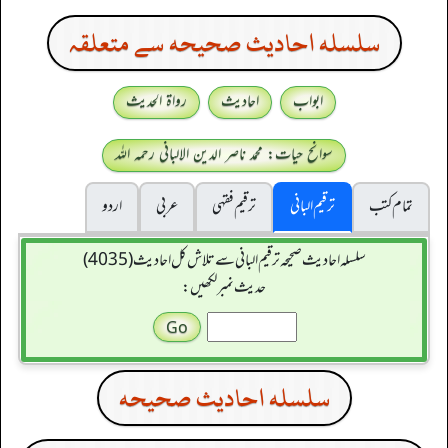
سلسله احاديث صحيحه سے متعلقہ
ابواب
احادیث
رواۃ الحدیث
سوانح حیات: محمد ناصر الدین الالبانی رحمہ اللہ
تمام کتب
ترقیم البانی
ترقيم فقہی
عربی
اردو
سلسله احاديث صحيحه ترقیم البانی سے تلاش کل احادیث (4035)
حدیث نمبر لکھیں:
سلسله احاديث صحيحه