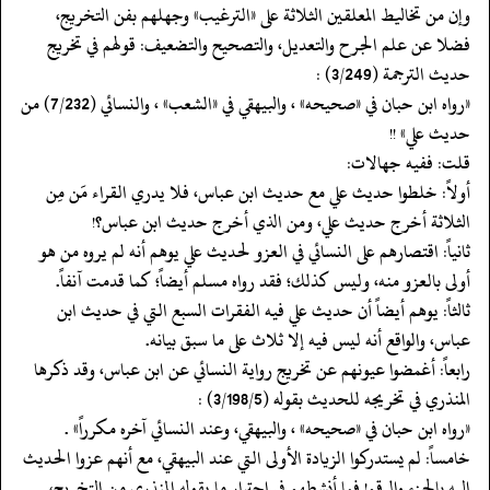
‏‏‏‏وإن من تخاليط المعلقين الثلاثة على «الترغيب» وجهلهم بفن التخريج،
فضلا عن علم الجرح والتعديل، والتصحيح والتضعيف: قولهم في تخريج
حديث الترجمة (3/249) :
‏‏‏‏«رواه ابن حبان في «صحيحه» ، والبيهقي في «الشعب» ، والنسائي (7/232) من
حديث علي» !!
‏‏‏‏قلت: ففيه جهالات:
‏‏‏‏أولاً: خلطوا حديث علي مع حديث ابن عباس، فلا يدري القراء مَن مِن
الثلاثة أخرج حديث علي، ومن الذي أخرج حديث ابن عباس؟!
‏‏‏‏ثانياً: اقتصارهم على النسائي في العزو لحديث علي يوهم أنه لم يروه من هو
أولى بالعزو منه، وليس كذلك؛ فقد رواه مسلم أيضاً؛ كما قدمت آنفاً.
‏‏‏‏ثالثاً: يوهم أيضاً أن حديث علي فيه الفقرات السبع التي في حديث ابن
عباس، والواقع أنه ليس فيه إلا ثلاث على ما سبق بيانه.
‏‏‏‏رابعاً: أغمضوا عيونهم عن تخريج رواية النسائي عن ابن عباس، وقد ذكرها
المنذري في تخريجه للحديث بقوله (3/198/5) :
‏‏‏‏«رواه ابن حبان في «صحيحه» ، والبيهقي، وعند النسائي آخره مكرراً» .
‏‏‏‏خامساً: لم يستدركوا الزيادة الأولى التي عند البيهقي، مع أنهم عزوا الحديث
إليه بالجزء والرقم! فما أنشطهم في اجترار ما يقوله المنذري من التخريج،