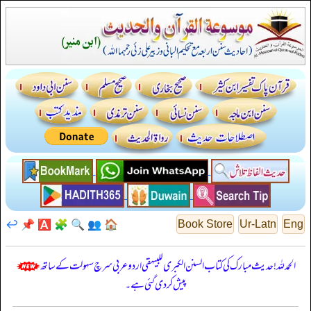
↩️
📌
🅰️
🧩
🔍
👥
🏠
Book Store
Ur-Latn
Eng
الحمدللہ! حدیث مبارک کی کتاب السنن الكبرى للبيهقي اردو عربی سرچ سہولت کے ساتھ
پیش کر دی گئی ہے۔