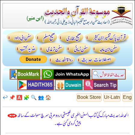
↩️
📌
🅰️
🧩
🔍
👥
🏠
Book Store
Ur-Latn
Eng
الحمدللہ! حدیث مبارک کی کتاب السنن الكبرى للبيهقي اردو عربی سرچ سہولت کے ساتھ
پیش کر دی گئی ہے۔