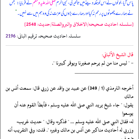
پاس آیا، لوگوں نے اس کو جگہ دینے میں تاخیر کی، نبی اکرم
صلی اللہ علیہ وسلم
نے فرمایا:
”
‏‏‏‏جس
نے ہمارے چھوٹوں پر رحم نہ کیا اور ہمارے بڑوں کی عزت نہ کی وہ ہم میں سے نہیں۔
“
[سلسله احاديث صحيحه/الاخلاق والبروالصلة/حدیث: 2548]
سلسلہ احادیث صحیحہ ترقیم البانی:
2196
قال الشيخ الألباني:
- " ليس منا من لم يرحم صغيرنا ويوقر كبيرنا ".
‏‏‏‏_____________________
‏‏‏‏أخرجه الترمذي (1 / 349) عن عبيد بن واقد عن زربي قال: سمعت أنس بن
مالك
‏‏‏‏يقول: " جاء شيخ يريد النبي صلى الله عليه وسلم ، فأبطأ القوم عنه أن
يوسعوا
‏‏‏‏له، فقال النبي صلى الله عليه وسلم ... " فذكره، وقال: " حديث غريب،
‏‏‏‏وزربي له أحاديث مناكير عن أنس بن مالك وغيره ". قلت: وفي التقريب أنه
ضعيف