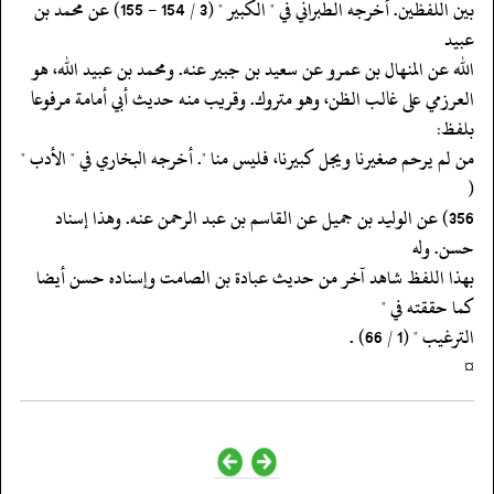
‏‏‏‏بين اللفظين. أخرجه الطبراني في " الكبير " (3 / 154 - 155) عن محمد بن
عبيد
‏‏‏‏الله عن المنهال بن عمرو عن سعيد بن جبير عنه. ومحمد بن عبيد الله، هو
‏‏‏‏العرزمي على غالب الظن، وهو متروك. وقريب منه حديث أبي أمامة مرفوعا
بلفظ:
‏‏‏‏من لم يرحم صغيرنا ويجل كبيرنا، فليس منا ". أخرجه البخاري في " الأدب "
(
‏‏‏‏356) عن الوليد بن جميل عن القاسم بن عبد الرحمن عنه. وهذا إسناد
حسن. وله
‏‏‏‏بهذا اللفظ شاهد آخر من حديث عبادة بن الصامت وإسناده حسن أيضا
كما حققته في "
‏‏‏‏الترغيب " (1 / 66) .
‏‏‏‏¤