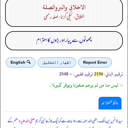
الاخلاق والبروالصلة
اخلاق، نیکی کرنا، صلہ رحمی
چھوٹوں سے پیار اور بڑوں کا احترام
Report Error
اظهار التشكيل
🔍 English
ترقیم الباني:
ترقیم فقہی:
--
2548
2196
-" ليس منا من لم يرحم صغيرنا ويوقر كبيرنا".
حافظ محفوظ احمد
سیدنا انس بن مالک رضی اللہ عنہ سے روایت ہے کہ ایک بوڑھا نبی کریم
صلی اللہ علیہ وسلم
کے