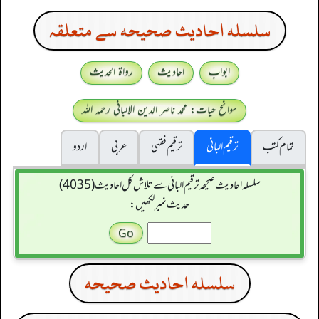
سلسله احاديث صحيحه سے متعلقہ
ابواب
احادیث
رواۃ الحدیث
سوانح حیات: محمد ناصر الدین الالبانی رحمہ اللہ
تمام کتب
ترقیم البانی
ترقيم فقہی
عربی
اردو
سلسله احاديث صحيحه ترقیم البانی سے تلاش کل احادیث (4035)
حدیث نمبر لکھیں:
سلسله احاديث صحيحه