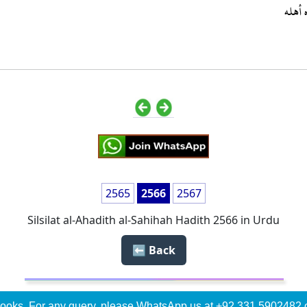
 أهله
2565
2566
2567
Silsilat al-Ahadith al-Sahihah Hadith 2566 in Urdu
Back ⬅️
ooks, For any query, please WhatsApp us at +92 331 5902482 