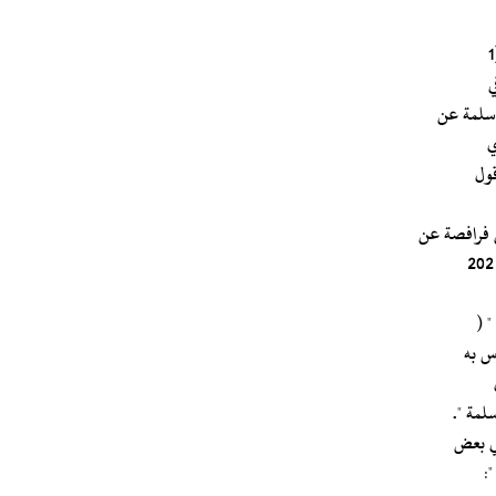
ي
قول
ن فرافصة عن
لمة ".
في بعض
: