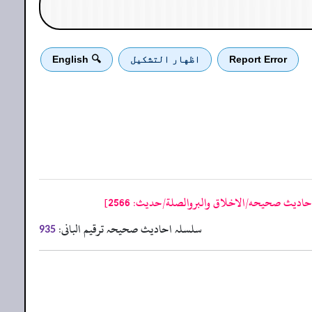
Report Error
اظهار التشكيل
🔍 English
اديث صحيحه/الاخلاق والبروالصلة/حدیث: 2566]
سلسلہ احادیث صحیحہ ترقیم البانی:
935