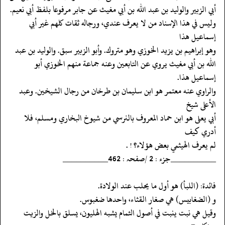
‏‏‏‏أبي الزبير والوليد بن عبد الله بن أبي مغيث عن جابر مرفوعا بلفظ أبي نعيم.
‏‏‏‏وليس في هذا الإسناد من لا يعرف عندي، ورجاله ثقات كلهم غير أبي
إسماعيل هذا
‏‏‏‏وهو إبراهيم بن يزيد الخوزي وهو متروك. وأبو الزبير سبق. والوليد بن عبد
‏‏‏‏الله بن أبي مغيث يروي عن التابعين وعنه جماعة منهم الخوزي أبو
إسماعيل هذا.
‏‏‏‏والراوي عنه معتمر هو ابن سليمان بن طرخان من رجال الشيخين. وعبد
الأعلى شيخ
‏‏‏‏أبي يعلى هو ابن حماد المعروف بالنرسي من شيوخ البخاري ومسلم، فلا
أدري كيف
‏‏‏‏لم يعرف الهيثمي بعض هؤلاء؟ ! .
‏‏‏‏__________جزء : 2 /صفحہ : 462__________
‏‏‏‏فائدة: (اللبأ) هو أول ما يحلب عند الولادة.
‏‏‏‏و (الضغابيس) هي صغار القثاء، واحدها ضغبوس.
‏‏‏‏وقيل هي نبت ينبت في أصول الثمام يشبه الهليون، يسلق بالخل والزيت