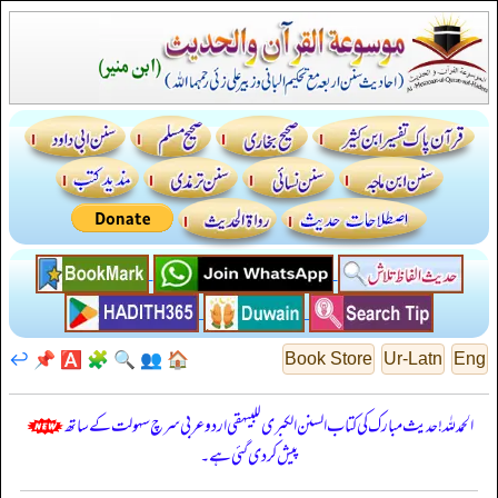
↩️
📌
🅰️
🧩
🔍
👥
🏠
Book Store
Ur-Latn
Eng
الحمدللہ! حدیث مبارک کی کتاب السنن الكبرى للبيهقي اردو عربی سرچ سہولت کے ساتھ
پیش کر دی گئی ہے۔