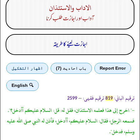
الاداب والاستئذان
آداب اور اجازت طلب کرنا
اجازت لینے کا طریقہ
Report Error
باب احادیث (7)
اظهار التشكيل
🔍 English
ترقیم الباني:
ترقیم فقہی:
--
2599
819
-" اخرج إلى هذا فعلمه الاستئذان، فقل له: قل: السلام عليكم أأدخل؟".
فسمعه الرجل، فقال: السلام عليكم، أأدخل، فأذن له النبي صلى الله عليه
وسلم، فدخل".