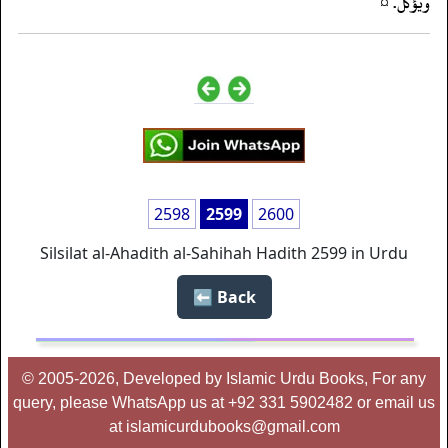
ويؤكل. ¤
2598
2599
2600
Silsilat al-Ahadith al-Sahihah Hadith 2599 in Urdu
Back ⬅️
© 2005-2026, Developed by Islamic Urdu Books, For any
query, please WhatsApp us at +92 331 5902482 or email us
at islamicurdubooks@gmail.com