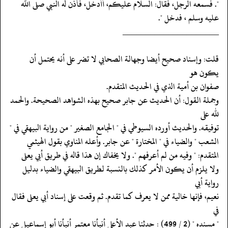
". فسمعه الرجل، فقال: السلام عليكم، أأدخل، فأذن له النبي صلى الله
عليه وسلم ، فدخل ".
‏‏‏‏_____________________
‏‏‏‏قلت: وإسناد صحيح أيضا وجهالة الصحابي لا تضر على أنه يحتمل أن
يكون هو
‏‏‏‏صفوان بن أمية الذي في الحديث المتقدم.
‏‏‏‏وجملة القول: أن الحديث عن جابر صحيح بهذه الشواهد الصحيحة. والحمد
لله على
‏‏‏‏توفيقه. والحديث أورده السيوطي في " الجامع الصغير " من رواية البيهقي في "
‏‏‏‏الشعب " والضياء في " المختارة " عن جابر. وأعله المناوي بقول الهيثمي
‏‏‏‏المتقدم: " وفيه من لم أعرفهم ". ولا يخفاك إن هذا قاله في طريق أبي يعلى
‏‏‏‏ولا يلزم أن يكون الأمر كذلك بالنسبة لطريق البيهقي والضياء بدليل
رواية أبي
‏‏‏‏نعيم، فإنها خالية ممن لا يعرف كما تقدم. ثم وقعت على إسناد أبي يعلى فقال
في
‏‏‏‏" مسنده " (2 / 499) : حدثنا عبد الأعلى أنبأنا معتمر أنبأنا أبو إسماعيل عن