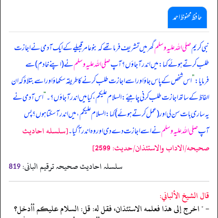
حافظ محفوظ احمد
نبی کریم
صلی اللہ علیہ وسلم
گھر میں تشریف فرما تھے کہ بنو عامر قبیلے کے ایک آدمی نے اجازت
طلب کرتے ہوئے کہا: میں اندر آ جاؤں؟ آپ
صلی اللہ علیہ وسلم
نے (‏‏‏‏اپنے خادم) سے
فرمایا:
”
اس شخص کے پاس جاؤ اور اسے اجازت طلب کرنے کا طریقہ سکھاؤ اور اسے بتلاؤ کہ ان
الفاظ کے ساتھ اجازت طلب کرنی چاہیئے: السلام علیکم، کیا میں اندر آ جاؤں؟۔
“
اس آدمی نے
یہ ساری بات سن لی اور (‏‏‏‏عمل کرتے ہوئے) کہا: السلام علیکم، میں اندر آ سکتا ہوں؟ پس
[سلسله احاديث
آپ
صلی اللہ علیہ وسلم
نے اسے اجازت دے دی اور وہ اندر آ گیا۔
صحيحه/الاداب والاستئذان/حدیث: 2599]
سلسلہ احادیث صحیحہ ترقیم البانی:
819
قال الشيخ الألباني:
- " اخرج إلى هذا فعلمه الاستئذان، فقل له: قل: السلام عليكم أأدخل؟