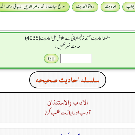
بواب
احادیث
رواۃ الحدیث
سوانح حیات: محمد ناصر الدین الالبانی رحمہ اللہ
سلسله احاديث صحيحه ترقیم البانی سے تلاش کل احادیث (4035)
حدیث نمبر لکھیں:
سلسله احاديث صحيحه
الاداب والاستئذان
آداب اور اجازت طلب کرنا