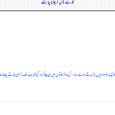
جوتے پہن کرچلنا چاہئے
و ایک غزوہ میں یہ فرماتے ہوئے سنا:
”
زیادہ تر جوتوں میں ہی چلا کرو، کیونکہ جب تک آدمی جوتے پہنے 