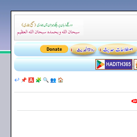
↩️
📌
🅰️
🧩
🔍
👥
🏠