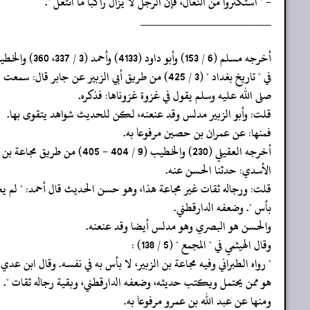
- " استكثروا من النعال، فإن الرجل لا يزال راكبا ما انتعل ".
‏‏‏‏_____________________
‏‏‏‏أخرجه مسلم (6 / 153) وأبو داود (4133) وأحمد (3 / 337، 360) والخطيب
‏‏‏‏في " تاريخ بغداد " (3 / 425) من طريق أبي الزبير عن جابر قال: سمعت النبي
‏‏‏‏صلى الله عليه وسلم يقول في غزوة غزوناها: فذكره.
‏‏‏‏قلت: وأبو الزبير مدلس وقد عنعنه، لكن للحديث شواهد يتقوى بها.
‏‏‏‏فمنها: عن عمران بن حصين مرفوعا به.
‏‏‏‏أخرجه العقيلي (230) والخطيب (9 / 404 - 405) من طريق مجاعة بن الزبير
‏‏‏‏الأسدي: حدثنا الحسن عنه.
‏‏‏‏قلت: ورجاله ثقات غير مجاعة هذا، وهو حسن الحديث قال أحمد: " لم 
‏‏‏‏بأس ". وضعفه الدارقطني.
‏‏‏‏والحسن هو البصري وهو مدلس أيضا وقد عنعنه.
‏‏‏‏وقال الهيثمي في " المجمع " (5 / 138) :
‏‏‏‏" رواه الطبراني وفيه مجاعة بن الزبير، لا بأس به في نفسه. وقال ابن عدي:
‏‏‏‏هو ممن يحتمل ويكتب حديثه، وضعفه الدارقطني، وبقية رجاله ثقات ".
‏‏‏‏ومنها عن عبد الله بن عمرو مرفوعا به.