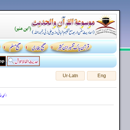
Ur-Latn
Eng
الحمد