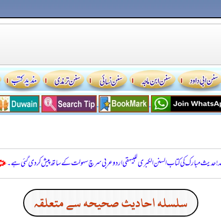
للہ! حدیث مبارک کی کتاب السنن الكبرى للبيهقي اردو عربی سرچ سہولت کے ساتھ پیش کر دی گئی ہے۔
سلسله احاديث صحيحه سے متعلقہ