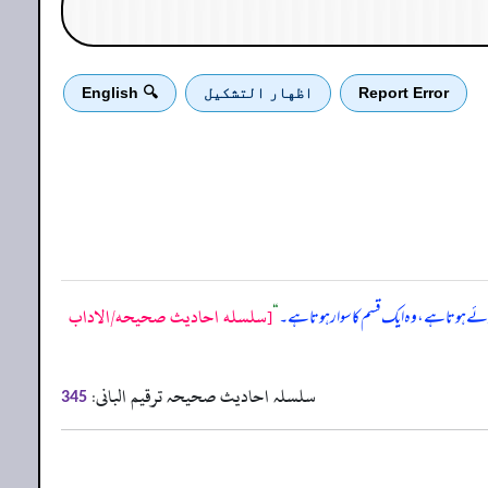
Report Error
اظهار التشكيل
🔍 English
[سلسله احاديث صحيحه/الاداب
ہوئے ہوتا ہے، وہ ایک قسم کا سوار ہوتا ہے۔
“
سلسلہ احادیث صحیحہ ترقیم البانی:
345