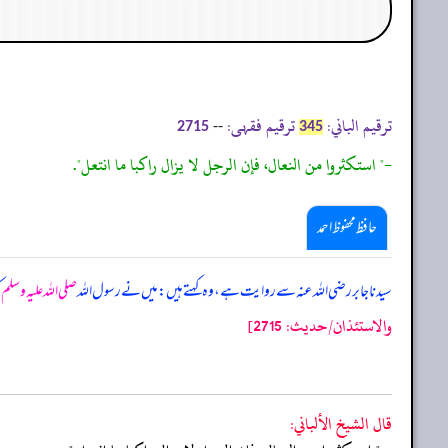
ترقیم الباني:
ترقیم فقہی:
--
2715
345
-" استكثروا من النعال، فإن الرجل لا يزال راكبا ما انتعل".
حافظ محفوظ احمد
سیدنا جابر رضی اللہ عنہ سے روایت ہے، وہ کہتے ہیں: میں نے رسول اللہ
صلی اللہ علیہ وسلم
ک
والاستئذان/حدیث: 2715]
قال الشيخ الألباني: