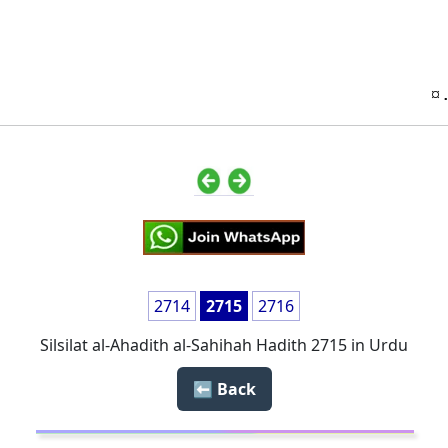
. ¤
2714
2715
2716
Silsilat al-Ahadith al-Sahihah Hadith 2715 in Urdu
Back ⬅️