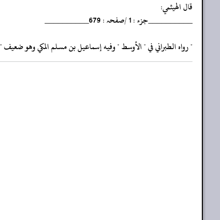
‏‏‏‏قال الهيثمي:
‏‏‏‏__________جزء : 1 /صفحہ : 679__________
‏‏‏‏" رواه الطبراني في " الأوسط " وفيه إسماعيل بن مسلم المكي وهو ضعيف "