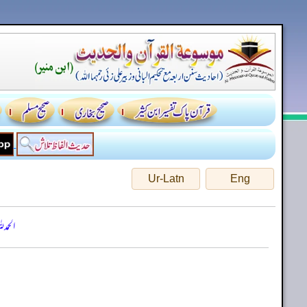
Ur-Latn
Eng
الحمد