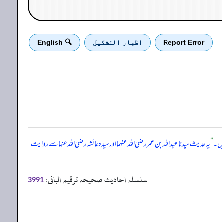
Report Error
اظهار التشكيل
🔍 English
ہیں۔
“
یہ حدیث سیدنا عبداللہ بن عمر رضی اللہ عنہما اور سیدہ عائشہ رضی اللہ عنہا سے روایت
سلسلہ احادیث صحیحہ ترقیم البانی:
3991