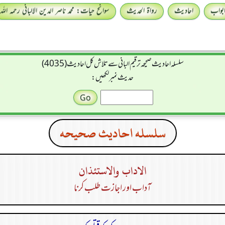
بواب
احادیث
رواۃ الحدیث
سوانح حیات: محمد ناصر الدین الالبانی رحمہ اللہ
سلسله احاديث صحيحه ترقیم البانی سے تلاش کل احادیث (4035)
حدیث نمبر لکھیں:
سلسله احاديث صحيحه
الاداب والاستئذان
آداب اور اجازت طلب کرنا