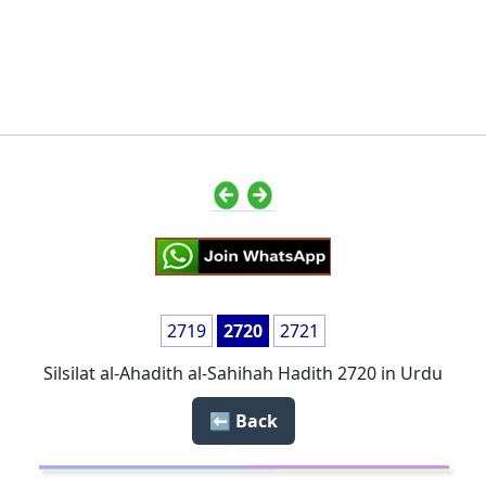
2719
2720
2721
Silsilat al-Ahadith al-Sahihah Hadith 2720 in Urdu
Back ⬅️