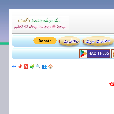
↩️
📌
🅰️
🧩
🔍
👥
🏠