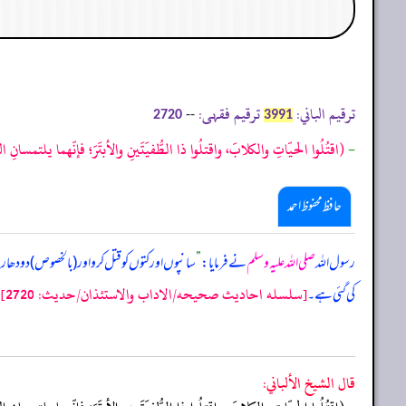
ترقیم الباني:
ترقیم فقہی:
--
2720
3991
-
(اقتُلُوا الحيّاتِ والكلابَ، واقتلُوا ذا الطُّفيَتَينِ والأبتَرَ؛ فإنّهما يلتمسانِ
حافظ محفوظ احمد
رسول اللہ
صلی اللہ علیہ وسلم
نے فرمایا:
”
سانپوں اور کتوں کو قتل کرو اور (‏‏‏‏بالخصوص) دو د
[سلسله احاديث صحيحه/الاداب والاستئذان/حدیث: 2720]
کی گئی ہے۔
قال الشيخ الألباني: