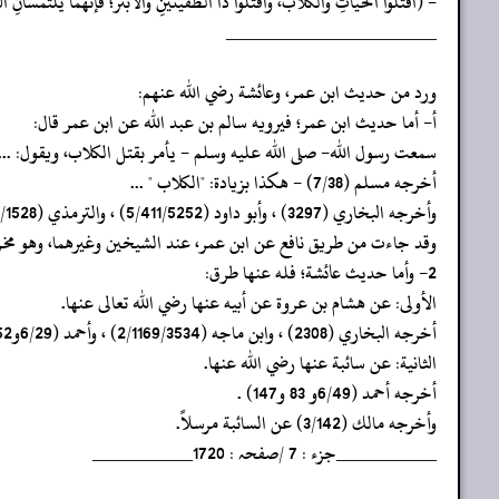
- (اقتُلُوا الحيّاتِ والكلابَ، واقتلُوا ذا الطُّفيَتَينِ والأبتَرَ؛ فإنّهما يلتمسانِ
‏‏‏‏_____________________
‏‏‏‏ورد من حديث ابن عمر، وعائشة رضي الله عنهم:
‏‏‏‏أ- أما حديث ابن عمر؛ فيرويه سالم بن عبد الله عن ابن عمر قال:
‏‏‏‏سمعت رسول الله- صلى الله عليه وسلم - يأمر بقتل الكلاب، ويقول: ...
‏‏‏‏أخرجه مسلم (7/38) - هكذا بزيادة: "الكلاب " ...
‏‏‏‏وأخرجه البخاري (3297) ، وأبو داود (5/411/5252) ، والترمذي (5/191/1528) - وصححه-، وابن ماجه (2/1169/3535) ، وابن حبان (7/461/5609) ، وأحمد (2/9و121) ، وليس عندهم لفظ: "الكلاب ".
‏‏‏‏وقد جاءت من طريق نافع عن ابن عمر، عند الشيخين وغيرهما، وهو مخرج في " 
‏‏‏‏الأولى: عن هشام بن عروة عن أبيه عنها رضي الله تعالى عنها.
‏‏‏‏أخرجه البخاري (2308) ، وابن ماجه (2/1169/3534) ، وأحمد (6/29و52و134و230) مختصراً.
‏‏‏‏الثانية: عن سائبة عنها رضي الله عنها.
‏‏‏‏أخرجه أحمد (6/49و 83 و147) .
‏‏‏‏وأخرجه مالك (3/142) عن السائبة مرسلاً.
‏‏‏‏__________جزء : 7 /صفحہ : 1720__________