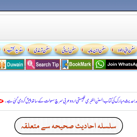
للہ! حدیث مبارک کی کتاب السنن الكبرى للبيهقي اردو عربی سرچ سہولت کے ساتھ پیش کر دی گئی ہے۔
سلسله احاديث صحيحه سے متعلقہ