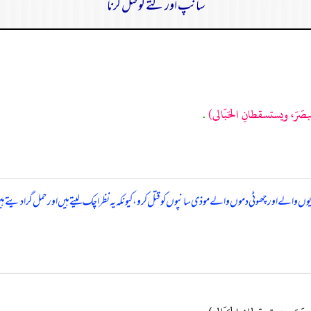
سانپ اور کتے کو قتل کرنا
 البصَرَ، ويستسقطانِ الحَبَالى)
.
ھاریوں والے اور چھوٹی دموں والے موذی سانپوں کو قتل کرو، کیونکہ یہ نظر اچک لیتے ہیں اور حمل گرا دیتے 