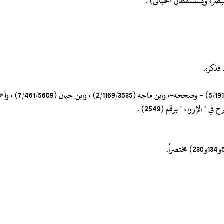
 البصَرَ، ويستسقطانِ الحَبَالى) .
 فذكره.
الإرواء " برقم (2549) .