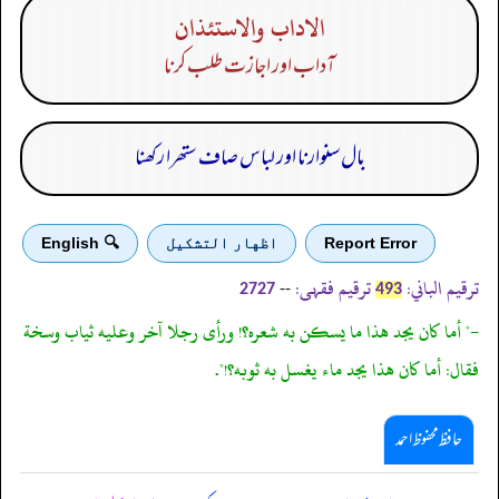
الاداب والاستئذان
آداب اور اجازت طلب کرنا
بال سنوارنا اور لباس صاف ستھرا رکھنا
Report Error
اظهار التشكيل
🔍 English
ترقیم الباني:
ترقیم فقہی:
--
2727
493
-" أما كان يجد هذا ما يسكن به شعره؟! ورأى رجلا آخر وعليه ثياب وسخة
فقال: أما كان هذا يجد ماء يغسل به ثوبه؟!".
حافظ محفوظ احمد