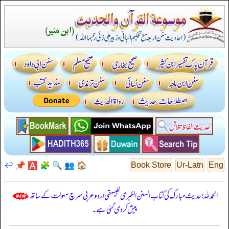
↩️
📌
🅰️
🧩
🔍
👥
🏠
Book Store
Ur-Latn
Eng
الحمدللہ! حدیث مبارک کی کتاب السنن الكبرى للبيهقي اردو عربی سرچ سہولت کے ساتھ
پیش کر دی گئی ہے۔