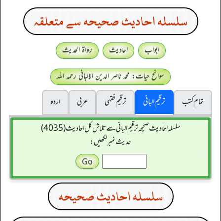
سلسله احاديث صحيحه سے متعلقہ
ابواب
احادیث
رواۃ الحدیث
سوانح حیات: محمد ناصر الدین الالبانی رحمہ اللہ
تمام کتب
ترقیم البانی
ترقيم فقہی
عربی
اردو
سلسله احاديث صحيحه ترقیم البانی سے تلاش کل احادیث (4035)
حدیث نمبر لکھیں:
سلسله احاديث صحيحه