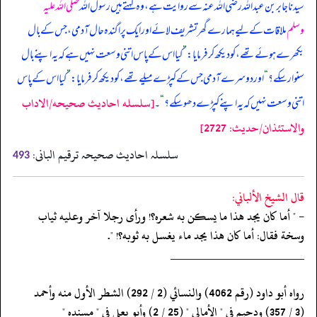
سیدنا جابر بن عبداللہ رضی اللہ عنہ سے روایت ہے، وہ کہتے ہیں رسول اللہ
صلی اللہ علیہ
وسلم
ملاقات کے لیے ہمارے گھر تشریف لائے اور ایک پراگندہ حال آدمی، جس کے بال
بکھرے ہوئے تھے، کو دیکھ کر فرمایا:
”
کیا اس کے پاس اتنی وسعت نہیں ہے کہ یہ اپنے بال
سنوار سکے؟
“
اور دوسرے آدمی جس کے کپڑے میلے تھے، کو دیکھ کر فرمایا:
”
کیا اس کے پاس
[سلسله احاديث صحيحه/الاداب
اتنی وسعت نہیں کہ یہ اپنے کپڑے دھو سکے؟
“
۔
والاستئذان/حدیث: 2727]
سلسلہ احادیث صحیحہ ترقیم البانی:
493
قال الشيخ الألباني:
- " أما كان يجد هذا ما يسكن به شعره؟! ورأى رجلا آخر وعليه ثياب
وسخة فقال: أما كان هذا يجد ماء يغسل به ثوبه؟! ".
‏‏‏‏_____________________
‏‏‏‏رواه أبو داود (رقم 4062) والنسائي (2 / 292) الشطر الأول منه وأحمد
‏‏‏‏(3 / 357) ودحيم في " الأمالي " (25 / 2) وأبو يعلى في " مسنده "