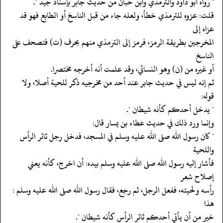
‏‏‏‏" رواه أبو داود والترمذي وابن حبان من حديث جابر بإسناد جيد ".
‏‏‏‏قلت: عزوه للترمذي خطأ، ولعله جاء من قبل الناسخ أو الطابع فهو قد
عزاه إلى
‏‏‏‏المخرجين بطريقة الرمز، فرمز إلى الترمذي منهم بحرف (ت) فتصحف على
الناسخ
‏‏‏‏أو غيره من (ن) وهو النسائي، وقد علمت أنه أخرجه مختصرا.
‏‏‏‏ثم إنه ليس في حديث جابر عند أحد من مخرجيه ذكر للحية أصلا، ولا
قوله:
‏‏‏‏" يدخل أحدكم كأنه شيطان ".
‏‏‏‏وإنما ورد ذلك في حديث عطاء بن يسار قال:
‏‏‏‏" كان رسول الله صلى الله عليه وسلم في المسجد، فدخل رجل ثائر الرأس
واللحية
‏‏‏‏فأشار إليه رسول الله صلى الله عليه وسلم بيده: أن اخرج، كأنه يعني
إصلاح شعر
‏‏‏‏رأسه ولحيته، ففعل الرجل، ثم رجع، فقال رسول الله صلى الله عليه وسلم :
هذا
‏‏‏‏خير من أن يأتي أحدكم ثائر الرأس كأنه شيطان ".