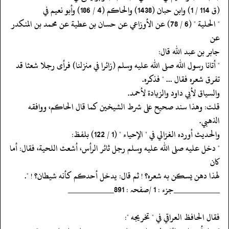
‏‏‏‏(ق 114 / 1) وابن حبان (1438) والحاكم (4 / 186) وأبو نعيم في
‏‏‏‏" الحلية " (6 / 78) عن الأوزاعي عن حسان بن عطية عن محمد بن المنكدر
عن
‏‏‏‏جابر بن عبد الله قال:
‏‏‏‏" أتانا رسول الله صلى الله عليه وسلم (زائرا في منزلنا) فرأى رجلا شعثا قد
‏‏‏‏تفرق شعره فقال ... " فذكره.
‏‏‏‏والسياق لأبي داود والزيادة لأحمد.
‏‏‏‏قلت: وهذا سند صحيح على شرط الشيخين كما قال الحاكم، ووافقه
الذهبي.
‏‏‏‏والحديث أورده الغزالي في " الإحياء " (1 / 122) بلفظ:
‏‏‏‏" دخل عليه صلى الله عليه وسلم رجل ثائر الرأس، أشعث اللحية، فقال: أما
كان
‏‏‏‏لهذا دهن يسكن به شعره؟ ! ثم قال: يدخل أحدكم كأنه شيطان؟ ! ".
‏‏‏‏__________جزء : 1 /صفحہ : 891__________
‏‏‏‏فقال الحافظ العراقي في " تخريجه ":