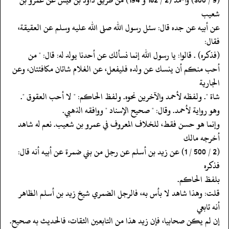
شعيب
‏‏‏‏عن أبيه عن جده قال: سئل رسول الله صلى الله عليه وسلم عن العقيقة،
فقال:
‏‏‏‏(فذكره) . قالوا: يا رسول الله إنما نسألك عن أحدنا يولد له: قال: " من
‏‏‏‏أحب منكم أن ينسك عن ولده فليفعل، عن الغلام شاتان مكافئتان، وعن
الجارية
‏‏‏‏شاة ". ولفظه لأحمد والآخرين نحوه. ولفظ الحاكم: " لا أحب العقوق ".
‏‏‏‏وهو رواية لأحمد. وقال: " صحيح الإسناد " ووافقه الذهبي.
‏‏‏‏وإنما هو حسن فقط، للخلاف المعروف في عمرو بن شعيب. نعم له شاهد
أخرجه مالك
‏‏‏‏(2 / 500 / 1) عن زيد بن أسلم عن رجل من بني ضمرة عن أبيه أنه قال:
فذكره
‏‏‏‏بلفظ الحاكم.
‏‏‏‏قلت: وهذا شاهد لا بأس به، فالرجل الضمري شيخ زيد بن أسلم الظاهر
أنه تابعي
‏‏‏‏إن لم يكن صحابيا، فإن زيد هذا من التابعين الثقات، فالحديث به صحيح.