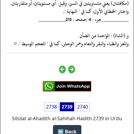
‏‏‏‏(مكافئتان) يعني متساويتين في السن. وقيل: أي مستويتان، أو متقاربتان.
‏‏‏‏واختار الخطابي الأول، كما في " النهاية ".
‏‏‏‏__________جزء : 4 /صفحہ : 213__________
‏‏‏‏و (الشاة) : الواحدة من الضأن
‏‏‏‏والمعز والظباء والبقر والنعام وحمر الوحش. كما في " المعجم الوسيط ". ¤
2738
2739
2740
Silsilat al-Ahadith al-Sahihah Hadith 2739 in Urdu
Back ⬅️