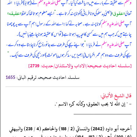
وسلم
سے عقیقہ کے بارے میں دریافت کیا گیا۔ آپ
صلی اللہ علیہ وسلم
نے (‏‏‏‏جواباً) فرمایا:
”
اللہ
«عقوق»
«عقيقه»
تعالیٰ
(‏‏‏‏یعنی بدسلوکی و نافرمانی) کو ناپسند کرتا ہے۔
“
ایسے معلوم ہوتا تھا کہ لفظ
آپ
صلی اللہ علیہ وسلم
کو ناپسند ہے۔ صحابہ نے کہا: اے اللہ کے رسول! ہم آپ سے یہ پوچھنا
چاہتے ہیں کہ جب ہم میں سے کسی کا بچہ پیدا ہوتا ہے (‏‏‏‏تو اس کا عقیقہ ہونا چاہیئے یا نہیں)۔
آپ
صلی اللہ علیہ وسلم
نے فرمایا:
”
جو اپنے بچے کی طرف سے جانور ذبح کرنا چاہتا ہے وہ کرے،
بچے کی طرف سے دو ہم عمر بکریاں (‏‏‏‏یا بھیڑیں، مذکر ہوں یا مونث) اور بچی کی طرف سے ایک۔
“
[سلسله احاديث صحيحه/الاداب والاستئذان/حدیث: 2739]
سلسلہ احادیث صحیحہ ترقیم البانی:
1655
قال الشيخ الألباني:
- " إن الله لا يحب العقوق، وكأنه كره الاسم ".
‏‏‏‏_____________________
‏‏‏‏أخرجه أبو داود (2842) والنسائي (2 / 188) والحاكم (4 / 238) والبيهقي
‏‏‏‏(9 / 300) وأحمد (2 / 182 و 194) من طريق داود بن قيس عن عمرو بن