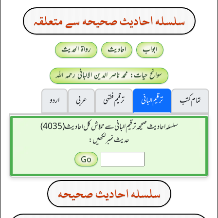
سلسله احاديث صحيحه سے متعلقہ
ابواب
احادیث
رواۃ الحدیث
سوانح حیات: محمد ناصر الدین الالبانی رحمہ اللہ
تمام کتب
ترقیم البانی
ترقيم فقہی
عربی
اردو
سلسله احاديث صحيحه ترقیم البانی سے تلاش کل احادیث (4035)
حدیث نمبر لکھیں:
سلسله احاديث صحيحه