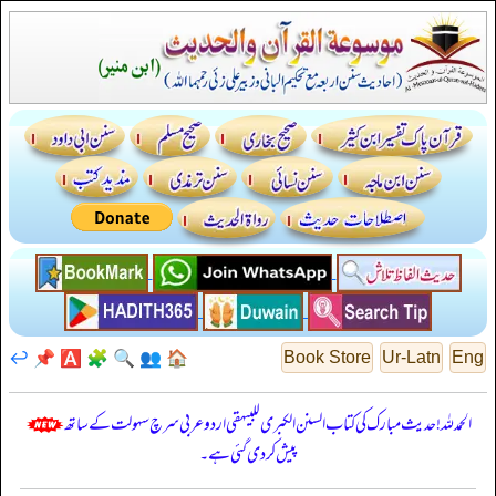
↩️
📌
🅰️
🧩
🔍
👥
🏠
Book Store
Ur-Latn
Eng
الحمدللہ! حدیث مبارک کی کتاب السنن الكبرى للبيهقي اردو عربی سرچ سہولت کے ساتھ
پیش کر دی گئی ہے۔