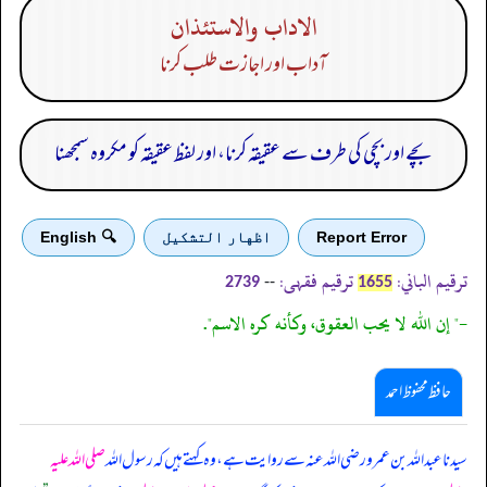
الاداب والاستئذان
آداب اور اجازت طلب کرنا
بچے اور بچی کی طرف سے عقیقہ کرنا، اور لفظ عقیقہ کو مکروہ سمجھنا
Report Error
اظهار التشكيل
🔍 English
ترقیم الباني:
ترقیم فقہی:
--
2739
1655
-" إن الله لا يحب العقوق، وكأنه كره الاسم".
حافظ محفوظ احمد
سیدنا عبداللہ بن عمرو رضی اللہ عنہ سے روایت ہے، وہ کہتے ہیں کہ رسول اللہ
صلی اللہ علیہ