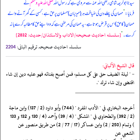
سیدنا ابوکریمہ شامی رضی اللہ عنہ سے مروی ہے کہ رسول اللہ
صلی اللہ علیہ وسلم
نے
فرمایا:
”
مہمان کی پہلے دن کی ضیافت ہر (‏‏‏‏میزبان) مسلمان پر حق ہے، کسی کے گھر آنے والے
مہمان (‏‏‏‏کا حق) اس پر قرض ہوتا ہے، یہ مہمان کی مرضی ہے کہ وہ اپنے حق کا مطالبہ کرے یا نہ
[سلسله احاديث صحيحه/الاداب والاستئذان/حدیث: 2832]
کرے۔
“
سلسلہ احادیث صحیحہ ترقیم البانی:
2204
قال الشيخ الألباني:
- " ليلة الضيف حق على كل مسلم، فمن أصبح بفنائه فهو عليه دين إن شاء
اقتضى وإن شاء ترك ".
‏‏‏‏_____________________
‏‏‏‏أخرجه البخاري في " الأدب المفرد " (744) وأبو داود (2 / 137) وابن ماجة
‏‏‏‏(2 / 392) والطحاوي في " المشكل " (4 / 39) وأحمد (4 / 130 و 132 و 133
‏‏‏‏) وتمام (250 / 2) وابن عساكر (17 / 77 / 2) من طريق منصور عن
الشعبي عن