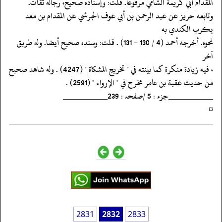
‏‏‏‏المقدام أبي كريمة الشامي مرفوعا. قلت: وإسناده صحيح، رجاله ثقات.
‏‏‏‏وتابعه حريز عن عبد الرحمن بن أبي عوف الجرشي عن المقدام بن معد
يكرب الكندي به
‏‏‏‏نحوه. أخرجه أحمد (4 / 130 - 131) . قلت: وسنده صحيح أيضا. وله طريق
آخر
‏‏‏‏، فيه زيادة منكرة كما بينته في " تخريج المشكاة " (4247) . وله شاهد صحيح
‏‏‏‏من حديث عقبة بن عامر مخرج في " الإرواء " (2591) .
‏‏‏‏__________جزء : 5 /صفحہ : 239__________
‏‏‏‏¤
2831
2832
2833