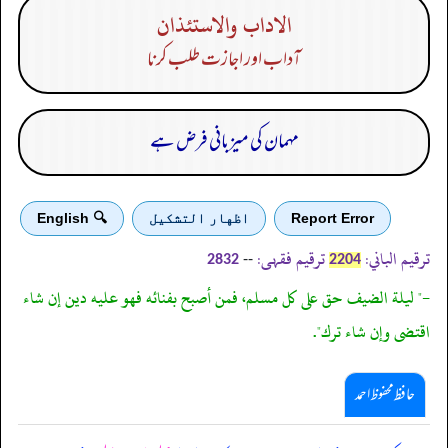
الاداب والاستئذان
آداب اور اجازت طلب کرنا
مہمان کی میزبانی فرض ہے
Report Error
اظهار التشكيل
🔍 English
ترقیم الباني:
ترقیم فقہی:
--
2832
2204
-" ليلة الضيف حق على كل مسلم، فمن أصبح بفنائه فهو عليه دين إن شاء
اقتضى وإن شاء ترك".
حافظ محفوظ احمد