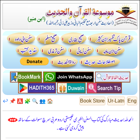
↩️
📌
🅰️
🧩
🔍
👥
🏠
Book Store
Ur-Latn
Eng
الحمدللہ! حدیث مبارک کی کتاب السنن الكبرى للبيهقي اردو عربی سرچ سہولت کے ساتھ
پیش کر دی گئی ہے۔