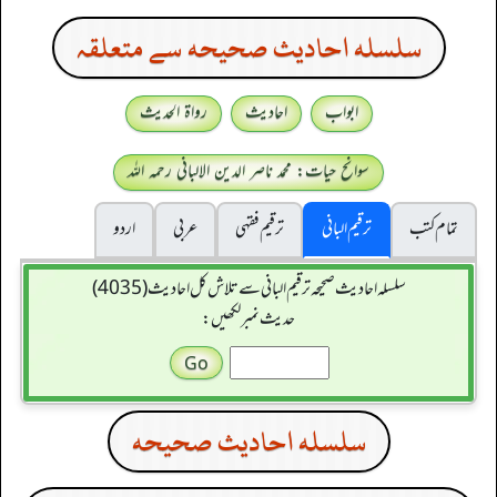
سلسله احاديث صحيحه سے متعلقہ
ابواب
احادیث
رواۃ الحدیث
سوانح حیات: محمد ناصر الدین الالبانی رحمہ اللہ
تمام کتب
ترقیم البانی
ترقيم فقہی
عربی
اردو
سلسله احاديث صحيحه ترقیم البانی سے تلاش کل احادیث (4035)
حدیث نمبر لکھیں:
سلسله احاديث صحيحه