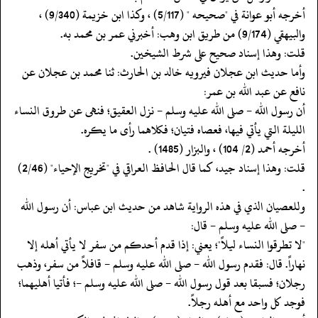
‏‏‏‏أخرجه أبو عوانة في "صحيحه " (5/117) ، وكذا ابن خزيمة (9/340) ،
والبيهقي (9/174) من طريق ابن وهب: أخبرني عمر بن محمد به.
‏‏‏‏قلت: وهذا إسناد صحيح على شرط الشيخين.
‏‏‏‏وأما حديث ابن عجلان فيرويه خالد بن الحارث: ثنا محمد بن عجلان عن
نافع عن عبد الله بن عمر:
‏‏‏‏أن رسول الله - صلى الله عليه وسلم - نزل العقيق؛ فنهى عن طروق النساء
الليلة التي يأتي فيها، فعصاه فتيان؛ فكلاهما رأى ما يكره.
‏‏‏‏أخرجه أحمد (2/ 104) ، والبزار (1485) .
‏‏‏‏قلت: وهذا إسناد جيد، كما قال الحافظ العراقي في "تخريج الإحياء" (2/46)
.
‏‏‏‏وللعصيان الذي في هذه الرواية شاهد من حديث ابن عباس: أن رسول الله
- صلى الله عليه وسلم - قال:
‏‏‏‏"لا تطرقوا النساء ليلاً"؛ يعني: إذا قدم أحدكم من سفر لا يأتي أهله إلا
نهاراً. قال: فقدم رسول الله - صلى الله عليه وسلم - قافلاً من سفر، وذهب
رجلان؛ فسبقا بعد قول رسول الله - صلى الله عليه وسلم -؛ فأتيا أهليهما؛
فوجد كل واحد مع أهله رجلاً.