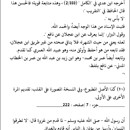
‏‏‏‏أخرجه ابن عدي في "الكامل " (2/333) ، وهذه متابعة قوية؛ فالحسن هذا
قال الحافظ في "التقريب ":
‏‏‏‏"لا بأس به ".
‏‏‏‏فثبت الإسناد من هذا الوجه أيضاً، والحمد الله.
‏‏‏‏وقول البزار: "إنما يعرف عن ابن عجلان عن نافع ".
‏‏‏‏لعله يعني من حيث الشهرة، فلا ينافي صحته من غير طريق ابن عجلان،
فقد تابعه من هو أحفظ وأوثق منه، وهو عبيد الله العمري كما تقدم.
‏‏‏‏وتابعه أيضاً عمر بن محمد- وهو ابن زيد بن عبد الله بن عمر بن الخطاب
المدني- عن نافع بلفظ:
‏‏‏‏¬
‏‏‏‏__________
‏‏‏‏(¬1) كذا الأصل المطبوع، وفي النسخة المصورة على القلب: تقديم المرة
الأخرى على الأولى.
‏‏‏‏__________جزء : 7 /صفحہ : 222__________
‏‏‏‏أن رسول الله - صلى الله عليه وسلم - لما قدم من غزوة قال: "لا تطرقوا
النساء". وأرسل من يؤذن في الناس أنه قادم بالغداة.