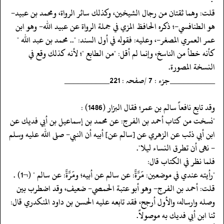
‏‏‏‏قلت: وهما ثقتان من رجال الشيخين، وكذلك سائر الرواة، ومحمد بن عبيد-
هو الطنافسي-؛ ذكره الحافظ المزي في جملة الرواة عن عبيد الله- وهو ابن
عمر العمري المصغر-، وعليه: فقوله في أول السند: ".. محمد بن عبد الله "
كأنه خطأ من الناسخ، وإنما لم أقل: "من الطابع "؛ لأنه كذلك وقع في
النسخة المصورة.
‏‏‏‏__________جزء : 7 /صفحہ : 221__________
‏‏‏‏وقد تابع نافعاً سالم بن عمر؛ فقال البزار (1486) :
‏‏‏‏"نسخت من كتاب أحمد بن الفرج: عن محمد بن إسماعيل بن أبي فديك عن
ابن أبي ذئب عن الزهري عن [سالم عن] أبيه أن النبي- صلى الله عليه وسلم
- نهى أن تطرق النساء ليلا".
‏‏‏‏فلما نظر في الكتاب قال:
‏‏‏‏"رأيته عندي في موضعين: مَرَّةَّ: عن سالم عن أبيه؛ ومَرَّةَّ: عن سالم " (¬1) .
‏‏‏‏قلت: أحمد بن الفرج- وهو أبو عتبة الحمصي- ضعيف، وقد اضطرب بين
وصله وارساله، والأول أرجح، فقد تابعه عليه الحسن بن داود المنكدري قال:
ثنا ابن أبي فديك به موصولاً.