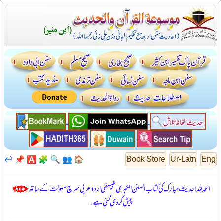
↩️
📌
🅰️
🧩
🔍
👥
🏠
Book Store
Ur-Latn
Eng
الحمدللہ! حدیث مبارک کی کتاب السنن الكبرى للبيهقي اردو عربی سرچ سہولت کے ساتھ
پیش کر دی گئی ہے۔