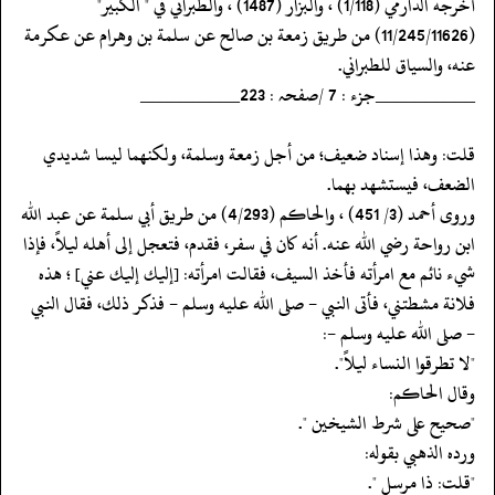
‏‏‏‏أخرجه الدارمي (1/118) ، والبزار (1487) ، والطبراني في " الكبير"
(11/245/11626) من طريق زمعة بن صالح عن سلمة بن وهرام عن عكرمة
عنه، والسياق للطبراني.
‏‏‏‏__________جزء : 7 /صفحہ : 223__________
‏‏‏‏قلت: وهذا إسناد ضعيف؛ من أجل زمعة وسلمة، ولكنهما ليسا شديدي
الضعف، فيستشهد بهما.
‏‏‏‏وروى أحمد (3/ 451) ، والحاكم (4/293) من طريق أبي سلمة عن عبد الله
ابن رواحة رضي الله عنه. أنه كان في سفر، فقدم، فتعجل إلى أهله ليلاً، فإذا
شيء نائم مع امرأته فأخذ السيف، فقالت امرأته: [إليك إليك عني] ؛ هذه
فلانة مشطتني، فأتى النبي - صلى الله عليه وسلم - فذكر ذلك، فقال النبي
- صلى الله عليه وسلم -:
‏‏‏‏"لا تطرقوا النساء ليلاً".
‏‏‏‏وقال الحاكم:
‏‏‏‏"صحيح على شرط الشيخين ".
‏‏‏‏ورده الذهبي بقوله:
‏‏‏‏"قلت: ذا مرسل ".