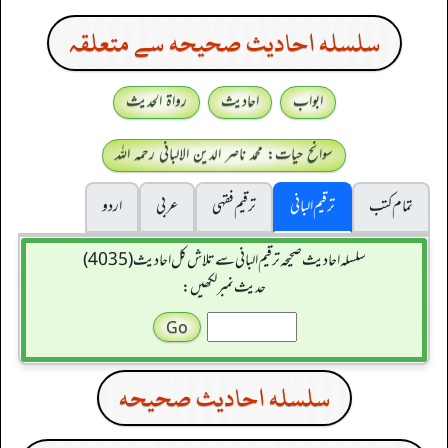
سلسله احاديث صحيحه سے متعلقہ
ابواب
احادیث
رواۃ الحدیث
سوانح حیات: محمد ناصر الدین الالبانی رحمہ اللہ
تمام کتب
ترقیم البانی
ترقيم فقہی
عربی
اردو
سلسله احاديث صحيحه ترقیم البانی سے تلاش کل احادیث (4035)
حدیث نمبر لکھیں:
سلسله احاديث صحيحه