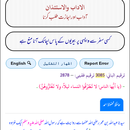
الاداب والاستئذان
آداب اور اجازت طلب کرنا
کسی سفر سے واپسی پر بیویوں کے پاس اچانک آنا منع ہے
Report Error
اظهار التشكيل
🔍 English
ترقیم الباني:
ترقیم فقہی:
--
2878
3085
-
(يا أيُّها الناس! لا تَطْرُقُوا النساء ليلاً، ولا تَغْتَرُّوهُنَّ)
.
حافظ محفوظ احمد
سیدنا عبداللہ بن عمر رضی اللہ عنہما سے روایت ہے کہ رسول اللہ
صلی اللہ علیہ وسلم
ایک غزوہ