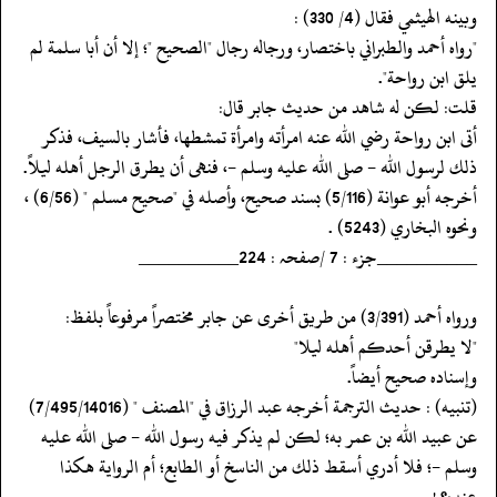
‏‏‏‏وبينه الهيثمي فقال (4/ 330) :
‏‏‏‏"رواه أحمد والطبراني باختصار، ورجاله رجال "الصحيح "؛ إلا أن أبا سلمة لم
يلق ابن رواحة".
‏‏‏‏قلت: لكن له شاهد من حديث جابر قال:
‏‏‏‏أتى ابن رواحة رضي الله عنه امرأته وامرأة تمشطها، فأشار بالسيف، فذكر
ذلك لرسول الله - صلى الله عليه وسلم -، فنهى أن يطرق الرجل أهله ليلاً.
‏‏‏‏أخرجه أبو عوانة (5/116) بسند صحيح، وأصله في "صحيح مسلم " (6/56) ،
ونحوه البخاري (5243) .
‏‏‏‏__________جزء : 7 /صفحہ : 224__________
‏‏‏‏ورواه أحمد (3/391) من طريق أخرى عن جابر مختصراً مرفوعاً بلفظ:
‏‏‏‏"لا يطرقن أحدكم أهله ليلا"
‏‏‏‏وإسناده صحيح أيضاً.
‏‏‏‏(تنبيه) : حديث الترجمة أخرجه عبد الرزاق في "المصنف " (7/495/14016)
عن عبيد الله بن عمر به؛ لكن لم يذكر فيه رسول الله - صلى الله عليه
وسلم -؛ فلا أدري أسقط ذلك من الناسخ أو الطابع؛ أم الرواية هكذا
عنده؟ !