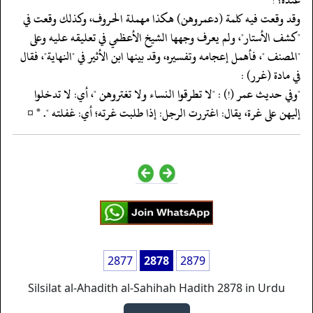
‏‏‏‏وقد وقعت فيه كلمة (دعمروهن) هكذا مهملة الحروف، وكذلك وقعت في
"كشف الأستار"، ولم يعرف وجهها الشيخ الأعظمي في تعليقه عليه وعلى
"المصنف "، فأهمل إعجامه وتفسيره، وقد بينها ابن الأثير في "النهاية"، فقال
في مادة (غرر) :
‏‏‏‏"وفي حديث عمر (!) : "لا تطرقوا النساء ولا تغتروهن "، أي: لا تدخلوا
إليهن على غرة، يقال: اغتررت الرجل: إذا طلبت غرته؛ أي: غفلته ". * ¤
2877
2878
2879
Silsilat al-Ahadith al-Sahihah Hadith 2878 in Urdu