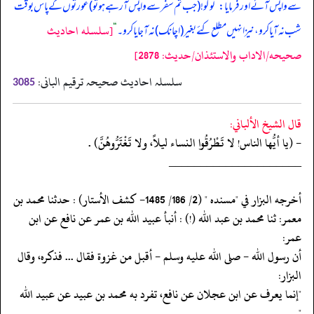
سے واپس آئے اور فرمایا:
”
لوگو! (‏‏‏‏جب تم سفر سے واپس آ رہے ہو تو) عورتوں کے پاس بوقت
[سلسله احاديث
شب نہ آیا کرو، نیز انہیں مطلع کئے بغیر (‏‏‏‏اچانک) نہ آ جایا کرو۔
“
صحيحه/الاداب والاستئذان/حدیث: 2878]
سلسلہ احادیث صحیحہ ترقیم البانی:
3085
قال الشيخ الألباني:
- (يا أيُّها الناس! لا تَطْرُقُوا النساء ليلاً، ولا تَغْتَرُّوهُنَّ) .
‏‏‏‏_____________________
‏‏‏‏أخرجه البزار في "مسنده " (2/ 186/ 1485- كشف الأستار) : حدثنا محمد بن
معمر: ثنا محمد بن عبد الله (!) : أنبأ عبيد الله بن عمر عن نافع عن ابن
عمر:
‏‏‏‏أن رسول الله - صلى الله عليه وسلم - أقبل من غزوة فقال ... فذكره، وقال
البزار:
‏‏‏‏"إنما يعرف عن ابن عجلان عن نافع، تفرد به محمد بن عبيد عن عبيد الله
".