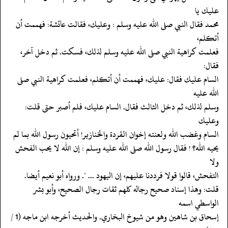
عليك يا
‏‏‏‏محمد فقال النبي صلى الله عليه وسلم : وعليك، فقالت عائشة: فهممت أن
أتكلم،
‏‏‏‏فعلمت كراهية النبي صلى الله عليه وسلم لذلك، فسكت. ثم دخل آخر،
فقال:
‏‏‏‏السام عليك فقال: عليك، فهممت أن أتكلم، فعلمت كراهية النبي صلى
الله عليه
‏‏‏‏وسلم لذلك، ثم دخل الثالث فقال. السام عليك، فلم أصبر حتى قلت:
وعليك
‏‏‏‏السام وغضب الله ولعنته إخوان القردة والخنازير! أتحيون رسول الله بما لم
‏‏‏‏يحيه الله؟ ! فقال رسول الله صلى الله عليه وسلم : إن الله لا يحب الفحش
ولا
‏‏‏‏التفحش، قالوا قولا فرددنا عليهم، إن اليهود ... ". ورواه أبو نعيم أيضا.
‏‏‏‏قلت: وهذا إسناد صحيح رجاله كلهم ثقات رجال الصحيح، وأبو بشر
الواسطي اسمه
‏‏‏‏إسحاق بن شاهين وهو من شيوخ البخاري. والحديث أخرجه ابن ماجه (1 /