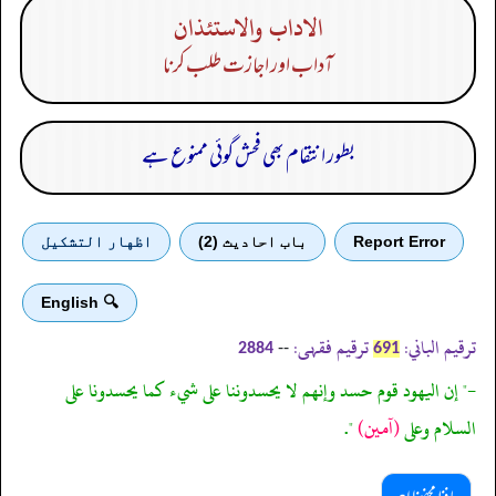
الاداب والاستئذان
آداب اور اجازت طلب کرنا
بطور انتقام بھی فحش گوئی ممنوع ہے
Report Error
باب احادیث (2)
اظهار التشكيل
🔍 English
ترقیم الباني:
ترقیم فقہی:
--
2884
691
-" إن اليهود قوم حسد وإنهم لا يحسدوننا على شيء كما يحسدونا على
السلام وعلى
(آمين)
".