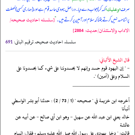
«وعليك»
صرف
کہہ کر) جواب دے دیا۔ دراصل یہودی حاسد قوم ہے اور (‏‏‏‏ ہماری کسی) خصلت
[سلسله احاديث صحيحه/
پر اتنا حسد نہیں کرتے جتنا کہ سلام اور آمین پر کرتے ہیں۔
“
الاداب والاستئذان/حدیث: 2884]
سلسلہ احادیث صحیحہ ترقیم البانی:
691
قال الشيخ الألباني:
- " إن اليهود قوم حسد وإنهم لا يحسدوننا على شيء كما يحسدونا على
السلام وعلى (آمين) ".
‏‏‏‏_____________________
‏‏‏‏أخرجه ابن خزيمة في " صحيحه " (1 / 73 / 2) : حدثنا أبو بشر الواسطي
أنبأنا
‏‏‏‏خالد يعني ابن عبد الله عن سهيل - وهو ابن أبي صالح - عن أبيه عن
عائشة
‏‏‏‏قالت: " دخل يهودي على رسول الله صلى الله عليه وسلم ، فقال: السام