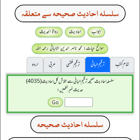
سلسله احاديث صحيحه سے متعلقہ
ابواب
احادیث
رواۃ الحدیث
سوانح حیات: محمد ناصر الدین الالبانی رحمہ اللہ
تمام کتب
ترقیم البانی
ترقيم فقہی
عربی
اردو
سلسله احاديث صحيحه ترقیم البانی سے تلاش کل احادیث (4035)
حدیث نمبر لکھیں:
سلسله احاديث صحيحه