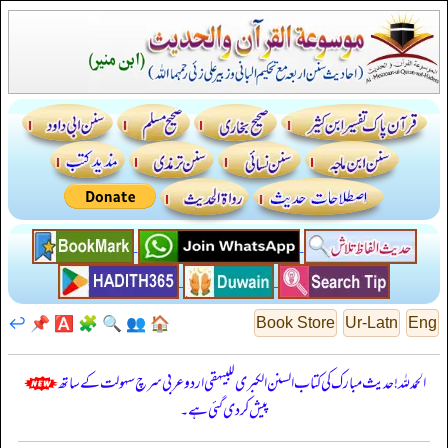
↩️
📌
🅰️
🧩
🔍
👥
🏠
Book Store
Ur-Latn
Eng
الحمدللہ! حدیث مبارک کی کتاب السنن الكبرى للبيهقي اردو عربی سرچ سہولت کے ساتھ
پیش کر دی گئی ہے۔