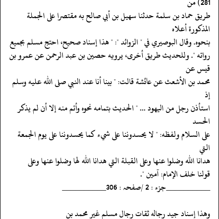
281) من
‏‏‏‏طريق حماد بن سلمة حدثنا سهيل بن أبي صالح به مقتصرا على الجملة
المذكورة أعلاه
‏‏‏‏بنحوه. وقال البوصيري في " الزوائد ": " هذا إسناد صحيح، احتج مسلم بجميع
‏‏‏‏رواته ". وللحديث طريق أخرى، يرويه حصين بن عبد الرحمن عن عمرو بن
قيس عن
‏‏‏‏محمد بن الأشعث عن عائشة قالت: " بينا أنا عند النبي صلى الله عليه وسلم
إذ
‏‏‏‏استأذن رجل من اليهود ... " الحديث بتمامه نحوه وأتم منه إلا أن لم يذكر
الحسد
‏‏‏‏على السلام ولفظه: " لا يحسدوننا على شيء كما يحسدوننا على يوم الجمعة
التي
‏‏‏‏هدانا الله وضلوا عنها وعلى القبلة التي هدانا الله لها وضلوا عنها وعلى
‏‏‏‏قولنا خلف الإمام: آمين ".
‏‏‏‏__________جزء : 2 /صفحہ : 306__________
‏‏‏‏وهذا إسناد جيد رجاله ثقات رجال مسلم غير محمد بن