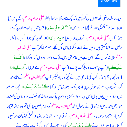
حافظ محفوظ احمد
سیدہ عائشہ رضی اللہ عنہا بیان کرتی ہیں کہ ایک یہودی، رسول اللہ
صلی اللہ علیہ وسلم
کے پاس آیا
«اَلسَّامُ عَلَيكُم»
اور (‏‏‏‏السلام علیکم کی بجائے) کہا: اے محمد!
(‏‏‏‏یعنی آپ پر موت اور ہلاکت
«وعليك»
ہو)۔ آپ
صلی اللہ علیہ وسلم
نے یوں جواب دیا:
(‏‏‏‏اور تجھ پر بھی ہو)۔
“
سیدہ عائشہ
رضی اللہ عنہا کہتی ہیں: میں نے بات تو کرنا چاہی لیکن مجھے معلوم تھا کہ آپ
صلی اللہ علیہ
«اَلسَّامُ
وسلم
ناپسند کریں گے، اس لیے میں خاموش رہی۔ ایک دوسرا یہودی آیا اور کہا:
عَلَيكُم»
«وعليك»
(‏‏‏‏آپ پر موت اور ہلاکت پڑے) آپ
صلی اللہ علیہ وسلم
نے فرمایا:
”
(‏‏‏‏اور تجھ پر بھی ہو)۔
”
‏‏‏‏ اب کی بار بھی میں نے کچھ کہنا چاہا لیکن آپ
صلی اللہ علیہ وسلم
کے ناپسند
«اَلسَّامُ عَلَيكُم»
کرنے کی وجہ سے (‏‏‏‏ خاموش رہی)، پھر تیسرا یہودی آیا اور کہا:
۔ مجھ سے صبر
نہ ہو سکا اور میں یوں بول اٹھی: بندرو اور خنزیرو! تم پر ہلاکت ہو، اللہ کا غضب ہو اور اس کی لعنت
ہو۔ جس انداز میں اللہ تعالیٰ نے رسول اللہ
صلی اللہ علیہ وسلم
کو سلام نہیں دیا، کیا تم وہ انداز اختیار
کرنا چاہتے ہو؟ رسول اللہ
صلی اللہ علیہ وسلم
نے فرمایا: اللہ تعالیٰ بدزبانی اور فحش گوئی کو پسند نہیں
«اَلسَّامُ عَلَيكُم»
کرتا، ان (‏‏‏‏ یہودیوں) نے
کہا اور ہم نے بھی (‏‏‏‏ بدگوئی سے بچتے ہوئے