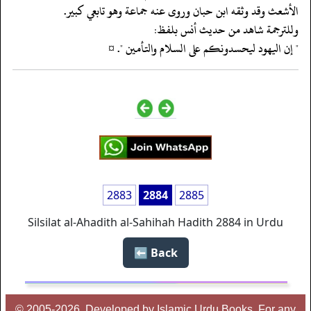
‏‏‏‏الأشعث وقد وثقه ابن حبان وروى عنه جماعة وهو تابعي كبير.
‏‏‏‏وللترجمة شاهد من حديث أنس بلفظ:
‏‏‏‏" إن اليهود ليحسدونكم على السلام والتأمين ". ¤
2883
2884
2885
Silsilat al-Ahadith al-Sahihah Hadith 2884 in Urdu
Back ⬅️
© 2005-2026, Developed by Islamic Urdu Books, For any