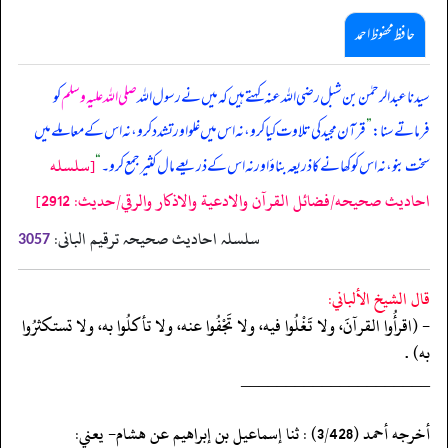
حافظ محفوظ احمد
سیدنا عبدالرحمٰن بن شبل رضی اللہ عنہ کہتے ہیں کہ میں نے رسول اللہ
صلی اللہ علیہ وسلم
کو
فرماتے سنا:
”
قرآن مجید کی تلاوت کیا کرو، نہ اس میں غلو اور تشدد کرو، نہ اس کے معاملے میں
[سلسله
سخت بنو، نہ اس کو کھانے کا ذریعہ بناؤ اور نہ اس کے ذریعے مال کثیر جمع کرو۔
“
احاديث صحيحه/فضائل القرآن والادعية والاذكار والرقي/حدیث: 2912]
سلسلہ احادیث صحیحہ ترقیم البانی:
3057
قال الشيخ الألباني:
- (اقرأُوا القرآنَ، ولا تَغْلُوا فيه، ولا تَجْفُوا عنه، ولا تأكلُوا به، ولا تستكثرُوا
به) .
‏‏‏‏_____________________
‏‏‏‏أخرجه أحمد (3/428) : ثنا إسماعيل بن إبراهيم عن هشام- يعني: