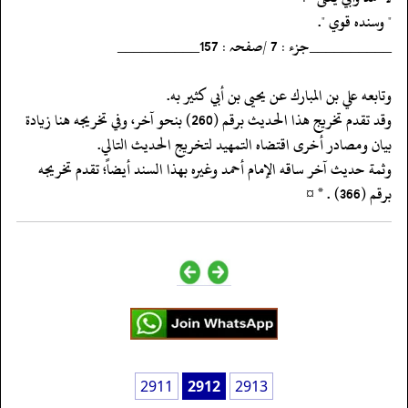
‏‏‏‏" وسنده قوي ".
‏‏‏‏__________جزء : 7 /صفحہ : 157__________
‏‏‏‏وتابعه علي بن المبارك عن يحيى بن أبي كثير به.
‏‏‏‏وقد تقدم تخريج هذا الحديث برقم (260) بنحو آخر، وفي تخريجه هنا زيادة
بيان ومصادر أخرى اقتضاه التمهيد لتخريج الحديث التالي.
‏‏‏‏وثمة حديث آخر ساقه الإمام أحمد وغيره بهذا السند أيضاً؛ تقدم تخريجه
‏‏‏‏برقم (366) . * ¤
2911
2912
2913