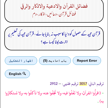
فضائل القرآن والادعية والاذكار والرقي
فضائل قرآن، دعا ئیں، اذکار، دم
قرآن مجید کے حصول کو دنیا کا سبب نہ بنایا جائے، قرآن مجید کی تعلیم پر
اجرت لینا کیسا ہے؟
Report Error
باب احادیث (5)
اظهار التشكيل
🔍 English
ترقیم الباني:
ترقیم فقہی:
--
2912
3057
-
(اقرأُوا القرآنَ، ولا تَغْلُوا فيه، ولا تَجْفُوا عنه، ولا تأكلُوا به، ولا تستكثرُوا
به)
.