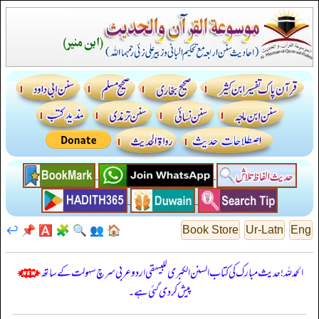
↩️
📌
🅰️
🧩
🔍
👥
🏠
Book Store
Ur-Latn
Eng
الحمدللہ! حدیث مبارک کی کتاب السنن الكبرى للبيهقي اردو عربی سرچ سہولت کے ساتھ
پیش کر دی گئی ہے۔