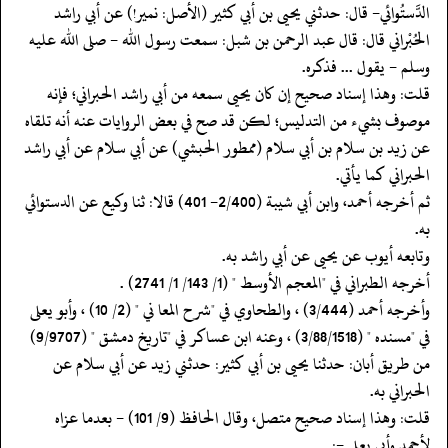
الدَّستُوائي- قال: حدثني يحيى بن أبي كثير (الأصل: نمير!) عن أبي راشد
الحُبْراني قال: قال عبد الرحمن بن شبل: سمعت رسول الله - صلى الله عليه
وسلم - يقول ... فذكره.
‏‏‏‏قلت: وهذا إسناد صحيح إن كان يحيى سمعه من أبي راشد الحبراني؛ فإنه
موصوف بشيء من التدليس؛ لكن قد صح في بعض الروايات عنه أنه تلقاه
عن زيد بن سلام بن أبي سلام (ممطور الحبشي) عن أبي سلام عن أبي راشد
الحبراني كما يأتي.
‏‏‏‏ثم أخرجه أحمد، وابن أبي شيبة (2/400- 401) قالا: ثنا وكيع عن الدستوائي
به.
‏‏‏‏وتابعه أيوب عن يحيى عن أبي راشد به.
‏‏‏‏أخرجه الطبراني في "المعجم الأوسط " (1/ 143/ 1/ 2741) .
‏‏‏‏وأخرجه أحمد (3/444) ، والطحاوي في "شرح المعا ني " (2/ 10) ، وأبو يعلى
في "مسنده " (3/88/1518) ، وعنه ابن عساكر في "تاريخ دمشق " (9/9707)
من طريق أبان: حدثنا يحيى بن أبي كثير: حدثني زيد عن أبي سلام عن
الحبراني به.
‏‏‏‏قلت: وهذا إسناد صحيح متصل، وقال الحافظ (9/ 101) - بعدما عزاه
‏‏‏‏لأحمد وأبي يعلى -: