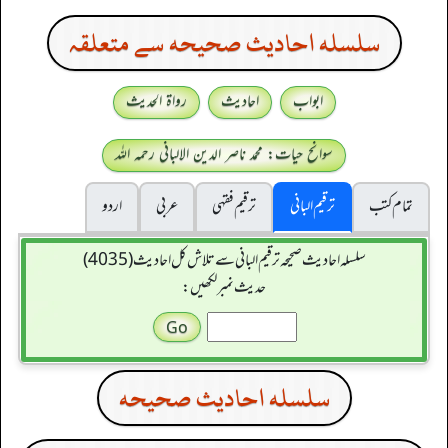
سلسله احاديث صحيحه سے متعلقہ
ابواب
احادیث
رواۃ الحدیث
سوانح حیات: محمد ناصر الدین الالبانی رحمہ اللہ
تمام کتب
ترقیم البانی
ترقيم فقہی
عربی
اردو
سلسله احاديث صحيحه ترقیم البانی سے تلاش کل احادیث (4035)
حدیث نمبر لکھیں:
سلسله احاديث صحيحه