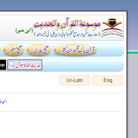
Ur-Latn
Eng
الحمد