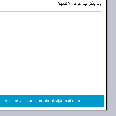
‏‏‏‏ولم يذكر فيه جرحا ولا تعديلا. ¤
or email us at islamicurdubooks@gmail.com