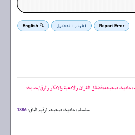
Report Error
اظهار التشكيل
🔍 English
احاديث صحيحه/فضائل القرآن والادعية والاذكار والرقي/حدیث:
سلسلہ احادیث صحیحہ ترقیم البانی:
1886