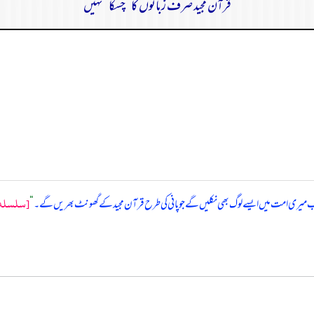
قرآن مجید صرف زبانوں کا ”چسکا“ نہیں
[سلسله 
میری امت میں ایسے لوگ بھی نکلیں گے جو پانی کی طرح قرآن مجید کے گھونٹ بھریں گے۔
“