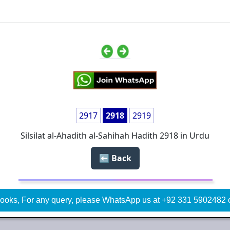
2917
2918
2919
Silsilat al-Ahadith al-Sahihah Hadith 2918 in Urdu
Back ⬅️
ooks, For any query, please WhatsApp us at +92 331 5902482 