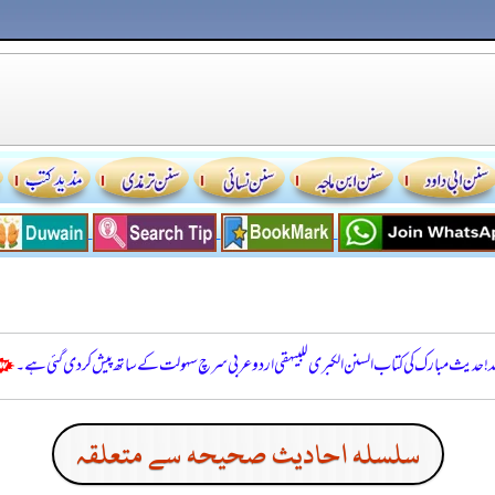
للہ! حدیث مبارک کی کتاب السنن الكبرى للبيهقي اردو عربی سرچ سہولت کے ساتھ پیش کر دی گئی ہے۔
سلسله احاديث صحيحه سے متعلقہ