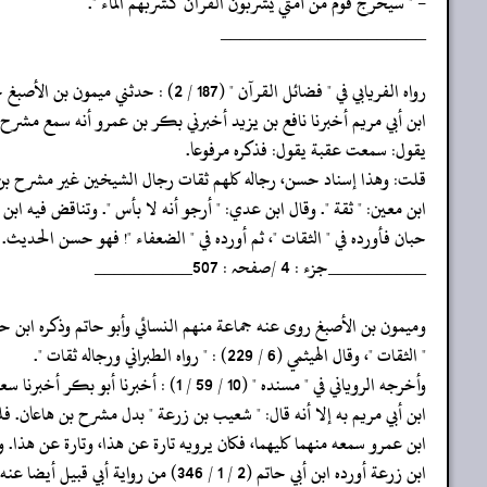
- " سيخرج قوم من أمتي يشربون القرآن كشربهم الماء ".
‏‏‏‏_____________________
‏‏‏‏رواه الفريابي في " فضائل القرآن " (187 / 2) : حدثني ميمون بن الأصبغ حدثنا
‏‏‏‏ابن أبي مريم أخبرنا نافع بن يزيد أخبرني بكر بن عمرو أنه سمع مشرح
‏‏‏‏يقول: سمعت عقبة يقول: فذكره مرفوعا.
‏‏‏‏قلت: وهذا إسناد حسن، رجاله كلهم ثقات رجال الشيخين غير مشرح بن
‏‏‏‏ابن معين: " ثقة ". وقال ابن عدي: " أرجو أنه لا بأس ". وتناقض فيه ابن
‏‏‏‏حبان فأورده في " الثقات "، ثم أورده في " الضعفاء "! فهو حسن الحديث.
‏‏‏‏__________جزء : 4 /صفحہ : 507__________
‏‏‏‏وميمون بن الأصبغ روى عنه جماعة منهم النسائي وأبو حاتم وذكره ابن حب
‏‏‏‏" الثقات "، وقال الهيثمي (6 / 229) : " رواه الطبراني ورجاله ثقات ".
‏‏‏‏وأخرجه الروياني في " مسنده " (10 / 59 / 1) : أخبرنا أبو بكر أخبرنا سعيد
‏‏‏‏ابن أبي مريم به إلا أنه قال: " شعيب بن زرعة " بدل مشرح بن هاعان. 
‏‏‏‏ابن عمرو سمعه منهما كليهما، فكان يرويه تارة عن هذا، وتارة عن هذا.
‏‏‏‏ابن زرعة أورده ابن أبي حاتم (2 / 1 / 346) من رواية أبي قبيل أيضا عنه.