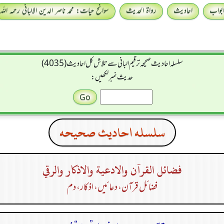
بواب
احادیث
رواۃ الحدیث
سوانح حیات: محمد ناصر الدین الالبانی رحمہ اللہ
سلسله احاديث صحيحه ترقیم البانی سے تلاش کل احادیث (4035)
حدیث نمبر لکھیں:
سلسله احاديث صحيحه
فضائل القرآن والادعية والاذكار والرقي
فضائل قرآن، دعا ئیں، اذکار، دم