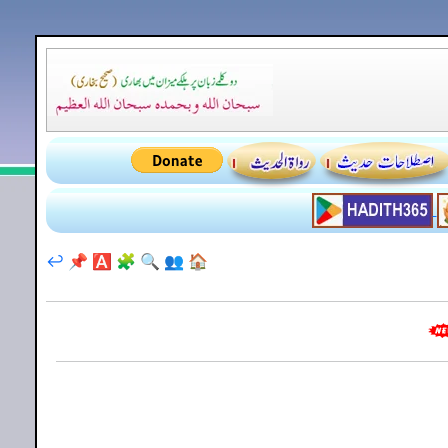
↩️
📌
🅰️
🧩
🔍
👥
🏠