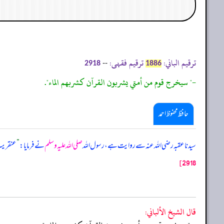
ترقیم الباني:
ترقیم فقہی:
--
2918
1886
-" سيخرج قوم من أمتي يشربون القرآن كشربهم الماء".
حافظ محفوظ احمد
سیدنا عقبہ رضی اللہ عنہ سے روایت ہے، رسول اللہ
صلی اللہ علیہ وسلم
نے فرمایا:
”
عنقریب 
2918]
قال الشيخ الألباني: