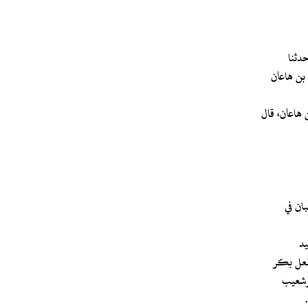
 بن هاعان
 هاعان، قال
ان في
فلعل بكر
 وشعيب