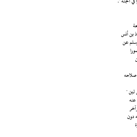
في الجنة ".
ذ بن أنس
وسلم عن
ورا
 صلاحه
 لين "
 عنه
وآخر
ه دون
ة