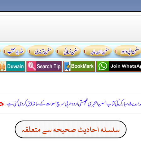
للہ! حدیث مبارک کی کتاب السنن الكبرى للبيهقي اردو عربی سرچ سہولت کے ساتھ پیش کر دی گئی ہے۔
سلسله احاديث صحيحه سے متعلقہ