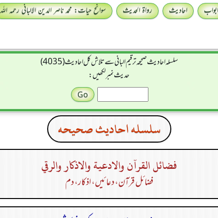
بواب
احادیث
رواۃ الحدیث
سوانح حیات: محمد ناصر الدین الالبانی رحمہ اللہ
سلسله احاديث صحيحه ترقیم البانی سے تلاش کل احادیث (4035)
حدیث نمبر لکھیں:
سلسله احاديث صحيحه
فضائل القرآن والادعية والاذكار والرقي
فضائل قرآن، دعا ئیں، اذکار، دم