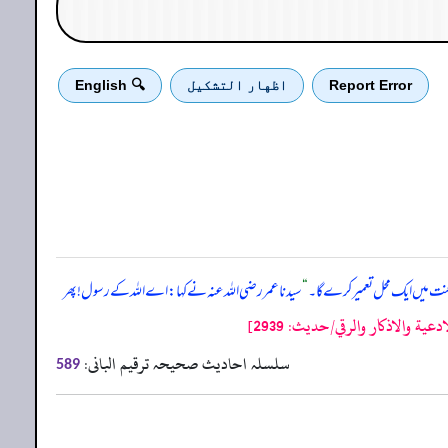
Report Error
اظهار التشكيل
🔍 English
جنت میں ایک محل تعمیر کرے گا۔
“
سیدنا عمر رضی اللہ عنہ نے کہا: اے اللہ کے رسول! پھر
 والاذكار والرقي/حدیث: 2939]
سلسلہ احادیث صحیحہ ترقیم البانی:
589