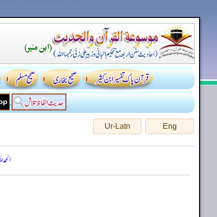
Ur-Latn
Eng
الحمد