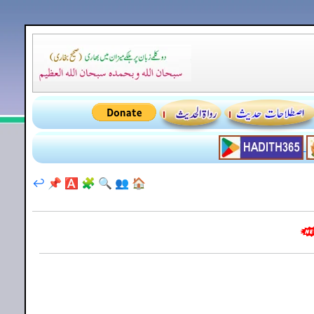
↩️
📌
🅰️
🧩
🔍
👥
🏠