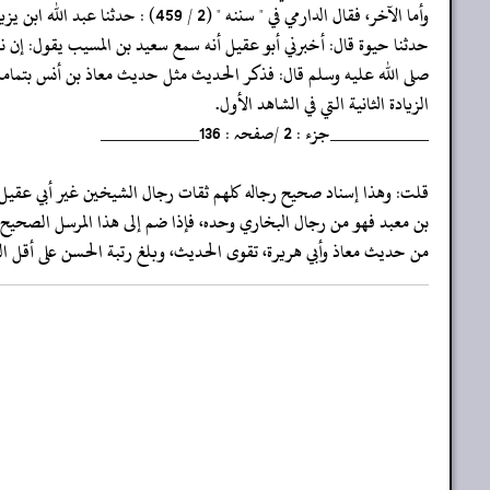
‏‏‏‏وأما الآخر، فقال الدارمي في " سننه " (2 / 459) : حدثنا عبد الله ابن يزيد
‏‏‏‏حدثنا حيوة قال: أخبرني أبو عقيل أنه سمع سعيد بن المسيب يقول: إن نب
‏‏‏‏صلى الله عليه وسلم قال: فذكر الحديث مثل حديث معاذ بن أنس بتمامه
‏‏‏‏الزيادة الثانية التي في الشاهد الأول.
‏‏‏‏__________جزء : 2 /صفحہ : 136__________
‏‏‏‏قلت: وهذا إسناد صحيح رجاله كلهم ثقات رجال الشيخين غير أبي عقيل
‏‏‏‏بن معبد فهو من رجال البخاري وحده، فإذا ضم إلى هذا المرسل الصحيح
‏‏‏‏من حديث معاذ وأبي هريرة، تقوى الحديث، وبلغ رتبة الحسن على أقل ا