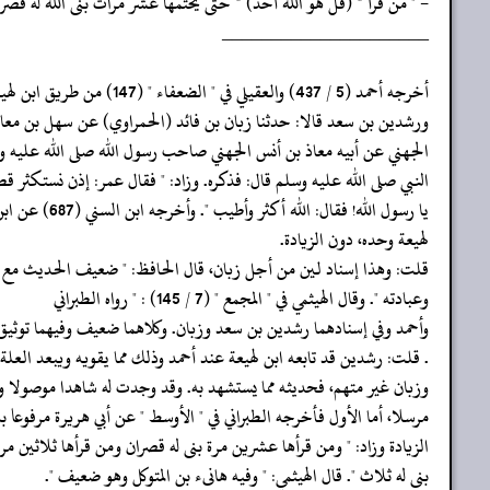
- " من قرأ * (قل هو الله أحد) * حتى يختمها عشر مرات بنى الله له قصرا 
‏‏‏‏_____________________
‏‏‏‏أخرجه أحمد (5 / 437) والعقيلي في " الضعفاء " (147) من طريق ابن لهيعة
‏‏‏‏ورشدين بن سعد قالا: حدثنا زبان بن فائد (الحمراوي) عن سهل بن معا
‏‏‏‏الجهني عن أبيه معاذ بن أنس الجهني صاحب رسول الله صلى الله عليه 
‏‏‏‏النبي صلى الله عليه وسلم قال: فذكره. وزاد: " فقال عمر: إذن نستكثر قص
‏‏‏‏يا رسول الله! فقال: الله أكثر وأطيب ". وأخرجه ابن السني (687) عن ابن
‏‏‏‏لهيعة وحده، دون الزيادة.
‏‏‏‏قلت: وهذا إسناد لين من أجل زبان، قال الحافظ: " ضعيف الحديث مع
‏‏‏‏وعبادته ". وقال الهيثمي في " المجمع " (7 / 145) : " رواه الطبراني
‏‏‏‏وأحمد وفي إسنادهما رشدين بن سعد وزبان. وكلاهما ضعيف وفيهما توثيق
‏‏‏‏. قلت: رشدين قد تابعه ابن لهيعة عند أحمد وذلك مما يقويه ويبعد العلة
‏‏‏‏وزبان غير متهم، فحديثه مما يستشهد به. وقد وجدت له شاهدا موصولا 
‏‏‏‏مرسلا، أما الأول فأخرجه الطبراني في " الأوسط " عن أبي هريرة مرفوعا ب
‏‏‏‏الزيادة وزاد: " ومن قرأها عشرين مرة بنى له قصران ومن قرأها ثلاثين مر
‏‏‏‏بنى له ثلاث ". قال الهيثمي: " وفيه هانىء بن المتوكل وهو ضعيف ".