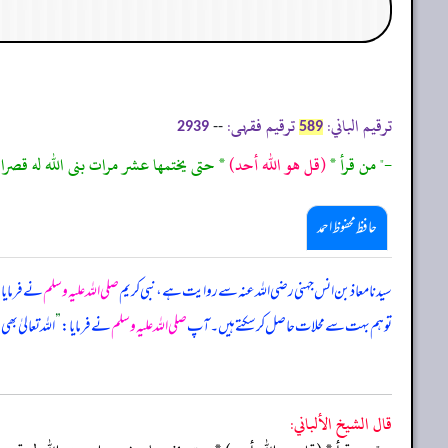
ترقیم الباني:
ترقیم فقہی:
--
2939
589
-" من قرأ *
(قل هو الله أحد)
* حتى يختمها عشر مرات بنى الله له قصرا ف
حافظ محفوظ احمد
سیدنا معاذ بن انس جہنی رضی اللہ عنہ سے روایت ہے، نبی کریم
صلی اللہ علیہ وسلم
نے فرمایا
تو ہم بہت سے محلات حاصل کر سکتے ہیں۔ آپ
صلی اللہ علیہ وسلم
نے فرمایا:
”
اللہ تعالیٰ ب
قال الشيخ الألباني: