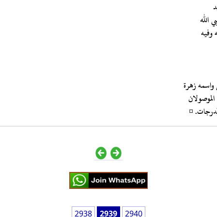
ي الله
 وفيه
 واسمه زهرة
 الموصولان
لدرجات. ¤
2938
2939
2940