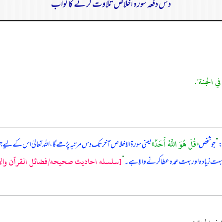
دس دفعہ سورہ اخلاص تلاوت کرنے کا ثواب
ي الجنة".
«قُلْ هُوَ اللَّهُ أَحَدٌ»
:
”
جو شخص
یعنی سورۃ الاخلاص آخر تک دس مرتبہ پڑھے گا، اللہ تعالیٰ اس کے لیے 
[سلسله احاديث صحيحه/فضائل القرآن والادعية
ھی بہت زیادہ اور بہت عمدہ عطا کرنے والا ہے۔
“