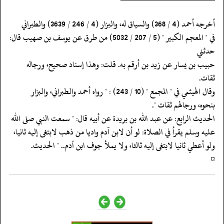
‏‏‏‏أخرجه أحمد (4 / 368) والسياق له، والبزار (4 / 246 / 3639) والطبراني
‏‏‏‏في " المعجم الكبير " (5 / 207 / 5032) من طرق عن يوسف بن صهيب قال:
حدثني
‏‏‏‏حبيب بن يسار عن زيد بن أرقم به. قلت: وهذا إسناد صحيح، ورجاله
ثقات.
‏‏‏‏وقال الهيثمي في " المجمع " (10 / 243) : " رواه أحمد والطبراني، والبزار
‏‏‏‏بنحوه، ورجالهم ثقات ".
‏‏‏‏الحديث الرابع: عن عبد الله بن بريدة عن أبيه قال: " سمعت النبي صلى الله
‏‏‏‏عليه وسلم يقرأ في الصلاة: لو أن لابن آدم واديا من ذهب لابتغى إليه ثانيا،
‏‏‏‏ولو أعطي ثانيا لابتغى إليه ثالثا، ولا يملأ جوف ابن آدم.. " الحديث.
‏‏‏‏¤