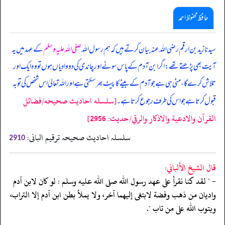
حافظ محفوظ احمد
سیدنا زید بن ارقم رضی اللہ عنہ بیان کرتے ہیں کہ ہم رسول اللہ
صلی اللہ علیہ وسلم
کے عہد میں یہ
آیت بھی پڑھتے تھے: اگر ابن آدم کے پاس سونے اور چاندی کی دو وادیاں ہوں تو وہ ایک اور
تلاش کرے گا، مٹی ہی ہے جو آدم کے بیٹے کا پیٹ بھر سکتی ہے اور اللہ تعالیٰ اس شخص کی توبہ
[سلسله احاديث صحيحه/فضائل
قبول کرتا ہے جو اس کی طرف رجوع کرتا ہے۔
القرآن والادعية والاذكار والرقي/حدیث: 2956]
سلسلہ احادیث صحیحہ ترقیم البانی:
2910
قال الشيخ الألباني:
- " لقد كنا نقرأ على عهد رسول الله صلى الله عليه وسلم : لو كان لابن آدم
واديان من ذهب وفضة لابتغى إليهما آخر، ولا يملأ بطن ابن آدم إلا التراب،
ويتوب الله على من تاب ".
‏‏‏‏_____________________