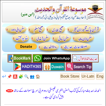
↩️
📌
🅰️
🧩
🔍
👥
🏠
Book Store
Ur-Latn
Eng
الحمدللہ! حدیث مبارک کی کتاب السنن الكبرى للبيهقي اردو عربی سرچ سہولت کے ساتھ
پیش کر دی گئی ہے۔