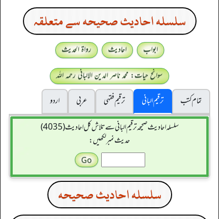
سلسله احاديث صحيحه سے متعلقہ
ابواب
احادیث
رواۃ الحدیث
سوانح حیات: محمد ناصر الدین الالبانی رحمہ اللہ
تمام کتب
ترقیم البانی
ترقيم فقہی
عربی
اردو
سلسله احاديث صحيحه ترقیم البانی سے تلاش کل احادیث (4035)
حدیث نمبر لکھیں:
سلسله احاديث صحيحه