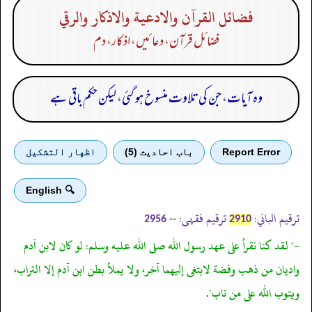
فضائل القرآن والادعية والاذكار والرقي
فضائل قرآن، دعا ئیں، اذکار، دم
وہ آیات، جن کی تلاوت منسوخ ہو گئی، لیکن حکم باقی ہے
Report Error
باب احادیث (5)
اظهار التشكيل
🔍 English
ترقیم الباني:
ترقیم فقہی:
--
2956
2910
-" لقد كنا نقرأ على عهد رسول الله صلى الله عليه وسلم: لو كان لابن آدم
واديان من ذهب وفضة لابتغى إليهما آخر، ولا يملأ بطن ابن آدم إلا التراب،
ويتوب الله على من تاب".