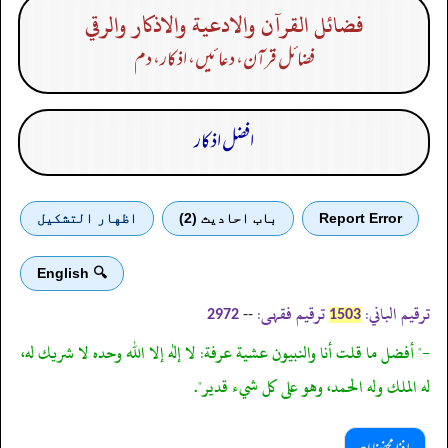
فضائل القرآن والادعية والاذكار والرقي
فضائل قرآن، دعا ئیں، اذکار، دم
افضل اذکار
Report Error
باب احادیث (2)
اظهار التشكيل
🔍 English
ترقیم الباني:
ترقیم فقہی:
--
2972
1503
-" أفضل ما قلت أنا والنبيون عشية عرفة: لا إله إلا الله وحده لا شريك له،
له الملك وله الحمد، وهو على كل شيء قدير".