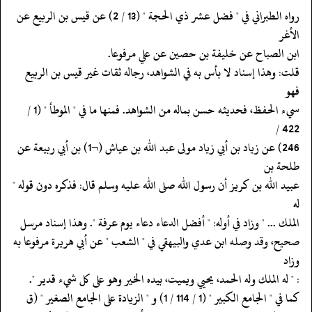
‏‏‏‏رواه الطبراني في " فضل عشر ذي الحجة " (13 / 2) عن قيس بن الربيع عن
الأغر
‏‏‏‏ابن الصباح عن خليفة بن حصين عن علي مرفوعا.
‏‏‏‏قلت: وهذا إسناد لا بأس به في الشواهد، رجاله ثقات غير قيس بن الربيع
فهو
‏‏‏‏سيء الحفظ، فحديثه حسن بماله من الشواهد. فمنها ما في " الموطأ " (1 /
422 /
‏‏‏‏246) عن زياد بن أبي زياد مولى عبد الله بن عياش (¬1) بن أبي ربيعة عن
طلحة بن
‏‏‏‏عبيد الله بن كريز أن رسول الله صلى الله عليه وسلم قال: فذكره دون قوله "
له
‏‏‏‏الملك ... " وزاد في أوله: " أفضل الدعاء دعاء يوم عرفة ". وهذا إسناد مرسل
‏‏‏‏صحيح، وقد وصله ابن عدي والبيهقي في " الشعب " عن أبي هريرة مرفوعا به
وزاد
‏‏‏‏: " له الملك وله الحمد، يحيي ويميت، بيده الخير وهو على كل شيء قدير ".
‏‏‏‏كما في " الجامع الكبير " (1 / 114 / 1) و " الزيادة على الجامع الصغير " (ق