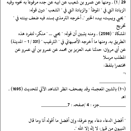
‏‏‏‏الزيادة التي في " الموطأ " والزيادة التي في " الشعب " دون قوله:
‏‏‏‏" يحيي ويميت، بيده الخير ". أخرجه الترمذي بسند فيه ضعف بينته في "
تخريج
‏‏‏‏المشكاة " (2598) . ومنه يتبين أن قوله: " يحيي ... " منكر، لتفرد هذه
‏‏‏‏الطريق به. ومنها ما أخرجه الأصبهاني في " الترغيب " (331 / 1 - المدينة)
‏‏‏‏عن أبي مروان: حدثنا عبد العزيز بن محمد عن عمرو بن أبي عمرو عن
المطلب مرسلا
‏‏‏‏مختصرا بلفظ:
‏‏‏‏¬
‏‏‏‏__________
‏‏‏‏(¬1) بالشين المعجمة، وقد يصحف، انظر الشاهد الآتي للحديث (1695) .
اهـ.
‏‏‏‏__________جزء : 4 /صفحہ : 7__________
‏‏‏‏" أفضل الدعاء دعاء يوم عرفة، وإن أفضل ما أقوله أنا وما قال
‏‏‏‏النبيون من قبلي: لا إله إلا الله ".