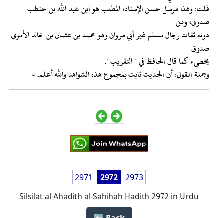
‏‏‏‏قلت: وهذا مرسل حسن الإسناد، المطلب هو ابن عبد الله بن حنطب
صدوق، ومن
‏‏‏‏دونه ثقات رجال مسلم غير أبي مروان وهو محمد بن عثمان بن خالد الأموي
صدوق
‏‏‏‏يخطىء كما قال الحافظ في " التقريب ".
‏‏‏‏وجملة القول: أن الحديث ثابت بمجموع هذه الشواهد والله أعلم. ¤
2971
2972
2973
Silsilat al-Ahadith al-Sahihah Hadith 2972 in Urdu
Back ⬅️