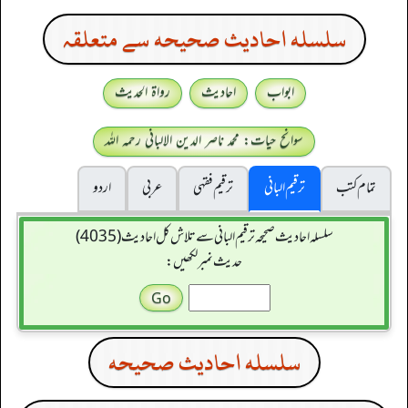
سلسله احاديث صحيحه سے متعلقہ
ابواب
احادیث
رواۃ الحدیث
سوانح حیات: محمد ناصر الدین الالبانی رحمہ اللہ
تمام کتب
ترقیم البانی
ترقيم فقہی
عربی
اردو
سلسله احاديث صحيحه ترقیم البانی سے تلاش کل احادیث (4035)
حدیث نمبر لکھیں:
سلسله احاديث صحيحه