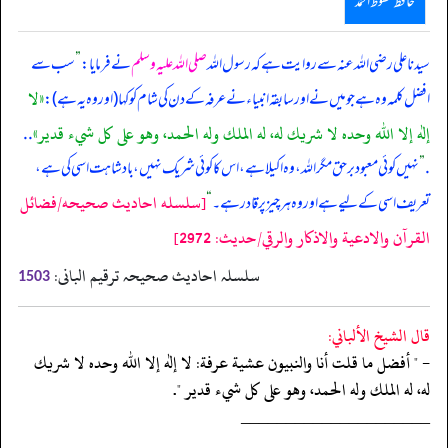
حافظ محفوظ احمد
سیدنا علی رضی اللہ عنہ سے روایت ہے کہ رسول اللہ
صلی اللہ علیہ وسلم
نے فرمایا:
”
سب سے
«لا
افضل کلمہ وہ ہے جو میں نے اور سابقہ انبیاء نے عرفہ کے دن کی شام کو کہا (‏‏‏‏اور وہ یہ ہے):
إله إلا الله وحده لا شريك له، له الملك وله الحمد، وهو على كل شيء قدير»
. .
.
”
نہیں کوئی معبود برحق مگر اللہ، وہ اکیلا ہے، اس کا کوئی شریک نہیں، بادشاہت اسی کی ہے،
[سلسله احاديث صحيحه/فضائل
تعریف اسی کے لیے ہے اور وہ ہر چیز پر قادر ہے۔
“
القرآن والادعية والاذكار والرقي/حدیث: 2972]
سلسلہ احادیث صحیحہ ترقیم البانی:
1503
قال الشيخ الألباني:
- " أفضل ما قلت أنا والنبيون عشية عرفة: لا إله إلا الله وحده لا شريك
له، له الملك وله الحمد، وهو على كل شيء قدير ".
‏‏‏‏_____________________