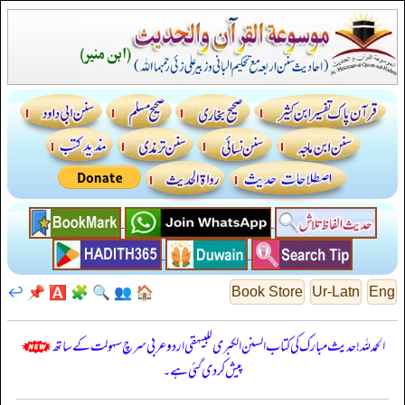
↩️
📌
🅰️
🧩
🔍
👥
🏠
Book Store
Ur-Latn
Eng
الحمدللہ! حدیث مبارک کی کتاب السنن الكبرى للبيهقي اردو عربی سرچ سہولت کے ساتھ
پیش کر دی گئی ہے۔