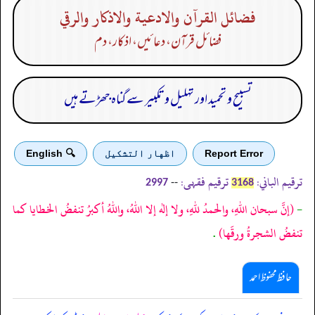
فضائل القرآن والادعية والاذكار والرقي
فضائل قرآن، دعا ئیں، اذکار، دم
تسبیح و تحمید اور تہلیل و تکبیر سے گناہ جھڑتے ہیں
Report Error
اظهار التشكيل
🔍 English
ترقیم الباني:
ترقیم فقہی:
--
2997
3168
-
(إنَّ سبحان اللهِ، والحمدُ للهِ، ولا إله إلا اللهُ، واللهُ أكبرُ تنفضُ الخطايا كما
تنفضُ الشجرةُ ورقَها)
.
حافظ محفوظ احمد