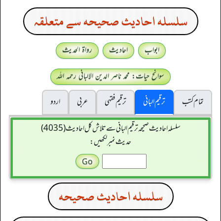
سلسله احاديث صحيحه سے متعلقہ
ابواب
احادیث
رواۃ الحدیث
سوانح حیات: محمد ناصر الدین الالبانی رحمہ اللہ
تمام کتب
ترقیم البانی
ترقيم فقہی
عربی
اردو
سلسله احاديث صحيحه ترقیم البانی سے تلاش کل احادیث (4035)
حدیث نمبر لکھیں:
سلسله احاديث صحيحه