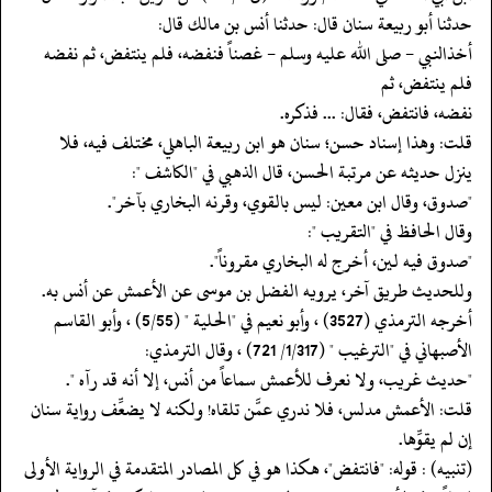
حدثنا أبو ربيعة سنان قال: حدثنا أنس بن مالك قال:
‏‏‏‏أخذالنبي - صلى الله عليه وسلم - غصناً فنفضه، فلم ينتفض، ثم نفضه
فلم ينتفض، ثم
‏‏‏‏نفضه، فانتفض، فقال: ... فذكره.
‏‏‏‏قلت: وهذا إسناد حسن؛ سنان هو ابن ربيعة الباهلي، مختلف فيه، فلا
‏‏‏‏ينزل حديثه عن مرتبة الحسن، قال الذهبي في "الكاشف ":
‏‏‏‏"صدوق، وقال ابن معين: ليس بالقوي، وقرنه البخاري بآخر".
‏‏‏‏وقال الحافظ في "التقريب ":
‏‏‏‏"صدوق فيه لين، أخرج له البخاري مقروناً".
‏‏‏‏وللحديث طريق آخر، يرويه الفضل بن موسى عن الأعمش عن أنس به.
‏‏‏‏أخرجه الترمذي (3527) ، وأبو نعيم في "الحلية " (5/55) ، وأبو القاسم
الأصبهاني في "الترغيب " (1/317/ 721) ، وقال الترمذي:
‏‏‏‏"حديث غريب، ولا نعرف للأعمش سماعاً من أنس، إلا أنه قد رآه ".
‏‏‏‏قلت: الأعمش مدلس، فلا ندري عمَّن تلقاه! ولكنه لا يضعِّف رواية سنان
‏‏‏‏إن لم يقوِّها.
‏‏‏‏(تنبيه) : قوله: "فانتفض"، هكذا هو في كل المصادر المتقدمة في الرواية الأولى