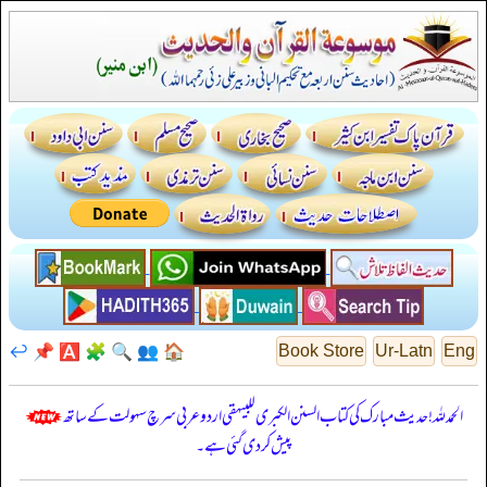
↩️
📌
🅰️
🧩
🔍
👥
🏠
Book Store
Ur-Latn
Eng
الحمدللہ! حدیث مبارک کی کتاب السنن الكبرى للبيهقي اردو عربی سرچ سہولت کے ساتھ
پیش کر دی گئی ہے۔