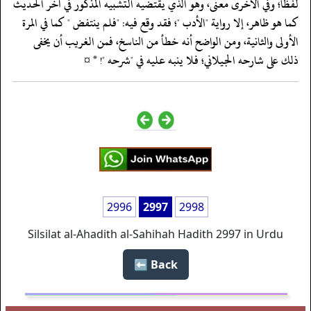
لفظاً؛ وفي الأخرى معنى، وهو الذي يقتضيه التشبيه المذكور في آخر الحديث
كما هو ظاهر، إلا رواية "الأدب "؛ فقد وقع فيه: "فلم ينتفض " كما في المرة
الأولى والثانية، ومن الواضح أنه خطأ من الناسخ، فمن الغريب أن يخفى
‏‏‏‏ذلك على شارحه الجيلاني؛ فلا ينبه عليه في "شرحه "! * ¤
2996
2997
2998
Silsilat al-Ahadith al-Sahihah Hadith 2997 in Urdu
Back ⬅️