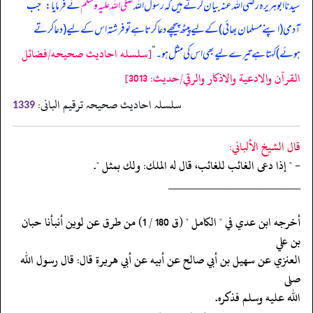
سیدنا ابوہریرہ رضی اللہ عنہ بیان کرتے ہیں کہ رسول اللہ
صلی اللہ علیہ وسلم
نے فرمایا:
”
جب
آدمی (‏‏‏‏اپنے مسلمان بھائی) کے لیے پیٹھ پیچھے دعا کرتا ہے تو فرشتہ اس کے لیے (‏‏‏‏دعا کرتے
[سلسله احاديث صحيحه/فضائل
ہوئے) کہتا ہے تیرے لیے بھی اس کی مثل ہو۔
“
القرآن والادعية والاذكار والرقي/حدیث: 3013]
سلسلہ احادیث صحیحہ ترقیم البانی:
1339
قال الشيخ الألباني:
- " إذا دعى الغائب للغائب، قال له الملك: ولك بمثل ".
‏‏‏‏_____________________
‏‏‏‏أخرجه ابن عدي في " الكامل " (ق 180 / 1) من طرق عن لوين أنبأنا حبان
بن علي
‏‏‏‏العنزي عن سهيل بن أبي صالح عن أبيه عن أبي هريرة قال: قال رسول الله
صلى
‏‏‏‏الله عليه وسلم فذكره.