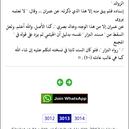
الزوائد "
‏‏‏‏إسناده فلم يبق منه إلا هذا الذي ذكرته: عن عمران ... وقال: " لا نعلمه
يروى
‏‏‏‏عن عمران إلا من هذا الوجه، وخالد بصري ". كذا الأصل. والله أعلم. ولعل
‏‏‏‏السقط من " مسند البزار " نفسه، بدليل أن الهيثمي لم يزد على قوله في "
المجمع
‏‏‏‏": " رواه البزار ". فلو كان السند ثابتا في نسخته لتكلم عليه إن شاء الله
‏‏‏‏كما هي غالب عادته (¬1) . ¤
3012
3013
3014