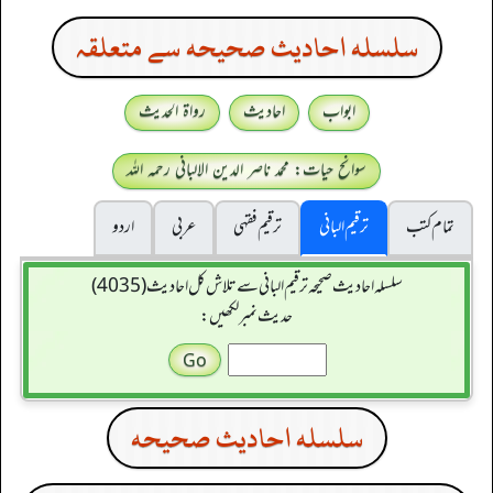
سلسله احاديث صحيحه سے متعلقہ
ابواب
احادیث
رواۃ الحدیث
سوانح حیات: محمد ناصر الدین الالبانی رحمہ اللہ
تمام کتب
ترقیم البانی
ترقيم فقہی
عربی
اردو
سلسله احاديث صحيحه ترقیم البانی سے تلاش کل احادیث (4035)
حدیث نمبر لکھیں:
سلسله احاديث صحيحه