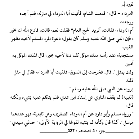
تحته أم
‏‏‏‏الدرداء - قال: " قدمت الشام، فأتيت أبا الدرداء في منزله، فلم أجده
ووجدت
‏‏‏‏أم الدرداء، فقالت: أتريد الحج العام؟ فقلت نعم، قالت: فادع الله لنا بخير
‏‏‏‏، فإن النبي صلى الله عليه وسلم كان يقول: دعوة المرء المسلم لأخيه بظهر
الغيب
‏‏‏‏مستجابة، عند رأسه ملك موكل كلما دعا لأخيه بخير، قال الملك الموكل به:
آمين
‏‏‏‏ولك بمثل ". قال: فخرجت إلى السوق، فلقيت أبا الدرداء، فقال لي مثل
ذلك
‏‏‏‏يرويه عن النبي صلى الله عليه وسلم ".
‏‏‏‏(تنبيه) لم يقف المناوي على إسناد ابن عدي فلم يتكلم عليه بشيء ولكنه
قال:
‏‏‏‏" ورواه مسلم وأبو داود عن أم الدرداء الصغرى، وهي تابعية، فهو عندهما
‏‏‏‏مرسل ". كذا قال وكأنه لم يتنبه لقولها في الرواية الأولى: " حدثني سيدي "
‏‏‏‏__________جزء : 3 /صفحہ : 327__________