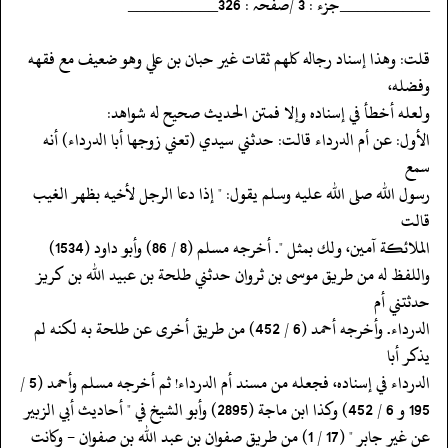
‏‏‏‏__________جزء : 3 /صفحہ : 326__________
‏‏‏‏قلت: وهذا إسناد رجاله كلهم ثقات غير حبان بن علي وهو ضعيف مع فقهه
وفضله،
‏‏‏‏ولعله أخطأ في إسناده وإلا فمتن الحديث صحيح له شواهد:
‏‏‏‏الأول: عن أم الدرداء قالت: حدثني سيدي (تعني زوجها أبا الدرداء) أنه
سمع
‏‏‏‏رسول الله صلى الله عليه وسلم يقول: " إذا دعا الرجل لأخيه بظهر الغيب
قالت
‏‏‏‏الملائكة آمين، ولك بمثل ". أخرجه مسلم (8 / 86) وأبو داود (1534)
‏‏‏‏واللفظ له من طريق موسى بن ثروان حدثني طلحة بن عبيد الله بن كريز
حدثتني أم
‏‏‏‏الدرداء. وأخرجه أحمد (6 / 452) من طريق أخرى عن طلحة به لكنه لم
يذكر أبا
‏‏‏‏الدرداء في إسناده، فجعله من مسند أم الدرداء! ثم أخرجه مسلم وأحمد (5 /
‏‏‏‏عن غير جابر " (17 / 1) من طريق صفوان بن عبد الله بن صفوان - وكانت