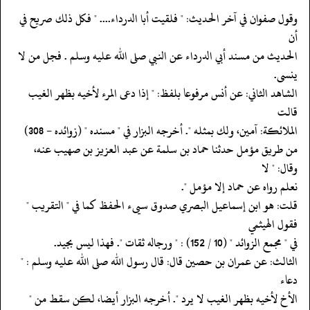
‏‏‏‏وقول صفوان في آخر الحديث: " فلقيت أبا الدرداء.... " فكل ذلك صريح في
أن
‏‏‏‏الحديث من مسند أبي الدرداء عن النبي صلى الله عليه وسلم . فجل من لا
ينسى.
‏‏‏‏الشاهد الثاني: عن أنس مرفوعا بلفظ: " إذا دعى المرء لأخيه بظهر الغيب
قالت
‏‏‏‏الملائكة: آمين، ولك بمثله ". أخرجه البزار في " مسنده " (زوائده - 308)
‏‏‏‏من طريق مؤمل حدثنا حماد بن سلمة عن عبد العزيز بن صهيب عنه،
وقال: " لا
‏‏‏‏نعلم رواه عن حماد إلا مؤمل ".
‏‏‏‏قلت: هو ابن إسماعيل البصري صدوق سيىء الحفظ كما في " التقريب "
فقول الهيثمي
‏‏‏‏في " مجمع الزوائد " (10 / 152) : " ورجاله ثقات ". فهذا ليس بجيد.
‏‏‏‏الثالث: عن عمران بن حصين قال: قال رسول الله صلى الله عليه وسلم : "
دعاء
‏‏‏‏الأخ لأخيه بظهر الغيب لا يرد ". أخرجه البزار أيضا، لكن سقط من "