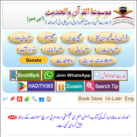
↩️
📌
🅰️
🧩
🔍
👥
🏠
Book Store
Ur-Latn
Eng
الحمدللہ! حدیث مبارک کی کتاب السنن الكبرى للبيهقي اردو عربی سرچ سہولت کے ساتھ
پیش کر دی گئی ہے۔